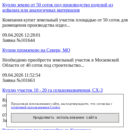
Куплю землю от 50 соток под производство изделий из
асфальта или аналогичных материалов
Компания купит земельный участок площадью от 50 соток для
размещения производства издел...
09.04.2026 12:28:01
Заявка №101644
Купим промземлю на Севере, МО
Необходимо приобрести земельный участок в Московской
Области от 40 соток под строительство...
09.04.2026 11:52:54
Заявка №101663
Куплю участок 10 - 20 га сельхозназначения, СХ-3
Куплю участок площадью от 10 до 20 га
Продолжая использование сайта, вы подтверждаете, что согласны с
сельскохозяйственного назначения, СХ-3. Ин...
политикой использования Cookie
07.04.2026 12:09:29
Продолжить использование сайта
Заявка №101647