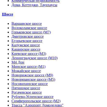
Коммерческая недвижимость
Дома, Коттеджи, Таунхаусы
Шоссе
Варшавское шоссе
Волоколамское шоссе
Горьковское шоссе (М7)
Дмитровское шоссе
Егорьевское шоссе
Калужское шоссе
Каширское шоссе
Киевское шоссе (М3)
Ленинградское шоссе (М10)
М4 Дон
Минское шоссе (М1)
Можайское шоссе
Новорижское шоссе (М9)
Новорязанское шоссе (М5)
Носовихинское шоссе
Пятницкое шоссе
Рогачевское шоссе
Рублево-Успенское шоссе
Симферопольское шоссе (М2)
Трасса "Аэропорт Домодедово"