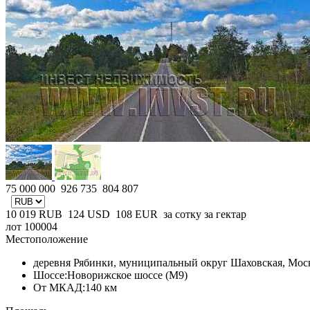
75 000 000
926 735
804 807
10 019
RUB
124
USD
108
EUR
за сотку
за гектар
лот 100004
Местоположение
деревня Рябинки, муниципальный округ Шаховская, Моск
Шоссе:
Новорижское шоссе (М9)
От МКАД:
140 км