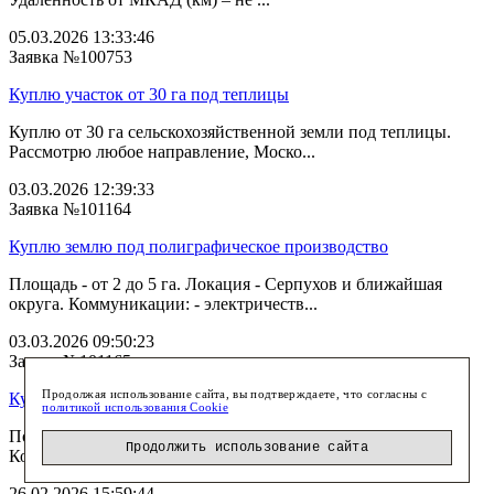
05.03.2026 13:33:46
Заявка №100753
Куплю участок от 30 га под теплицы
Куплю от 30 га сельскохозяйственной земли под теплицы.
Рассмотрю любое направление, Моско...
03.03.2026 12:39:33
Заявка №101164
Куплю землю под полиграфическое производство
Площадь - от 2 до 5 га. Локация - Серпухов и ближайшая
округа. Коммуникации: - электричеств...
03.03.2026 09:50:23
Заявка №101165
Продолжая использование сайта, вы подтверждаете, что согласны с
Купим землю под коттеджную застройку
политикой использования Cookie
Поиск участка от 2 га под строительство нескольких домов.
Продолжить использование сайта
Комфорт класс. Расстояние от МК...
26.02.2026 15:59:44