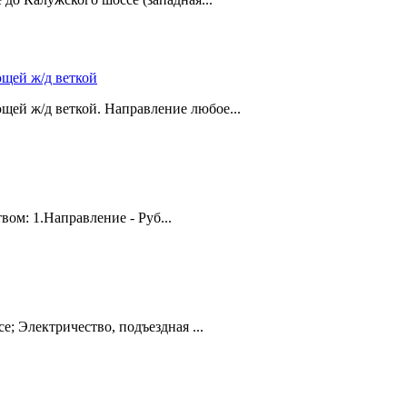
ющей ж/д веткой
щей ж/д веткой. Направление любое...
ом: 1.Направление - Руб...
е; Электричество, подъездная ...