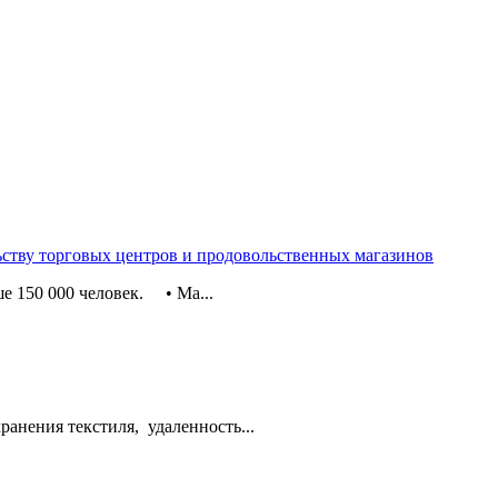
ьству торговых центров и продовольственных магазинов
е 150 000 человек. • Ма...
хранения текстиля, удаленность...