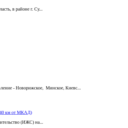
ть, в районе г. Су...
вление - Новорижское, Минское, Киевс...
 40 км от МКАД)
тельство (ИЖС) на...