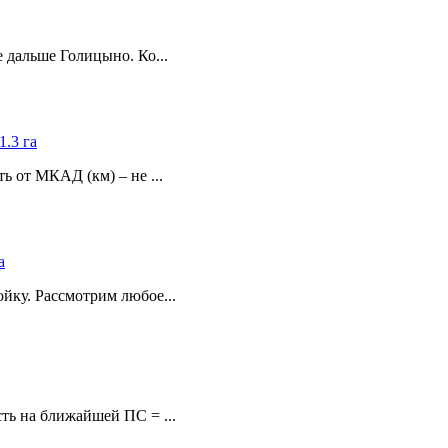
 дальше Голицыно. Ко...
1.3 га
 от МКАД (км) – не ...
а
йку. Рассмотрим любое...
ть на ближайшей ПС = ...