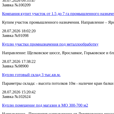
30.07.2026 09:55:47
Заявка №100209
Компания купит участок от 1.5 до 7 га промышленного назнач
Купим участок промышленного назначения. Направление – Ярос
28.07.2026 18:02:20
Заявка №91098
Куплю участки промназначения под металлообработку
Направление: Щелковское шоссе, Ярославкое, Горьковское и бли
28.07.2026 17:38:22
Заявка №98900
Куплю готовый склад 3 тыс.кв.м.
Параметры склада: - высота потолков 10м - наличие кран балки 
28.07.2026 15:20:42
Заявка №102624
Куплю помещение под магазин в МО 300-700 м2
Направление - Приоритет направлению от Дмитровского шоссе 