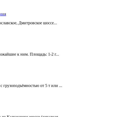
ения
лавское, Дмитровское шоссе...
жайшие к ним. Площадь: 1-2 г...
с грузоподъёмностью от 5 т или ...
до Калужского шоссе (западная...