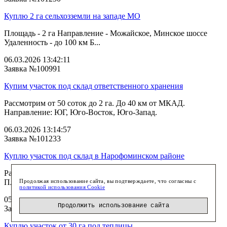
Куплю 2 га сельхозземли на западе МО
Площадь - 2 га Направление - Можайское, Минское шоссе
Удаленность - до 100 км Б...
06.03.2026 13:42:11
Заявка №100991
Купим участок под склад ответственного хранения
Рассмотрим от 50 соток до 2 га. До 40 км от МКАД.
Направление: ЮГ, Юго-Восток, Юго-Запад.
06.03.2026 13:14:57
Заявка №101233
Куплю участок под склад в Нарофоминском районе
Рассматриваем Апрелевку, Нара, Нарофоминский район.
Продолжая использование сайта, вы подтверждаете, что согласны с
Площадь до 1 га. Промземля. Хо...
политикой использования Cookie
05.03.2026 13:33:46
Продолжить использование сайта
Заявка №100753
Куплю участок от 30 га под теплицы