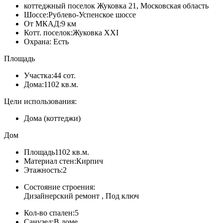
коттеджный поселок Жуковка 21, Московская область
Шоссе:
Рублево-Успенское шоссе
От МКАД:
9 км
Котт. поселок:
Жуковка XXI
Охрана:
Есть
Площадь
Участка:
44 сот.
Дома:
1102 кв.м.
Цели использования:
Дома (коттеджи)
Дом
Площадь
1102 кв.м.
Материал стен:
Кирпич
Этажность:
2
Состояние строения:
Дизайнерский ремонт , Под ключ
Кол-во спален:
5
Санузел:
В доме