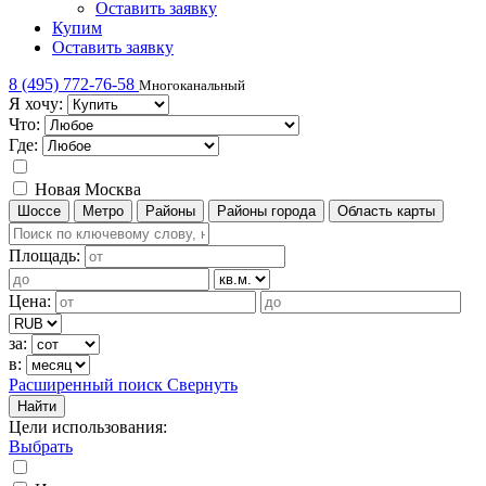
Оставить заявку
Купим
Оставить заявку
8 (495) 772-76-58
Многоканальный
Я хочу:
Что:
Где:
Новая Москва
Шоссе
Метро
Районы
Районы города
Область карты
Площадь:
Цена:
за:
в:
Расширенный поиск
Свернуть
Найти
Цели использования
:
Выбрать