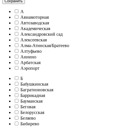
Сохранить
А
Авиамоторная
Автозаводская
Академическая
Александровский сад
Алексеевская
Алма-Атинская/Братеево
Алтуфьево
Аннино
Арбатская
Аэропорт
Б
Бабушкинская
Багратионовская
Баррикадная
Бауманская
Беговая
Белорусская
Беляево
Бибирево