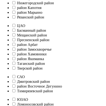
Нижегородский район
район Капотня
район Марьино
Рязанский район
ЦАО
Басманный район
Мещанский район
Пресненский район
район Арбат
район Замоскворечье
район Хамовники
район Якиманка
Таганский район
Тверской район
САО
Дмитровский район
район Восточное Дегунино
Тимирязевский район
ЮЗАО
Ломоносовский район