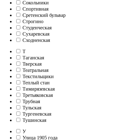
Сокольники
Спортивная
Сретенский бульвар
Строгино
Студенческая
Сухаревская
Сходненская
Т
Таганская
Тверская
Театральная
Текстильщики
Теплый стан
Тимирязевская
Третьяковская
Трубная
Тульская
Тургеневская
Тушинская
У
Улица 1905 года