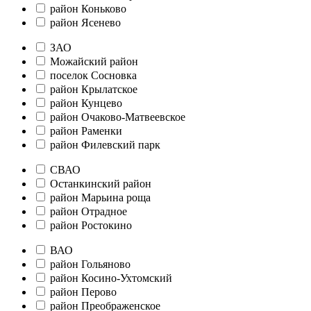
район Коньково
район Ясенево
ЗАО
Можайский район
поселок Сосновка
район Крылатское
район Кунцево
район Очаково-Матвеевское
район Раменки
район Филевский парк
СВАО
Останкинский район
район Марьина роща
район Отрадное
район Ростокино
ВАО
район Гольяново
район Косино-Ухтомский
район Перово
район Преображенское