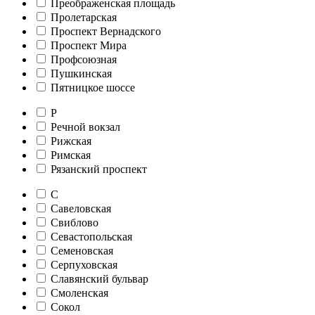
Преображенская площадь
Пролетарская
Проспект Вернадского
Проспект Мира
Профсоюзная
Пушкинская
Пятницкое шоссе
Р
Речной вокзал
Рижская
Римская
Рязанский проспект
С
Савеловская
Свиблово
Севастопольская
Семеновская
Серпуховская
Славянский бульвар
Смоленская
Сокол