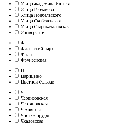
Улица академика Янгеля
Улица Горчакова
Улица Подбельского
Улица Скобелевская
Улица Старокачаловская
Университет
Ф
Филевский парк
Фили
Фрунзенская
Ц
Царицыно
Цветной бульвар
Ч
Черкизовская
Чертановская
Чеховская
Чистые пруды
Чкаловская