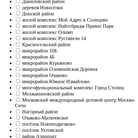
Даниловский район
деревня Новосёлки
Донской район
жилой комплекс Мой Адрес в Солнцево
жилой комплекс Найтсбридж Приват Парк
жилой комплекс Олимп
жилой комплекс Руставели 14
Красносельский район
микрорайон 10Б
микрорайон 4Б
микрорайон Курьяново
микрорайон Олимпийская Деревня
микрорайон Очаково
микрорайон Южное Измайлово
многофункциональный комплекс Город Столиц
Молжаниновский район
Московский международный деловой центр Москва-
Сити
Нагорный район
Очаково-Матвеевское
посёлок Новоподрезково
посёлок Ухтомский
район Аэропорт