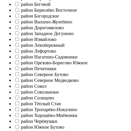
район Беговой
район Бирюлёво Восточное
район Богородское
район Выхино-Жулебино
район Дорогомилово
район Западное Дегунино
район Измайлово
район Левобережный
район Лефортово
район Нагатино-Садовники
район Орехово-Борисово Южное
район Печатники
район Северное Бутово
район Северное Медведково
район Сокол
район Сокольники
район Солнцево
район Тёплый Стан
район Тропарёво-Никулино
район Хорошёво-Мнёвники
район Черёмушки
район Южное Бутово