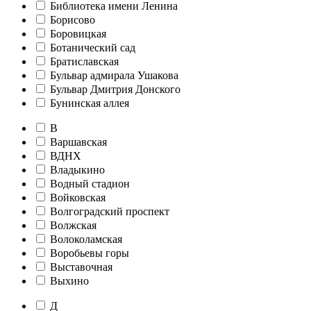
Библиотека имени Ленина
Борисово
Боровицкая
Ботанический сад
Братиславская
Бульвар адмирала Ушакова
Бульвар Дмитрия Донского
Бунинская аллея
В
Варшавская
ВДНХ
Владыкино
Водный стадион
Войковская
Волгоградский проспект
Волжская
Волоколамская
Воробьевы горы
Выставочная
Выхино
Д