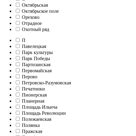
Октябрьская
Октябрьское поле
Орехово
Отрадное
Охотный ряд
П
Павелецкая
Парк культуры
Парк Победы
Партизанская
Первомайская
Перово
Петровско-Разумовская
Печатники
Пионерская
Планерная
Площадь Ильича
Площадь Революции
Полежаевская
Полянка
Пражская