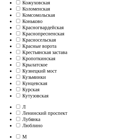
Кожуховская
Коломенская
Комсомольская
Коньково
Красногвардейская
Краснопресненская
Красносельская
Красные ворота
Крестьянская застава
Кропоткинская
Крылатское
Кузнецкий мост
Кузьминки
Кунцевская
Курская
Кутузовская
Л
Ленинский проспект
Лубянка
Люблино
М