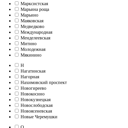
Марксистская
Марьина роща
Марьино
Маяковская
Медведково
Международная
Менделеевская
Митино
Молодежная
Мякинино
Н
Нагатинская
Нагорная
Нахимовский проспект
Новогиреево
Новокосино
Новокузнецкая
Новослободская
Новоясеневская
Новые Черемушки
О