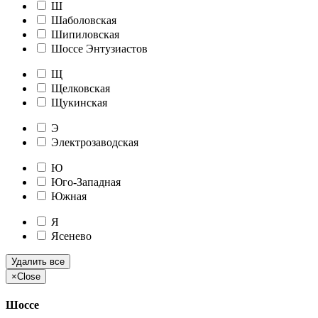
Ш
Шаболовская
Шипиловская
Шоссе Энтузиастов
Щ
Щелковская
Щукинская
Э
Электрозаводская
Ю
Юго-Западная
Южная
Я
Ясенево
Удалить все
×
Close
Шоссе