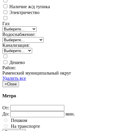
Наличие ж/д тупика
Электричество
Газ:
Водоснабжение:
Канализация:
Дешево
Район:
Раменский муниципальный округ
Удалить все
×
Close
Метро
От:
До:
мин.
Пешком
На транспорте