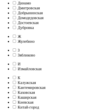
Динамо
Дмитровская
Добрынинская
Домодедовская
Достоевская
Дубровка
Ж
Жулебино
З
Зябликово
И
Измайловская
К
Калужская
Кантемировская
Каховская
Каширская
Киевская
Китай-город