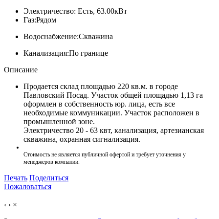
Электричество:
Есть, 63.00кВт
Газ:
Рядом
Водоснабжение:
Скважина
Канализация:
По границе
Описание
Продается склад площадью 220 кв.м. в городе
Павловский Посад. Участок общей площадью 1,13 га
оформлен в собственность юр. лица, есть все
необходимые коммуникации. Участок расположен в
промышленной зоне.
Электpичествo 20 - 63 квт, канaлизация, артeзиaнскaя
cквaжина, охpaнная сигнализация.
Стоимость не является публичной офертой и требует уточнения у
менеджеров компании.
Печать
Поделиться
Пожаловаться
‹
›
×