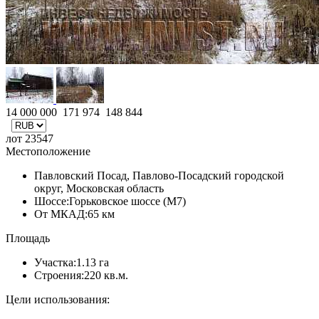
14 000 000
171 974
148 844
лот 23547
Местоположение
Павловский Посад, Павлово-Посадский городской
округ, Московская область
Шоссе:
Горьковское шоссе (М7)
От МКАД:
65 км
Площадь
Участка:
1.13 га
Строения:
220 кв.м.
Цели использования: