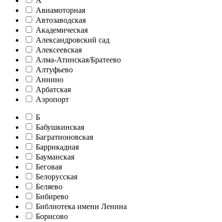
А
Авиамоторная
Автозаводская
Академическая
Александровский сад
Алексеевская
Алма-Атинская/Братеево
Алтуфьево
Аннино
Арбатская
Аэропорт
Б
Бабушкинская
Багратионовская
Баррикадная
Бауманская
Беговая
Белорусская
Беляево
Бибирево
Библиотека имени Ленина
Борисово