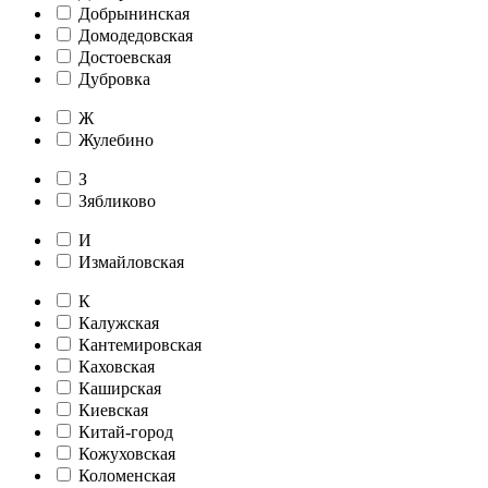
Добрынинская
Домодедовская
Достоевская
Дубровка
Ж
Жулебино
З
Зябликово
И
Измайловская
К
Калужская
Кантемировская
Каховская
Каширская
Киевская
Китай-город
Кожуховская
Коломенская