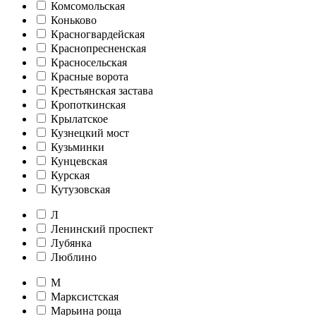
Комсомольская
Коньково
Красногвардейская
Краснопресненская
Красносельская
Красные ворота
Крестьянская застава
Кропоткинская
Крылатское
Кузнецкий мост
Кузьминки
Кунцевская
Курская
Кутузовская
Л
Ленинский проспект
Лубянка
Люблино
М
Марксистская
Марьина роща