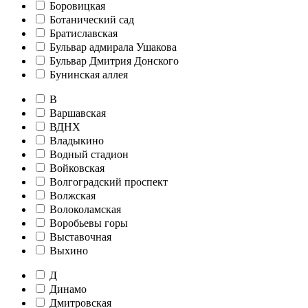
Боровицкая
Ботанический сад
Братиславская
Бульвар адмирала Ушакова
Бульвар Дмитрия Донского
Бунинская аллея
В
Варшавская
ВДНХ
Владыкино
Водный стадион
Войковская
Волгоградский проспект
Волжская
Волоколамская
Воробьевы горы
Выставочная
Выхино
Д
Динамо
Дмитровская