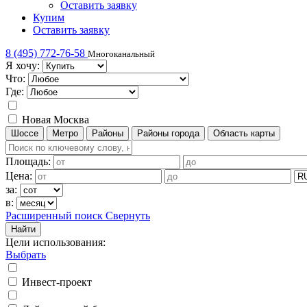
Оставить заявку
Купим
Оставить заявку
8 (495) 772-76-58
Многоканальный
Я хочу:
Что:
Где:
Новая Москва
Шоссе
Метро
Районы
Районы города
Область карты
Площадь:
Цена:
за:
в:
Расширенный поиск
Свернуть
Найти
Цели использования
:
Выбрать
Инвест-проект