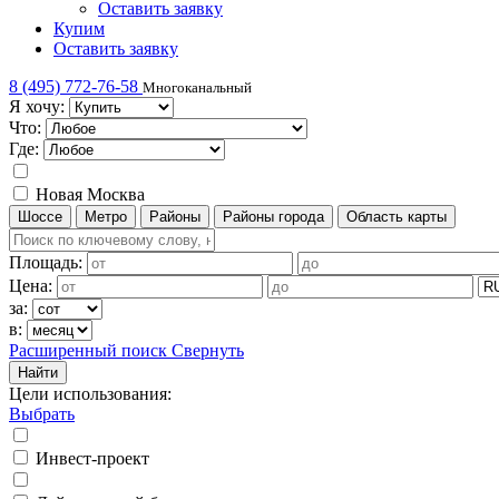
Оставить заявку
Купим
Оставить заявку
8 (495) 772-76-58
Многоканальный
Я хочу:
Что:
Где:
Новая Москва
Шоссе
Метро
Районы
Районы города
Область карты
Площадь:
Цена:
за:
в:
Расширенный поиск
Свернуть
Найти
Цели использования
:
Выбрать
Инвест-проект