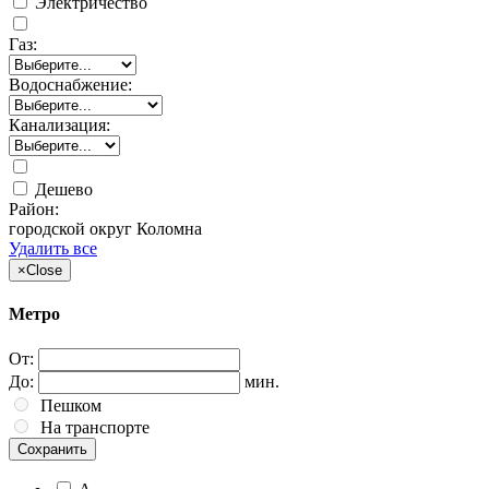
Электричество
Газ:
Водоснабжение:
Канализация:
Дешево
Район:
городской округ Коломна
Удалить все
×
Close
Метро
От:
До:
мин.
Пешком
На транспорте
Сохранить