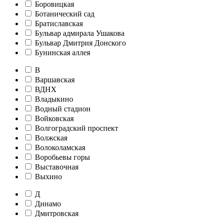
Боровицкая
Ботанический сад
Братиславская
Бульвар адмирала Ушакова
Бульвар Дмитрия Донского
Бунинская аллея
В
Варшавская
ВДНХ
Владыкино
Водный стадион
Войковская
Волгоградский проспект
Волжская
Волоколамская
Воробьевы горы
Выставочная
Выхино
Д
Динамо
Дмитровская