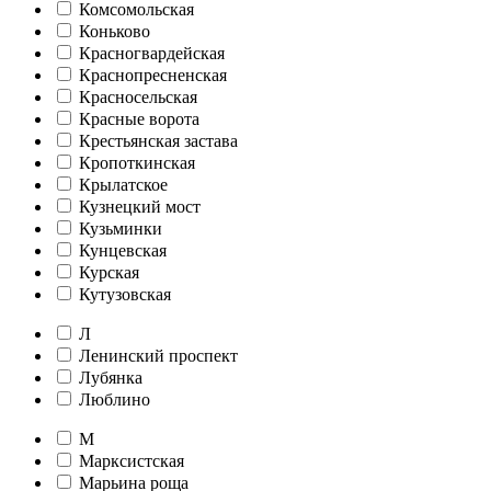
Комсомольская
Коньково
Красногвардейская
Краснопресненская
Красносельская
Красные ворота
Крестьянская застава
Кропоткинская
Крылатское
Кузнецкий мост
Кузьминки
Кунцевская
Курская
Кутузовская
Л
Ленинский проспект
Лубянка
Люблино
М
Марксистская
Марьина роща