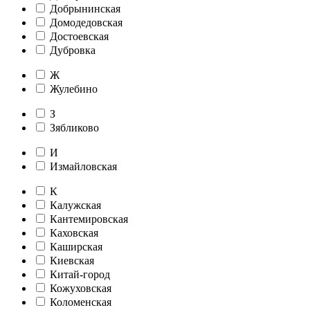
Добрынинская
Домодедовская
Достоевская
Дубровка
Ж
Жулебино
З
Зябликово
И
Измайловская
К
Калужская
Кантемировская
Каховская
Каширская
Киевская
Китай-город
Кожуховская
Коломенская