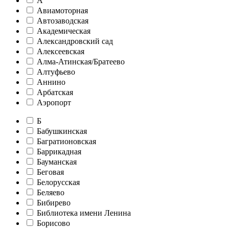
А
Авиамоторная
Автозаводская
Академическая
Александровский сад
Алексеевская
Алма-Атинская/Братеево
Алтуфьево
Аннино
Арбатская
Аэропорт
Б
Бабушкинская
Багратионовская
Баррикадная
Бауманская
Беговая
Белорусская
Беляево
Бибирево
Библиотека имени Ленина
Борисово