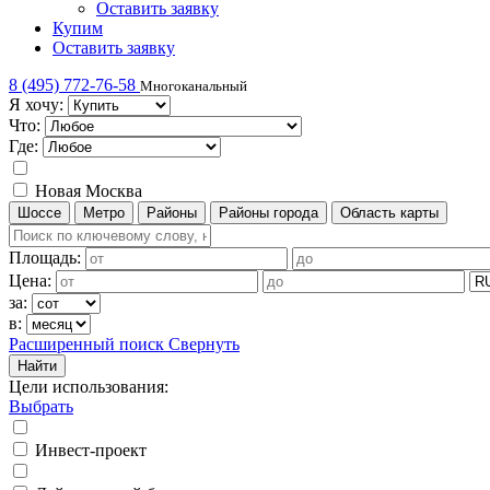
Оставить заявку
Купим
Оставить заявку
8 (495) 772-76-58
Многоканальный
Я хочу:
Что:
Где:
Новая Москва
Шоссе
Метро
Районы
Районы города
Область карты
Площадь:
Цена:
за:
в:
Расширенный поиск
Свернуть
Найти
Цели использования
:
Выбрать
Инвест-проект