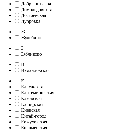
Добрынинская
Домодедовская
Достоевская
Дубровка
Ж
Жулебино
З
Зябликово
И
Измайловская
К
Калужская
Кантемировская
Каховская
Каширская
Киевская
Китай-город
Кожуховская
Коломенская