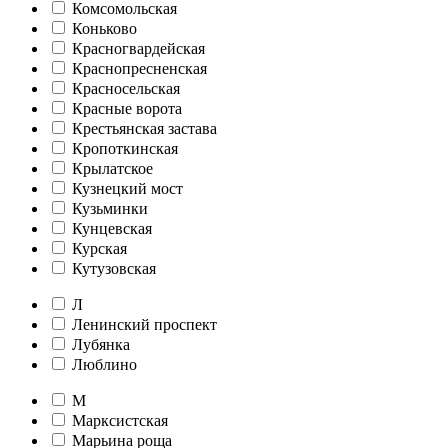
Комсомольская
Коньково
Красногвардейская
Краснопресненская
Красносельская
Красные ворота
Крестьянская застава
Кропоткинская
Крылатское
Кузнецкий мост
Кузьминки
Кунцевская
Курская
Кутузовская
Л
Ленинский проспект
Лубянка
Люблино
М
Марксистская
Марьина роща