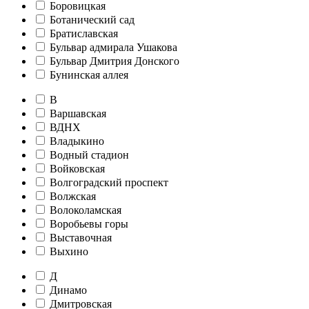
Боровицкая
Ботанический сад
Братиславская
Бульвар адмирала Ушакова
Бульвар Дмитрия Донского
Бунинская аллея
В
Варшавская
ВДНХ
Владыкино
Водный стадион
Войковская
Волгоградский проспект
Волжская
Волоколамская
Воробьевы горы
Выставочная
Выхино
Д
Динамо
Дмитровская