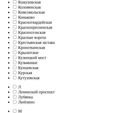
Кожуховская
Коломенская
Комсомольская
Коньково
Красногвардейская
Краснопресненская
Красносельская
Красные ворота
Крестьянская застава
Кропоткинская
Крылатское
Кузнецкий мост
Кузьминки
Кунцевская
Курская
Кутузовская
Л
Ленинский проспект
Лубянка
Люблино
М