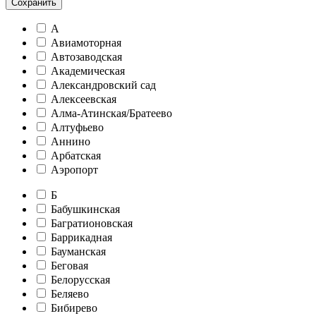
Сохранить
А
Авиамоторная
Автозаводская
Академическая
Александровский сад
Алексеевская
Алма-Атинская/Братеево
Алтуфьево
Аннино
Арбатская
Аэропорт
Б
Бабушкинская
Багратионовская
Баррикадная
Бауманская
Беговая
Белорусская
Беляево
Бибирево