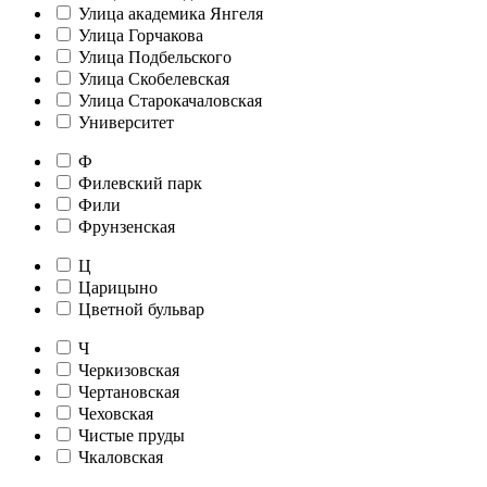
Улица академика Янгеля
Улица Горчакова
Улица Подбельского
Улица Скобелевская
Улица Старокачаловская
Университет
Ф
Филевский парк
Фили
Фрунзенская
Ц
Царицыно
Цветной бульвар
Ч
Черкизовская
Чертановская
Чеховская
Чистые пруды
Чкаловская