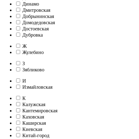
Динамо
Дмитровская
Добрынинская
Домодедовская
Достоевская
Дубровка
Ж
Жулебино
З
Зябликово
И
Измайловская
К
Калужская
Кантемировская
Каховская
Каширская
Киевская
Китай-город