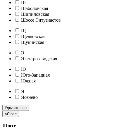
Ш
Шаболовская
Шипиловская
Шоссе Энтузиастов
Щ
Щелковская
Щукинская
Э
Электрозаводская
Ю
Юго-Западная
Южная
Я
Ясенево
Удалить все
×
Close
Шоссе