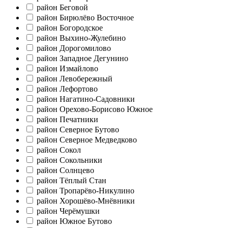
район Беговой
район Бирюлёво Восточное
район Богородское
район Выхино-Жулебино
район Дорогомилово
район Западное Дегунино
район Измайлово
район Левобережный
район Лефортово
район Нагатино-Садовники
район Орехово-Борисово Южное
район Печатники
район Северное Бутово
район Северное Медведково
район Сокол
район Сокольники
район Солнцево
район Тёплый Стан
район Тропарёво-Никулино
район Хорошёво-Мнёвники
район Черёмушки
район Южное Бутово