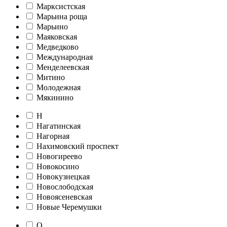
Марксистская
Марьина роща
Марьино
Маяковская
Медведково
Международная
Менделеевская
Митино
Молодежная
Мякинино
Н
Нагатинская
Нагорная
Нахимовский проспект
Новогиреево
Новокосино
Новокузнецкая
Новослободская
Новоясеневская
Новые Черемушки
О