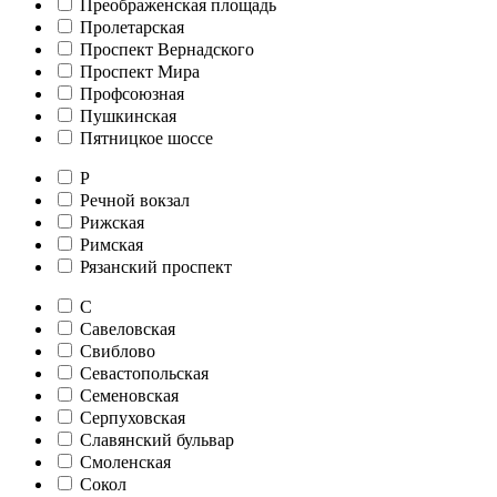
Преображенская площадь
Пролетарская
Проспект Вернадского
Проспект Мира
Профсоюзная
Пушкинская
Пятницкое шоссе
Р
Речной вокзал
Рижская
Римская
Рязанский проспект
С
Савеловская
Свиблово
Севастопольская
Семеновская
Серпуховская
Славянский бульвар
Смоленская
Сокол