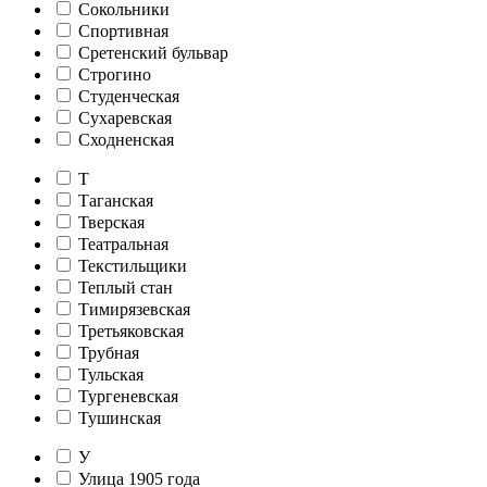
Сокольники
Спортивная
Сретенский бульвар
Строгино
Студенческая
Сухаревская
Сходненская
Т
Таганская
Тверская
Театральная
Текстильщики
Теплый стан
Тимирязевская
Третьяковская
Трубная
Тульская
Тургеневская
Тушинская
У
Улица 1905 года