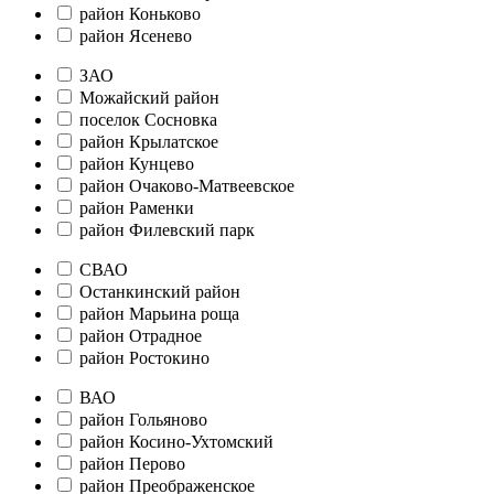
район Коньково
район Ясенево
ЗАО
Можайский район
поселок Сосновка
район Крылатское
район Кунцево
район Очаково-Матвеевское
район Раменки
район Филевский парк
СВАО
Останкинский район
район Марьина роща
район Отрадное
район Ростокино
ВАО
район Гольяново
район Косино-Ухтомский
район Перово
район Преображенское