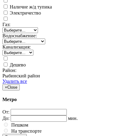
Наличие ж/д тупика
Электричество
Газ:
Водоснабжение:
Канализация:
Дешево
Район:
Рыбинский район
Удалить все
×
Close
Метро
От:
До:
мин.
Пешком
На транспорте