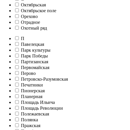
Октябрьская
Октябрьское поле
Орехово
Отрадное
Охотный ряд
П
Павелецкая
Парк культуры
Парк Победы
Партизанская
Первомайская
Перово
Петровско-Разумовская
Печатники
Пионерская
Планерная
Площадь Ильича
Площадь Революции
Полежаевская
Полянка
Пражская