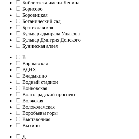
Библиотека имени Ленина
Борисово
Боровицкая
Ботанический сад
Братиславская
Бульвар адмирала Ушакова
Бульвар Дмитрия Донского
Бунинская аллея
В
Варшавская
ВДНХ
Владыкино
Водный стадион
Войковская
Волгоградский проспект
Волжская
Волоколамская
Воробьевы горы
Выставочная
Выхино
Д