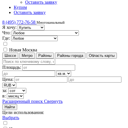
Оставить заявку
Купим
Оставить заявку
8 (495) 772-76-58
Многоканальный
Я хочу:
Что:
Где:
Новая Москва
Шоссе
Метро
Районы
Районы города
Область карты
Площадь:
Цена:
за:
в:
Расширенный поиск
Свернуть
Найти
Цели использования
:
Выбрать