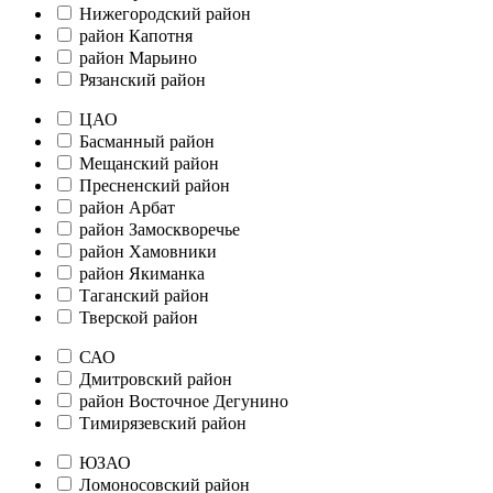
Нижегородский район
район Капотня
район Марьино
Рязанский район
ЦАО
Басманный район
Мещанский район
Пресненский район
район Арбат
район Замоскворечье
район Хамовники
район Якиманка
Таганский район
Тверской район
САО
Дмитровский район
район Восточное Дегунино
Тимирязевский район
ЮЗАО
Ломоносовский район