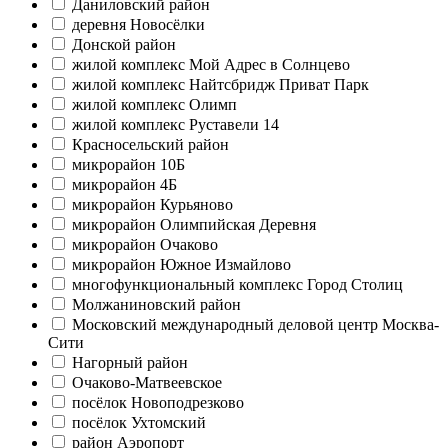
Даниловский район
деревня Новосёлки
Донской район
жилой комплекс Мой Адрес в Солнцево
жилой комплекс Найтсбридж Приват Парк
жилой комплекс Олимп
жилой комплекс Руставели 14
Красносельский район
микрорайон 10Б
микрорайон 4Б
микрорайон Курьяново
микрорайон Олимпийская Деревня
микрорайон Очаково
микрорайон Южное Измайлово
многофункциональный комплекс Город Столиц
Молжаниновский район
Московский международный деловой центр Москва-
Сити
Нагорный район
Очаково-Матвеевское
посёлок Новоподрезково
посёлок Ухтомский
район Аэропорт