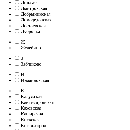
Динамо
Дмитровская
Добрынинская
Домодедовская
Достоевская
Дубровка
Ж
Жулебино
З
Зябликово
И
Измайловская
К
Калужская
Кантемировская
Каховская
Каширская
Киевская
Китай-город