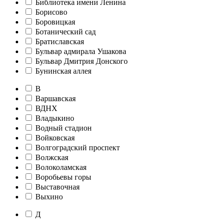
Библиотека имени Ленина
Борисово
Боровицкая
Ботанический сад
Братиславская
Бульвар адмирала Ушакова
Бульвар Дмитрия Донского
Бунинская аллея
В
Варшавская
ВДНХ
Владыкино
Водный стадион
Войковская
Волгоградский проспект
Волжская
Волоколамская
Воробьевы горы
Выставочная
Выхино
Д