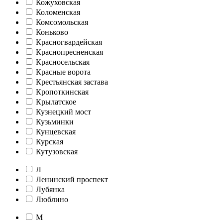
Кожуховская
Коломенская
Комсомольская
Коньково
Красногвардейская
Краснопресненская
Красносельская
Красные ворота
Крестьянская застава
Кропоткинская
Крылатское
Кузнецкий мост
Кузьминки
Кунцевская
Курская
Кутузовская
Л
Ленинский проспект
Лубянка
Люблино
М