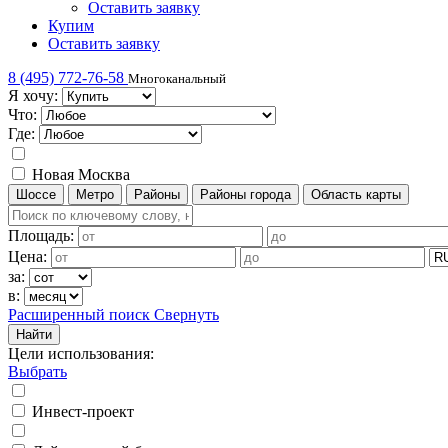
Оставить заявку
Купим
Оставить заявку
8 (495) 772-76-58
Многоканальный
Я хочу:
Что:
Где:
Новая Москва
Шоссе
Метро
Районы
Районы города
Область карты
Площадь:
Цена:
за:
в:
Расширенный поиск
Свернуть
Найти
Цели использования
:
Выбрать
Инвест-проект