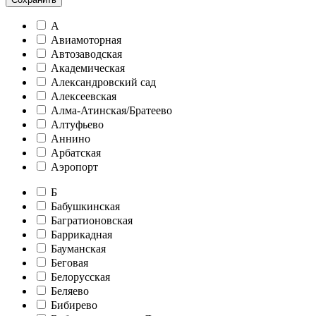
А
Авиамоторная
Автозаводская
Академическая
Александровский сад
Алексеевская
Алма-Атинская/Братеево
Алтуфьево
Аннино
Арбатская
Аэропорт
Б
Бабушкинская
Багратионовская
Баррикадная
Бауманская
Беговая
Белорусская
Беляево
Бибирево