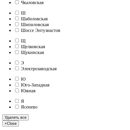
Чкаловская
Ш
Шаболовская
Шипиловская
Шоссе Энтузиастов
Щ
Щелковская
Щукинская
Э
Электрозаводская
Ю
Юго-Западная
Южная
Я
Ясенево
Удалить все
×
Close