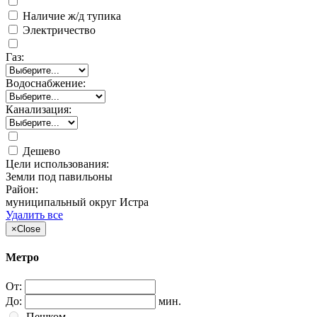
Наличие ж/д тупика
Электричество
Газ:
Водоснабжение:
Канализация:
Дешево
Цели использования:
Земли под павильоны
Район:
муниципальный округ Истра
Удалить все
×
Close
Метро
От:
До:
мин.
Пешком