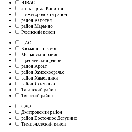
ЮВАО
2-й квартал Капотни
Нижегородский район
район Капотня
район Марьино
Рязанский район
ЦАО
Басманный район
Мещанский район
Пресненский район
район Арбат
район Замоскворечье
район Хамовники
район Якиманка
Таганский район
Тверской район
САО
Дмитровский район
район Восточное Дегунино
Тимирязевский район