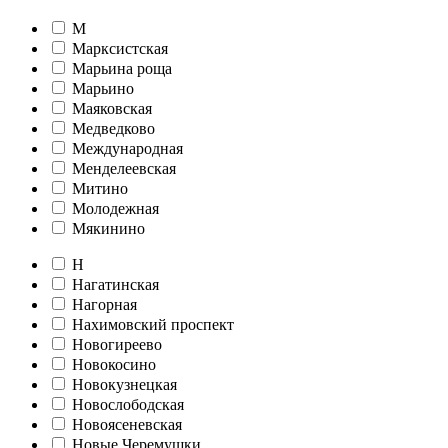
М
Марксистская
Марьина роща
Марьино
Маяковская
Медведково
Международная
Менделеевская
Митино
Молодежная
Мякинино
Н
Нагатинская
Нагорная
Нахимовский проспект
Новогиреево
Новокосино
Новокузнецкая
Новослободская
Новоясеневская
Новые Черемушки