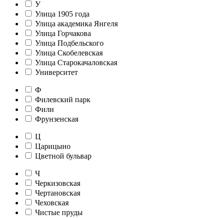
У
Улица 1905 года
Улица академика Янгеля
Улица Горчакова
Улица Подбельского
Улица Скобелевская
Улица Старокачаловская
Университет
Ф
Филевский парк
Фили
Фрунзенская
Ц
Царицыно
Цветной бульвар
Ч
Черкизовская
Чертановская
Чеховская
Чистые пруды