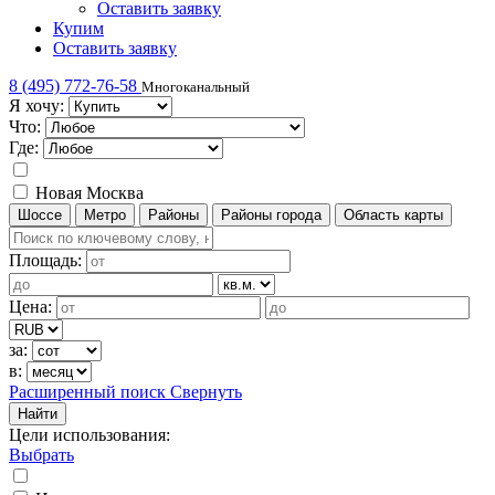
Оставить заявку
Купим
Оставить заявку
8 (495) 772-76-58
Многоканальный
Я хочу:
Что:
Где:
Новая Москва
Шоссе
Метро
Районы
Районы города
Область карты
Площадь:
Цена:
за:
в:
Расширенный поиск
Свернуть
Найти
Цели использования
:
Выбрать