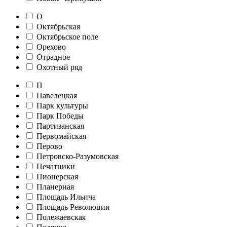
О
Октябрьская
Октябрьское поле
Орехово
Отрадное
Охотный ряд
П
Павелецкая
Парк культуры
Парк Победы
Партизанская
Первомайская
Перово
Петровско-Разумовская
Печатники
Пионерская
Планерная
Площадь Ильича
Площадь Революции
Полежаевская