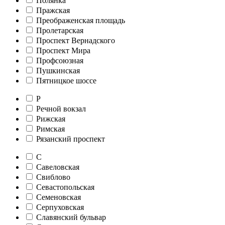
Полянка
Пражская
Преображенская площадь
Пролетарская
Проспект Вернадского
Проспект Мира
Профсоюзная
Пушкинская
Пятницкое шоссе
Р
Речной вокзал
Рижская
Римская
Рязанский проспект
С
Савеловская
Свиблово
Севастопольская
Семеновская
Серпуховская
Славянский бульвар