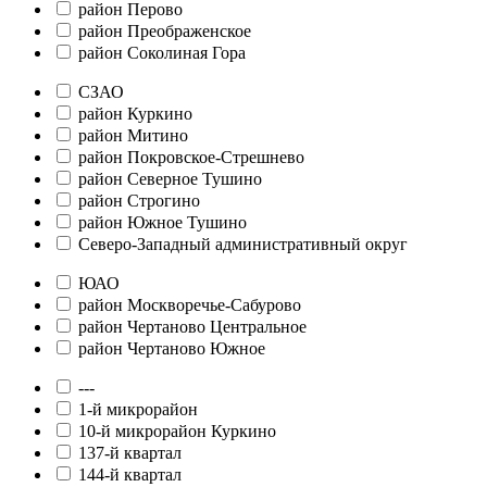
район Перово
район Преображенское
район Соколиная Гора
СЗАО
район Куркино
район Митино
район Покровское-Стрешнево
район Северное Тушино
район Строгино
район Южное Тушино
Северо-Западный административный округ
ЮАО
район Москворечье-Сабурово
район Чертаново Центральное
район Чертаново Южное
---
1-й микрорайон
10-й микрорайон Куркино
137-й квартал
144-й квартал