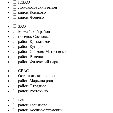
ЮЗАО
Ломоносовский район
район Коньково
район Ясенево
ЗАО
Можайский район
поселок Сосновка
район Крылатское
район Кунцево
район Очаково-Матвеевское
район Раменки
район Филевский парк
СВАО
Останкинский район
район Марьина роща
район Отрадное
район Ростокино
ВАО
район Гольяново
район Косино-Ухтомский