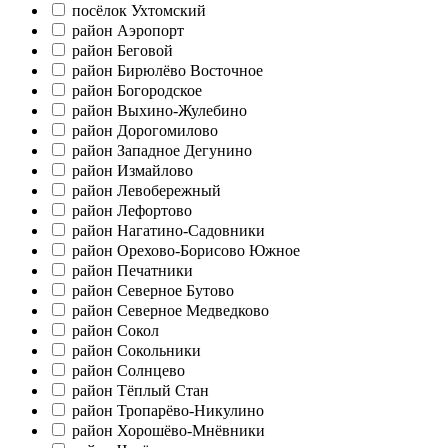
посёлок Ухтомский
район Аэропорт
район Беговой
район Бирюлёво Восточное
район Богородское
район Выхино-Жулебино
район Дорогомилово
район Западное Дегунино
район Измайлово
район Левобережный
район Лефортово
район Нагатино-Садовники
район Орехово-Борисово Южное
район Печатники
район Северное Бутово
район Северное Медведково
район Сокол
район Сокольники
район Солнцево
район Тёплый Стан
район Тропарёво-Никулино
район Хорошёво-Мнёвники