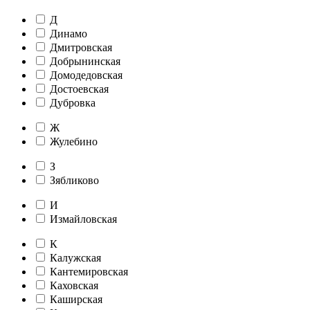
Д
Динамо
Дмитровская
Добрынинская
Домодедовская
Достоевская
Дубровка
Ж
Жулебино
З
Зябликово
И
Измайловская
К
Калужская
Кантемировская
Каховская
Каширская