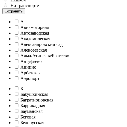
На транспорте
Сохранить
А
Авиамоторная
Автозаводская
Академическая
Александровский сад
Алексеевская
Алма-Атинская/Братеево
Алтуфьево
Аннино
Арбатская
Аэропорт
Б
Бабушкинская
Багратионовская
Баррикадная
Бауманская
Беговая
Белорусская