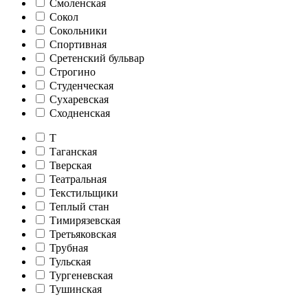
Смоленская
Сокол
Сокольники
Спортивная
Сретенский бульвар
Строгино
Студенческая
Сухаревская
Сходненская
Т
Таганская
Тверская
Театральная
Текстильщики
Теплый стан
Тимирязевская
Третьяковская
Трубная
Тульская
Тургеневская
Тушинская