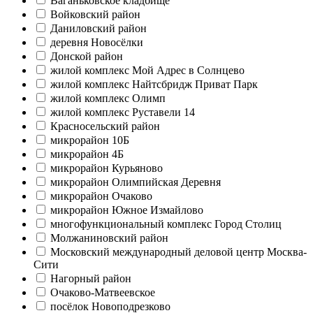
Ваганьковское кладбище
Войковский район
Даниловский район
деревня Новосёлки
Донской район
жилой комплекс Мой Адрес в Солнцево
жилой комплекс Найтсбридж Приват Парк
жилой комплекс Олимп
жилой комплекс Руставели 14
Красносельский район
микрорайон 10Б
микрорайон 4Б
микрорайон Курьяново
микрорайон Олимпийская Деревня
микрорайон Очаково
микрорайон Южное Измайлово
многофункциональный комплекс Город Столиц
Молжаниновский район
Московский международный деловой центр Москва-
Сити
Нагорный район
Очаково-Матвеевское
посёлок Новоподрезково