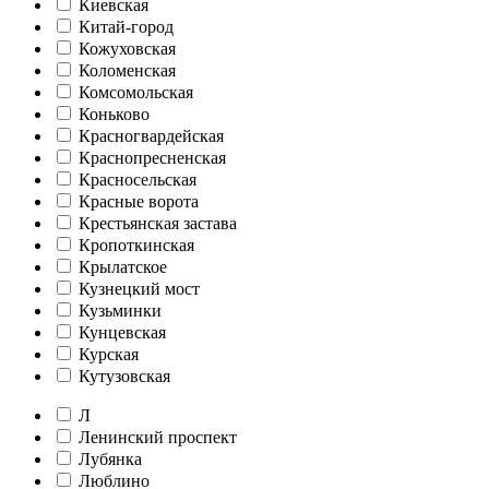
Киевская
Китай-город
Кожуховская
Коломенская
Комсомольская
Коньково
Красногвардейская
Краснопресненская
Красносельская
Красные ворота
Крестьянская застава
Кропоткинская
Крылатское
Кузнецкий мост
Кузьминки
Кунцевская
Курская
Кутузовская
Л
Ленинский проспект
Лубянка
Люблино