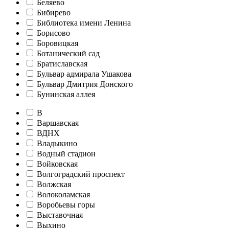
Беляево
Бибирево
Библиотека имени Ленина
Борисово
Боровицкая
Ботанический сад
Братиславская
Бульвар адмирала Ушакова
Бульвар Дмитрия Донского
Бунинская аллея
В
Варшавская
ВДНХ
Владыкино
Водный стадион
Войковская
Волгоградский проспект
Волжская
Волоколамская
Воробьевы горы
Выставочная
Выхино