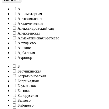
А
Авиамоторная
Автозаводская
Академическая
Александровский сад
Алексеевская
Алма-Атинская/Братеево
Алтуфьево
Аннино
Арбатская
Аэропорт
Б
Бабушкинская
Багратионовская
Баррикадная
Бауманская
Беговая
Белорусская
Беляево
Бибирево