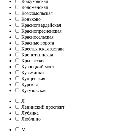
Кожуховская
Коломенская
Комсомольская
Коньково
Красногвардейская
Краснопресненская
Красносельская
Красные ворота
Крестьянская застава
Кропоткинская
Крылатское
Кузнецкий мост
Кузьминки
Кунцевская
Курская
Кутузовская
Л
Ленинский проспект
Лубянка
Люблино
М