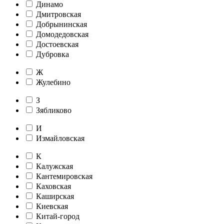
Динамо
Дмитровская
Добрынинская
Домодедовская
Достоевская
Дубровка
Ж
Жулебино
З
Зябликово
И
Измайловская
К
Калужская
Кантемировская
Каховская
Каширская
Киевская
Китай-город