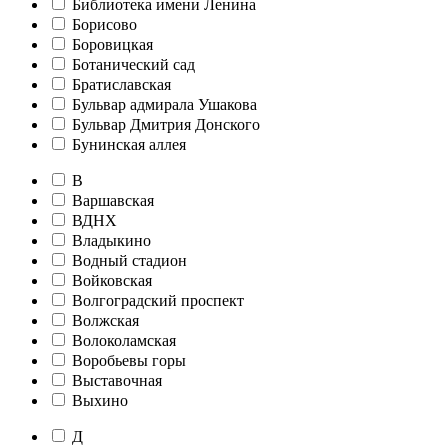
Библиотека имени Ленина
Борисово
Боровицкая
Ботанический сад
Братиславская
Бульвар адмирала Ушакова
Бульвар Дмитрия Донского
Бунинская аллея
В
Варшавская
ВДНХ
Владыкино
Водный стадион
Войковская
Волгоградский проспект
Волжская
Волоколамская
Воробьевы горы
Выставочная
Выхино
Д