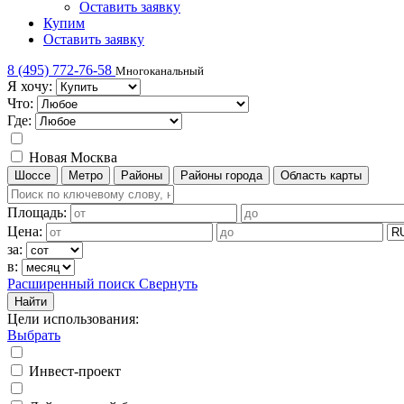
Оставить заявку
Купим
Оставить заявку
8 (495) 772-76-58
Многоканальный
Я хочу:
Что:
Где:
Новая Москва
Шоссе
Метро
Районы
Районы города
Область карты
Площадь:
Цена:
за:
в:
Расширенный поиск
Свернуть
Найти
Цели использования
:
Выбрать
Инвест-проект