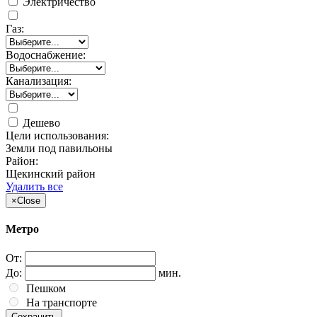
Электричество
Газ:
Водоснабжение:
Канализация:
Дешево
Цели использования:
Земли под павильоны
Район:
Щекинский район
Удалить все
×
Close
Метро
От:
До:
мин.
Пешком
На транспорте
Сохранить