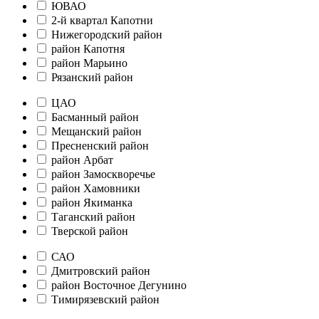
ЮВАО
2-й квартал Капотни
Нижегородский район
район Капотня
район Марьино
Рязанский район
ЦАО
Басманный район
Мещанский район
Пресненский район
район Арбат
район Замоскворечье
район Хамовники
район Якиманка
Таганский район
Тверской район
САО
Дмитровский район
район Восточное Дегунино
Тимирязевский район