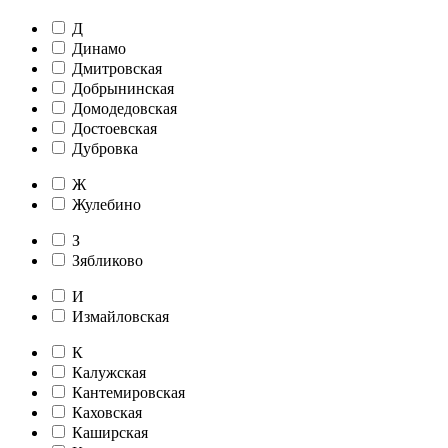
Д
Динамо
Дмитровская
Добрынинская
Домодедовская
Достоевская
Дубровка
Ж
Жулебино
З
Зябликово
И
Измайловская
К
Калужская
Кантемировская
Каховская
Каширская