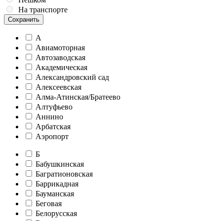
На транспорте
Сохранить
А
Авиамоторная
Автозаводская
Академическая
Александровский сад
Алексеевская
Алма-Атинская/Братеево
Алтуфьево
Аннино
Арбатская
Аэропорт
Б
Бабушкинская
Багратионовская
Баррикадная
Бауманская
Беговая
Белорусская