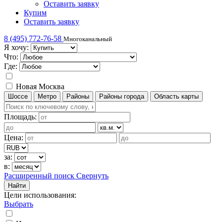
Оставить заявку
Купим
Оставить заявку
8 (495) 772-76-58
Многоканальный
Я хочу:
Что:
Где:
Новая Москва
Шоссе
Метро
Районы
Районы города
Область карты
Площадь:
Цена:
за:
в:
Расширенный поиск
Свернуть
Найти
Цели использования
:
Выбрать