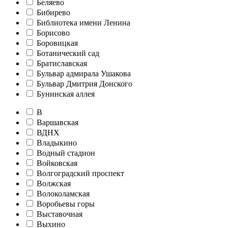
Беляево
Бибирево
Библиотека имени Ленина
Борисово
Боровицкая
Ботанический сад
Братиславская
Бульвар адмирала Ушакова
Бульвар Дмитрия Донского
Бунинская аллея
В
Варшавская
ВДНХ
Владыкино
Водный стадион
Войковская
Волгоградский проспект
Волжская
Волоколамская
Воробьевы горы
Выставочная
Выхино