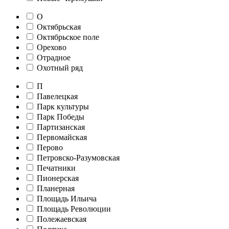
О
Октябрьская
Октябрьское поле
Орехово
Отрадное
Охотный ряд
П
Павелецкая
Парк культуры
Парк Победы
Партизанская
Первомайская
Перово
Петровско-Разумовская
Печатники
Пионерская
Планерная
Площадь Ильича
Площадь Революции
Полежаевская