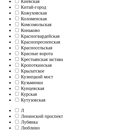
Киевская
Китай-город
Кожуховская
Коломенская
Комсомольская
Коньково
Красногвардейская
Краснопресненская
Красносельская
Красные ворота
Крестьянская застава
Кропоткинская
Крылатское
Кузнецкий мост
Кузьминки
Кунцевская
Курская
Кутузовская
Л
Ленинский проспект
Лубянка
Люблино