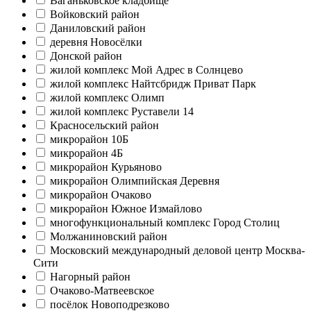
Ваганьковское кладбище
Войковский район
Даниловский район
деревня Новосёлки
Донской район
жилой комплекс Мой Адрес в Солнцево
жилой комплекс Найтсбридж Приват Парк
жилой комплекс Олимп
жилой комплекс Руставели 14
Красносельский район
микрорайон 10Б
микрорайон 4Б
микрорайон Курьяново
микрорайон Олимпийская Деревня
микрорайон Очаково
микрорайон Южное Измайлово
многофункциональный комплекс Город Столиц
Молжаниновский район
Московский международный деловой центр Москва-
Сити
Нагорный район
Очаково-Матвеевское
посёлок Новоподрезково