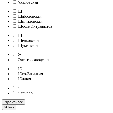
Чкаловская
Ш
Шаболовская
Шипиловская
Шоссе Энтузиастов
Щ
Щелковская
Щукинская
Э
Электрозаводская
Ю
Юго-Западная
Южная
Я
Ясенево
Удалить все
×
Close