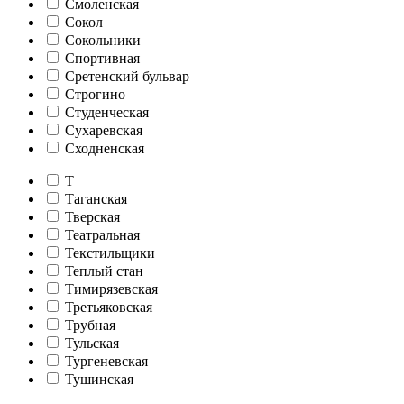
Смоленская
Сокол
Сокольники
Спортивная
Сретенский бульвар
Строгино
Студенческая
Сухаревская
Сходненская
Т
Таганская
Тверская
Театральная
Текстильщики
Теплый стан
Тимирязевская
Третьяковская
Трубная
Тульская
Тургеневская
Тушинская