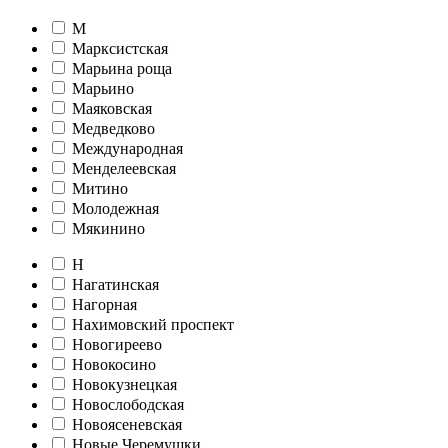
М
Марксистская
Марьина роща
Марьино
Маяковская
Медведково
Международная
Менделеевская
Митино
Молодежная
Мякинино
Н
Нагатинская
Нагорная
Нахимовский проспект
Новогиреево
Новокосино
Новокузнецкая
Новослободская
Новоясеневская
Новые Черемушки