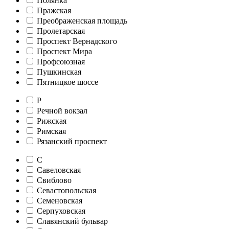
Полянка
Пражская
Преображенская площадь
Пролетарская
Проспект Вернадского
Проспект Мира
Профсоюзная
Пушкинская
Пятницкое шоссе
Р
Речной вокзал
Рижская
Римская
Рязанский проспект
С
Савеловская
Свиблово
Севастопольская
Семеновская
Серпуховская
Славянский бульвар