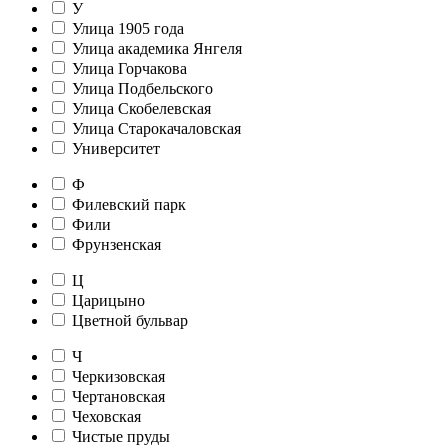
У
Улица 1905 года
Улица академика Янгеля
Улица Горчакова
Улица Подбельского
Улица Скобелевская
Улица Старокачаловская
Университет
Ф
Филевский парк
Фили
Фрунзенская
Ц
Царицыно
Цветной бульвар
Ч
Черкизовская
Чертановская
Чеховская
Чистые пруды