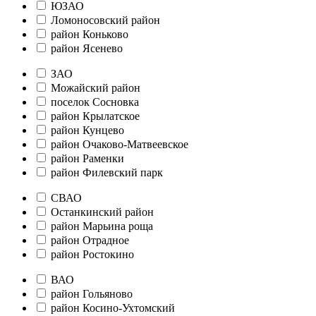
ЮЗАО
Ломоносовский район
район Коньково
район Ясенево
ЗАО
Можайский район
поселок Сосновка
район Крылатское
район Кунцево
район Очаково-Матвеевское
район Раменки
район Филевский парк
СВАО
Останкинский район
район Марьина роща
район Отрадное
район Ростокино
ВАО
район Гольяново
район Косино-Ухтомский