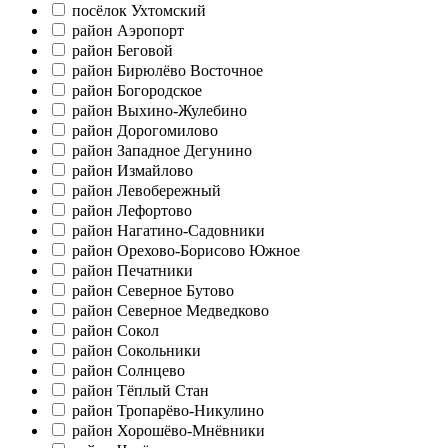
посёлок Ухтомский
район Аэропорт
район Беговой
район Бирюлёво Восточное
район Богородское
район Выхино-Жулебино
район Дорогомилово
район Западное Дегунино
район Измайлово
район Левобережный
район Лефортово
район Нагатино-Садовники
район Орехово-Борисово Южное
район Печатники
район Северное Бутово
район Северное Медведково
район Сокол
район Сокольники
район Солнцево
район Тёплый Стан
район Тропарёво-Никулино
район Хорошёво-Мнёвники