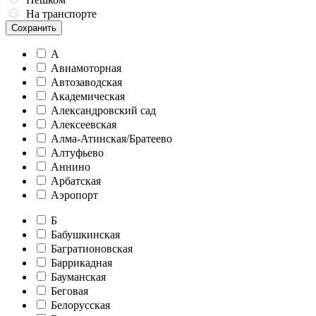
На транспорте
Сохранить
А
Авиамоторная
Автозаводская
Академическая
Александровский сад
Алексеевская
Алма-Атинская/Братеево
Алтуфьево
Аннино
Арбатская
Аэропорт
Б
Бабушкинская
Багратионовская
Баррикадная
Бауманская
Беговая
Белорусская