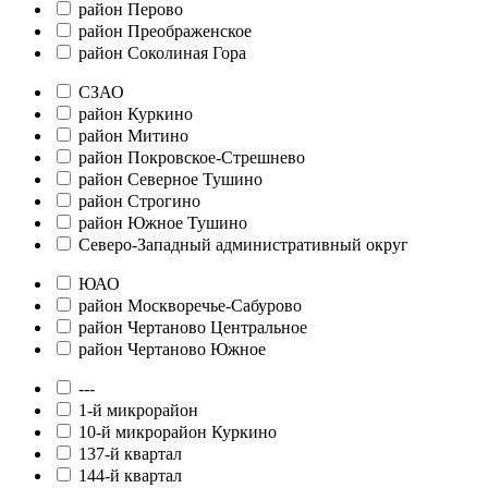
район Перово
район Преображенское
район Соколиная Гора
СЗАО
район Куркино
район Митино
район Покровское-Стрешнево
район Северное Тушино
район Строгино
район Южное Тушино
Северо-Западный административный округ
ЮАО
район Москворечье-Сабурово
район Чертаново Центральное
район Чертаново Южное
---
1-й микрорайон
10-й микрорайон Куркино
137-й квартал
144-й квартал