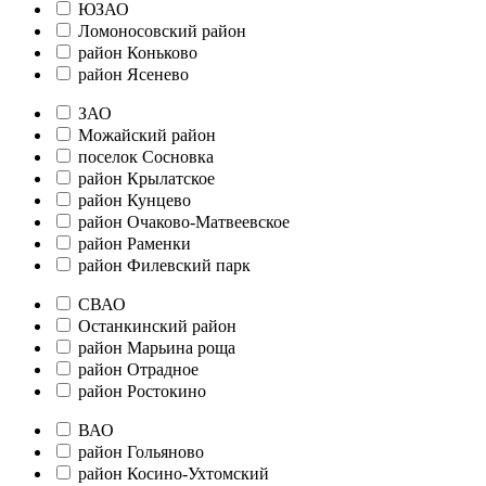
ЮЗАО
Ломоносовский район
район Коньково
район Ясенево
ЗАО
Можайский район
поселок Сосновка
район Крылатское
район Кунцево
район Очаково-Матвеевское
район Раменки
район Филевский парк
СВАО
Останкинский район
район Марьина роща
район Отрадное
район Ростокино
ВАО
район Гольяново
район Косино-Ухтомский