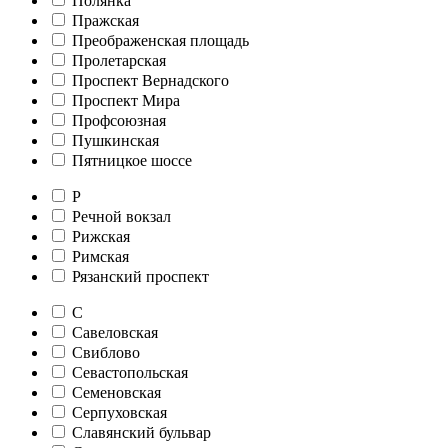
Полянка
Пражская
Преображенская площадь
Пролетарская
Проспект Вернадского
Проспект Мира
Профсоюзная
Пушкинская
Пятницкое шоссе
Р
Речной вокзал
Рижская
Римская
Рязанский проспект
С
Савеловская
Свиблово
Севастопольская
Семеновская
Серпуховская
Славянский бульвар