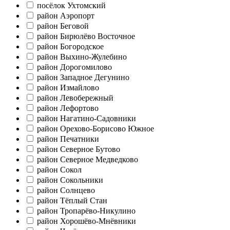
посёлок Ухтомский
район Аэропорт
район Беговой
район Бирюлёво Восточное
район Богородское
район Выхино-Жулебино
район Дорогомилово
район Западное Дегунино
район Измайлово
район Левобережный
район Лефортово
район Нагатино-Садовники
район Орехово-Борисово Южное
район Печатники
район Северное Бутово
район Северное Медведково
район Сокол
район Сокольники
район Солнцево
район Тёплый Стан
район Тропарёво-Никулино
район Хорошёво-Мнёвники