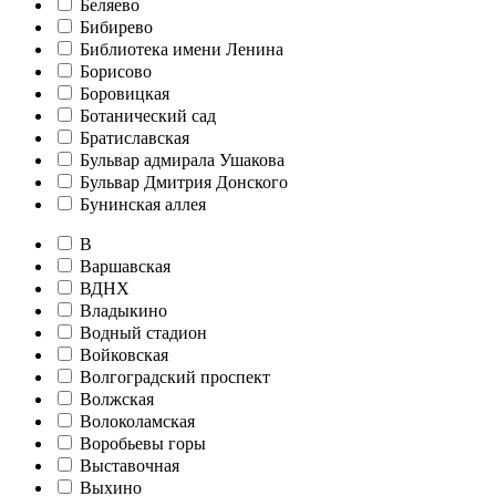
Беляево
Бибирево
Библиотека имени Ленина
Борисово
Боровицкая
Ботанический сад
Братиславская
Бульвар адмирала Ушакова
Бульвар Дмитрия Донского
Бунинская аллея
В
Варшавская
ВДНХ
Владыкино
Водный стадион
Войковская
Волгоградский проспект
Волжская
Волоколамская
Воробьевы горы
Выставочная
Выхино