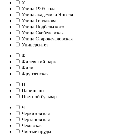
У
Улица 1905 года
Улица академика Янгеля
Улица Горчакова
Улица Подбельского
Улица Скобелевская
Улица Старокачаловская
Университет
Ф
Филевский парк
Фили
Фрунзенская
Ц
Царицыно
Цветной бульвар
Ч
Черкизовская
Чертановская
Чеховская
Чистые пруды