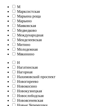
М
Марксистская
Марьина роща
Марьино
Маяковская
Медведково
Международная
Менделеевская
Митино
Молодежная
Мякинино
Н
Нагатинская
Нагорная
Нахимовский проспект
Новогиреево
Новокосино
Новокузнецкая
Новослободская
Новоясеневская
Новые Черемушки