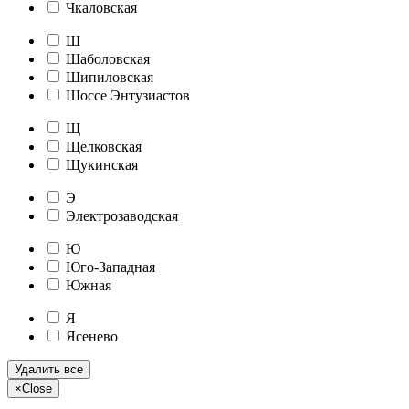
Чкаловская
Ш
Шаболовская
Шипиловская
Шоссе Энтузиастов
Щ
Щелковская
Щукинская
Э
Электрозаводская
Ю
Юго-Западная
Южная
Я
Ясенево
Удалить все
×
Close