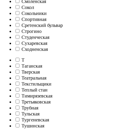
Смоленская
Сокол
Сокольники
Спортивная
Сретенский бульвар
Строгино
Студенческая
Сухаревская
Сходненская
Т
Таганская
Тверская
Театральная
Текстильщики
Теплый стан
Тимирязевская
Третьяковская
Трубная
Тульская
Тургеневская
Тушинская