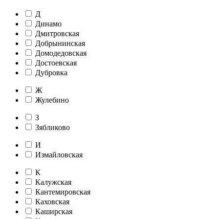
Д
Динамо
Дмитровская
Добрынинская
Домодедовская
Достоевская
Дубровка
Ж
Жулебино
З
Зябликово
И
Измайловская
К
Калужская
Кантемировская
Каховская
Каширская