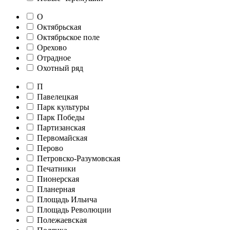
О
Октябрьская
Октябрьское поле
Орехово
Отрадное
Охотный ряд
П
Павелецкая
Парк культуры
Парк Победы
Партизанская
Первомайская
Перово
Петровско-Разумовская
Печатники
Пионерская
Планерная
Площадь Ильича
Площадь Революции
Полежаевская