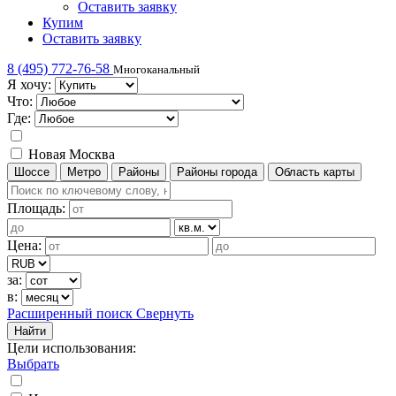
Оставить заявку
Купим
Оставить заявку
8 (495) 772-76-58
Многоканальный
Я хочу:
Что:
Где:
Новая Москва
Шоссе
Метро
Районы
Районы города
Область карты
Площадь:
Цена:
за:
в:
Расширенный поиск
Свернуть
Найти
Цели использования
:
Выбрать