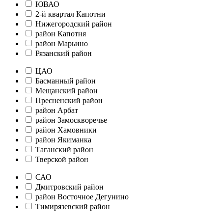
ЮВАО
2-й квартал Капотни
Нижегородский район
район Капотня
район Марьино
Рязанский район
ЦАО
Басманный район
Мещанский район
Пресненский район
район Арбат
район Замоскворечье
район Хамовники
район Якиманка
Таганский район
Тверской район
САО
Дмитровский район
район Восточное Дегунино
Тимирязевский район