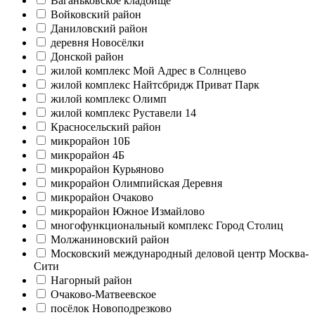
Ваганьковское кладбище
Войковский район
Даниловский район
деревня Новосёлки
Донской район
жилой комплекс Мой Адрес в Солнцево
жилой комплекс Найтсбридж Приват Парк
жилой комплекс Олимп
жилой комплекс Руставели 14
Красносельский район
микрорайон 10Б
микрорайон 4Б
микрорайон Курьяново
микрорайон Олимпийская Деревня
микрорайон Очаково
микрорайон Южное Измайлово
многофункциональный комплекс Город Столиц
Молжаниновский район
Московский международный деловой центр Москва-
Сити
Нагорный район
Очаково-Матвеевское
посёлок Новоподрезково