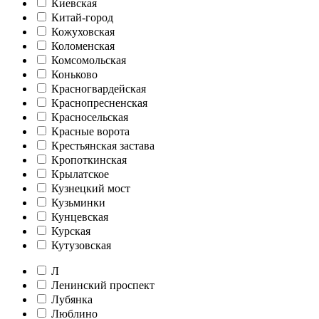
Киевская
Китай-город
Кожуховская
Коломенская
Комсомольская
Коньково
Красногвардейская
Краснопресненская
Красносельская
Красные ворота
Крестьянская застава
Кропоткинская
Крылатское
Кузнецкий мост
Кузьминки
Кунцевская
Курская
Кутузовская
Л
Ленинский проспект
Лубянка
Люблино