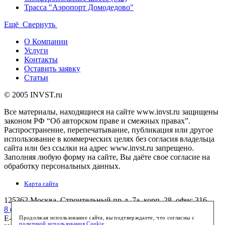
Трасса "Аэропорт Домодедово"
Ещё
Свернуть
О Компании
Услуги
Контакты
Оставить заявку
Статьи
© 2005 INVST.ru
Все материалы, находящиеся на сайте www.invst.ru защищены
законом РФ “Об авторском праве и смежных правах”.
Распространение, перепечатывание, публикация или другое
использование в коммерческих целях без согласия владельца
сайта или без ссылки на адрес www.invst.ru запрещено.
Заполняя любую форму на сайте, Вы даёте свое согласие на
обработку персональных данных.
Карта сайта
125362
Москва
,
Строительный пр-д, 7а, корп. 28, офис 316
8 (495) 772-7658
(многоканальный)
E-mail:
info@invst.ru
Продолжая использование сайта, вы подтверждаете, что согласны с
политикой использования Cookie