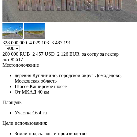
328 000 000
4 029 103
3 487 191
200 000
RUB
2 457
USD
2 126
EUR
за сотку
за гектар
лот 85617
Местоположение
деревня Купчинино, городской округ Домодедово,
Московская область
Шоссе:
Каширское шоссе
От МКАД:
40 км
Площадь
Участка:
16.4 га
Цели использования:
Земли под склады и производство