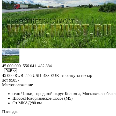
45 000 000
556 041
482 884
45 000
RUB
556
USD
483
EUR
за сотку
за гектар
лот 95857
Местоположение
село Чанки, городской округ Коломна, Московская област
Шоссе:
Новорязанское шоссе (М5)
От МКАД:
80 км
Площадь