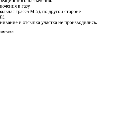
реационного назначения.
ючения к газу.
льная трасса М-5), по другой стороне
й).
внивание и отсыпка участка не производились.
 компании.