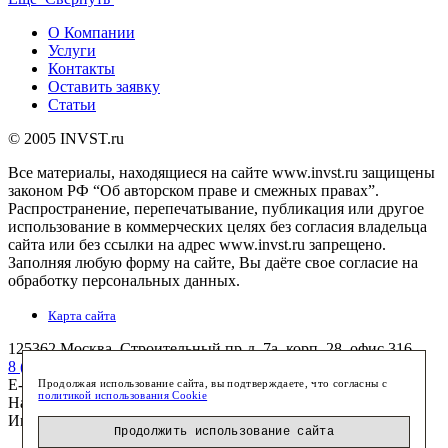
О Компании
Услуги
Контакты
Оставить заявку
Статьи
© 2005 INVST.ru
Все материалы, находящиеся на сайте www.invst.ru защищены
законом РФ “Об авторском праве и смежных правах”.
Распространение, перепечатывание, публикация или другое
использование в коммерческих целях без согласия владельца
сайта или без ссылки на адрес www.invst.ru запрещено.
Заполняя любую форму на сайте, Вы даёте свое согласие на
обработку персональных данных.
Карта сайта
125362
Москва
,
Строительный пр-д, 7а, корп. 28, офис 316
8 (495) 772-7658
(многоканальный)
E-mail:
info@invst.ru
Продолжая использование сайта, вы подтверждаете, что согласны с
политикой использования Cookie
Наш
facebook
Инвест-Недвижимость
Продолжить использование сайта