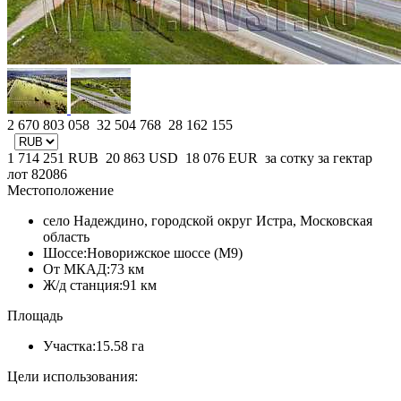
2 670 803 058
32 504 768
28 162 155
1 714 251
RUB
20 863
USD
18 076
EUR
за сотку
за гектар
лот 82086
Местоположение
село Надеждино, городской округ Истра, Московская
область
Шоссе:
Новорижское шоссе (М9)
От МКАД:
73 км
Ж/д станция:
91 км
Площадь
Участка:
15.58 га
Цели использования: