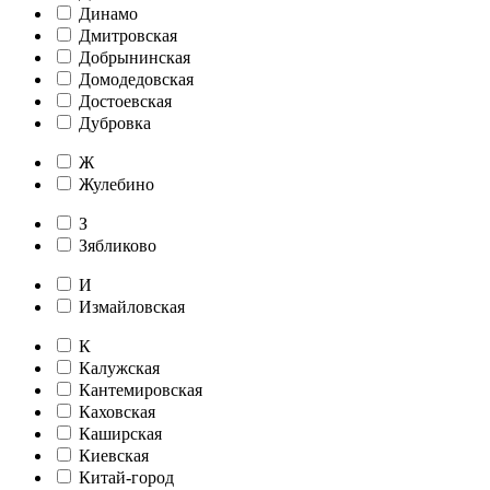
Динамо
Дмитровская
Добрынинская
Домодедовская
Достоевская
Дубровка
Ж
Жулебино
З
Зябликово
И
Измайловская
К
Калужская
Кантемировская
Каховская
Каширская
Киевская
Китай-город