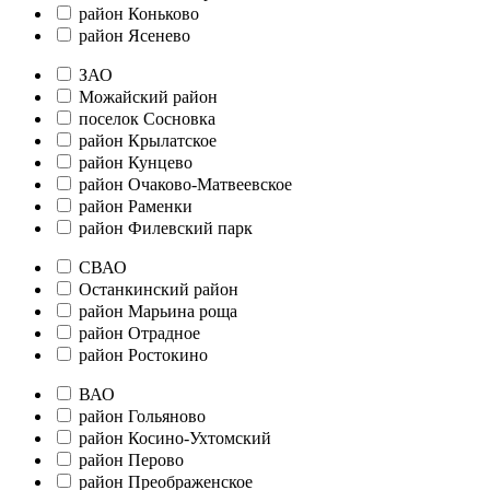
район Коньково
район Ясенево
ЗАО
Можайский район
поселок Сосновка
район Крылатское
район Кунцево
район Очаково-Матвеевское
район Раменки
район Филевский парк
СВАО
Останкинский район
район Марьина роща
район Отрадное
район Ростокино
ВАО
район Гольяново
район Косино-Ухтомский
район Перово
район Преображенское