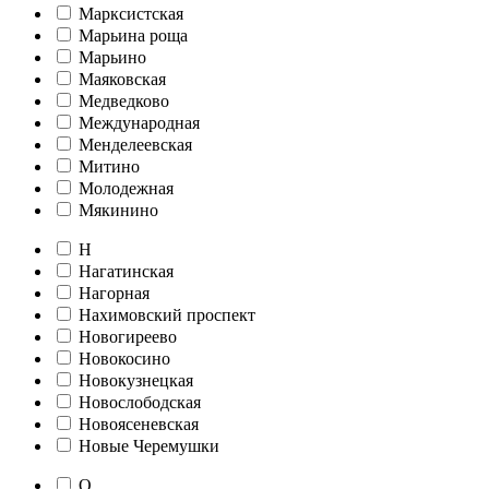
Марксистская
Марьина роща
Марьино
Маяковская
Медведково
Международная
Менделеевская
Митино
Молодежная
Мякинино
Н
Нагатинская
Нагорная
Нахимовский проспект
Новогиреево
Новокосино
Новокузнецкая
Новослободская
Новоясеневская
Новые Черемушки
О