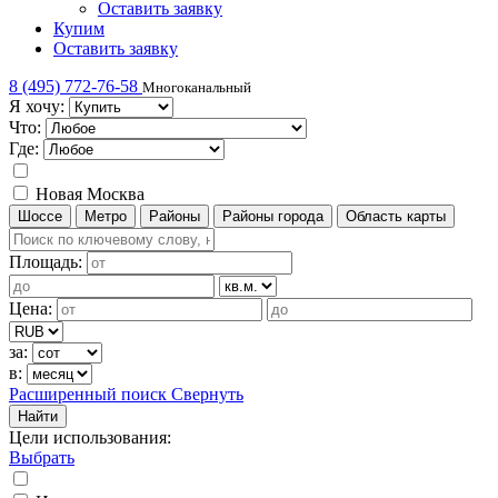
Оставить заявку
Купим
Оставить заявку
8 (495) 772-76-58
Многоканальный
Я хочу:
Что:
Где:
Новая Москва
Шоссе
Метро
Районы
Районы города
Область карты
Площадь:
Цена:
за:
в:
Расширенный поиск
Свернуть
Найти
Цели использования
:
Выбрать