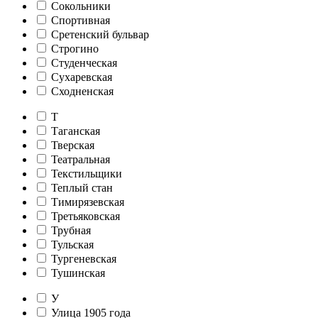
Сокольники
Спортивная
Сретенский бульвар
Строгино
Студенческая
Сухаревская
Сходненская
Т
Таганская
Тверская
Театральная
Текстильщики
Теплый стан
Тимирязевская
Третьяковская
Трубная
Тульская
Тургеневская
Тушинская
У
Улица 1905 года