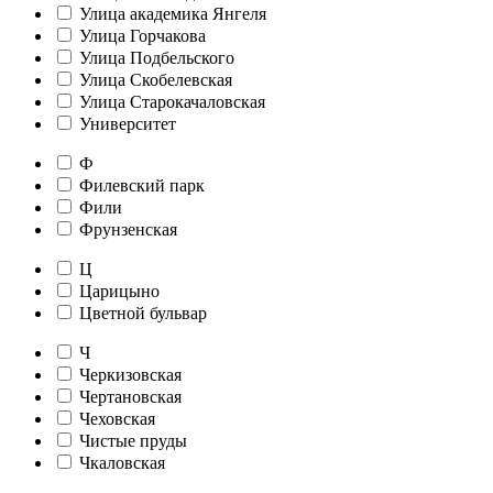
Улица академика Янгеля
Улица Горчакова
Улица Подбельского
Улица Скобелевская
Улица Старокачаловская
Университет
Ф
Филевский парк
Фили
Фрунзенская
Ц
Царицыно
Цветной бульвар
Ч
Черкизовская
Чертановская
Чеховская
Чистые пруды
Чкаловская