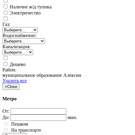
Наличие ж/д тупика
Электричество
Газ:
Водоснабжение:
Канализация:
Дешево
Район:
муниципальное образование Алексин
Удалить все
×
Close
Метро
От:
До:
мин.
Пешком
На транспорте