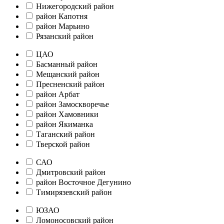
Нижегородский район
район Капотня
район Марьино
Рязанский район
ЦАО
Басманный район
Мещанский район
Пресненский район
район Арбат
район Замоскворечье
район Хамовники
район Якиманка
Таганский район
Тверской район
САО
Дмитровский район
район Восточное Дегунино
Тимирязевский район
ЮЗАО
Ломоносовский район