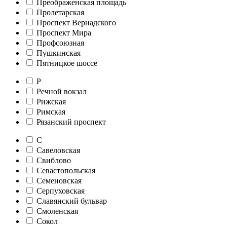
Преображенская площадь
Пролетарская
Проспект Вернадского
Проспект Мира
Профсоюзная
Пушкинская
Пятницкое шоссе
Р
Речной вокзал
Рижская
Римская
Рязанский проспект
С
Савеловская
Свиблово
Севастопольская
Семеновская
Серпуховская
Славянский бульвар
Смоленская
Сокол