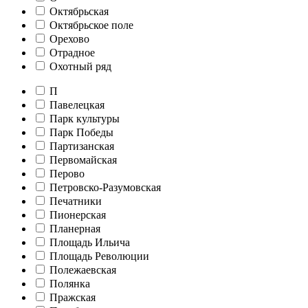
Октябрьская
Октябрьское поле
Орехово
Отрадное
Охотный ряд
П
Павелецкая
Парк культуры
Парк Победы
Партизанская
Первомайская
Перово
Петровско-Разумовская
Печатники
Пионерская
Планерная
Площадь Ильича
Площадь Революции
Полежаевская
Полянка
Пражская