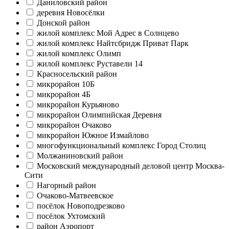
Даниловский район
деревня Новосёлки
Донской район
жилой комплекс Мой Адрес в Солнцево
жилой комплекс Найтсбридж Приват Парк
жилой комплекс Олимп
жилой комплекс Руставели 14
Красносельский район
микрорайон 10Б
микрорайон 4Б
микрорайон Курьяново
микрорайон Олимпийская Деревня
микрорайон Очаково
микрорайон Южное Измайлово
многофункциональный комплекс Город Столиц
Молжаниновский район
Московский международный деловой центр Москва-
Сити
Нагорный район
Очаково-Матвеевское
посёлок Новоподрезково
посёлок Ухтомский
район Аэропорт