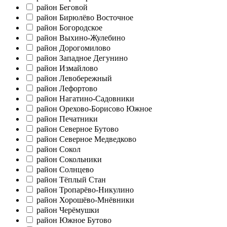
район Беговой
район Бирюлёво Восточное
район Богородское
район Выхино-Жулебино
район Дорогомилово
район Западное Дегунино
район Измайлово
район Левобережный
район Лефортово
район Нагатино-Садовники
район Орехово-Борисово Южное
район Печатники
район Северное Бутово
район Северное Медведково
район Сокол
район Сокольники
район Солнцево
район Тёплый Стан
район Тропарёво-Никулино
район Хорошёво-Мнёвники
район Черёмушки
район Южное Бутово