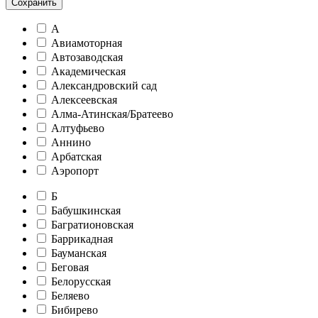
Сохранить
А
Авиамоторная
Автозаводская
Академическая
Александровский сад
Алексеевская
Алма-Атинская/Братеево
Алтуфьево
Аннино
Арбатская
Аэропорт
Б
Бабушкинская
Багратионовская
Баррикадная
Бауманская
Беговая
Белорусская
Беляево
Бибирево