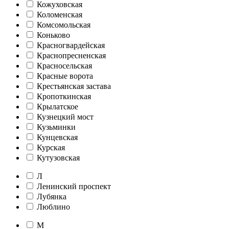
Кожуховская
Коломенская
Комсомольская
Коньково
Красногвардейская
Краснопресненская
Красносельская
Красные ворота
Крестьянская застава
Кропоткинская
Крылатское
Кузнецкий мост
Кузьминки
Кунцевская
Курская
Кутузовская
Л
Ленинский проспект
Лубянка
Люблино
М