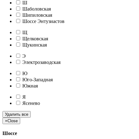
Ш
Шаболовская
Шипиловская
Шоссе Энтузиастов
Щ
Щелковская
Щукинская
Э
Электрозаводская
Ю
Юго-Западная
Южная
Я
Ясенево
Удалить все
×
Close
Шоссе