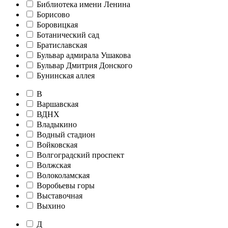
Библиотека имени Ленина
Борисово
Боровицкая
Ботанический сад
Братиславская
Бульвар адмирала Ушакова
Бульвар Дмитрия Донского
Бунинская аллея
В
Варшавская
ВДНХ
Владыкино
Водный стадион
Войковская
Волгоградский проспект
Волжская
Волоколамская
Воробьевы горы
Выставочная
Выхино
Д