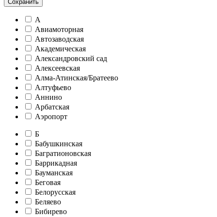
Сохранить
А
Авиамоторная
Автозаводская
Академическая
Александровский сад
Алексеевская
Алма-Атинская/Братеево
Алтуфьево
Аннино
Арбатская
Аэропорт
Б
Бабушкинская
Багратионовская
Баррикадная
Бауманская
Беговая
Белорусская
Беляево
Бибирево