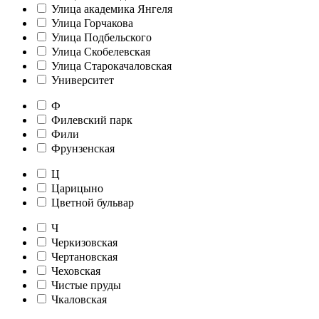
Улица академика Янгеля
Улица Горчакова
Улица Подбельского
Улица Скобелевская
Улица Старокачаловская
Университет
Ф
Филевский парк
Фили
Фрунзенская
Ц
Царицыно
Цветной бульвар
Ч
Черкизовская
Чертановская
Чеховская
Чистые пруды
Чкаловская