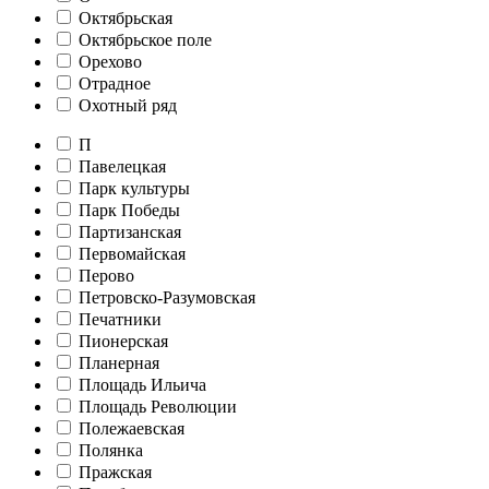
Октябрьская
Октябрьское поле
Орехово
Отрадное
Охотный ряд
П
Павелецкая
Парк культуры
Парк Победы
Партизанская
Первомайская
Перово
Петровско-Разумовская
Печатники
Пионерская
Планерная
Площадь Ильича
Площадь Революции
Полежаевская
Полянка
Пражская