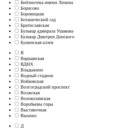
Библиотека имени Ленина
Борисово
Боровицкая
Ботанический сад
Братиславская
Бульвар адмирала Ушакова
Бульвар Дмитрия Донского
Бунинская аллея
В
Варшавская
ВДНХ
Владыкино
Водный стадион
Войковская
Волгоградский проспект
Волжская
Волоколамская
Воробьевы горы
Выставочная
Выхино
Д