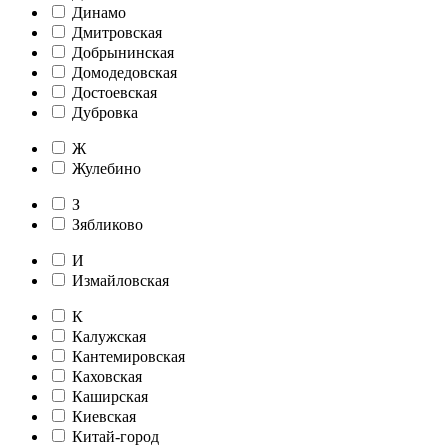
Динамо
Дмитровская
Добрынинская
Домодедовская
Достоевская
Дубровка
Ж
Жулебино
З
Зябликово
И
Измайловская
К
Калужская
Кантемировская
Каховская
Каширская
Киевская
Китай-город