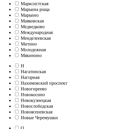
Марксистская
Марьина роща
Марьино
Маяковская
Медведково
Международная
Менделеевская
Митино
Молодежная
Мякинино
Н
Нагатинская
Нагорная
Нахимовский проспект
Новогиреево
Новокосино
Новокузнецкая
Новослободская
Новоясеневская
Новые Черемушки
О