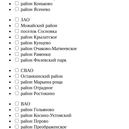
район Коньково
район Ясенево
ЗАО
Можайский район
поселок Сосновка
район Крылатское
район Кунцево
район Очаково-Матвеевское
район Раменки
район Филевский парк
СВАО
Останкинский район
район Марьина роща
район Отрадное
район Ростокино
ВАО
район Гольяново
район Косино-Ухтомский
район Перово
район Преображенское