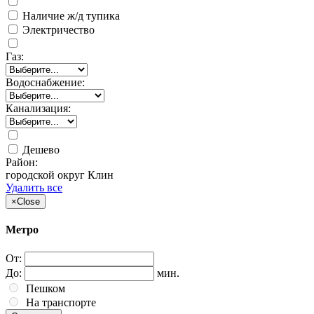
Наличие ж/д тупика
Электричество
Газ:
Водоснабжение:
Канализация:
Дешево
Район:
городской округ Клин
Удалить все
×
Close
Метро
От:
До:
мин.
Пешком
На транспорте