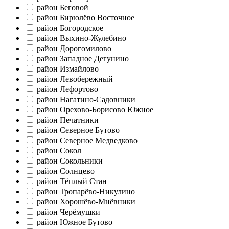
район Беговой
район Бирюлёво Восточное
район Богородское
район Выхино-Жулебино
район Дорогомилово
район Западное Дегунино
район Измайлово
район Левобережный
район Лефортово
район Нагатино-Садовники
район Орехово-Борисово Южное
район Печатники
район Северное Бутово
район Северное Медведково
район Сокол
район Сокольники
район Солнцево
район Тёплый Стан
район Тропарёво-Никулино
район Хорошёво-Мнёвники
район Черёмушки
район Южное Бутово