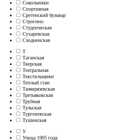
Сокольники
Спортивная
Сретенский бульвар
Строгино
Студенческая
Сухаревская
Сходненская
Т
Таганская
Тверская
Театральная
Текстильщики
Теплый стан
Тимирязевская
Третьяковская
Трубная
Тульская
Тургеневская
Тушинская
У
Улица 1905 года