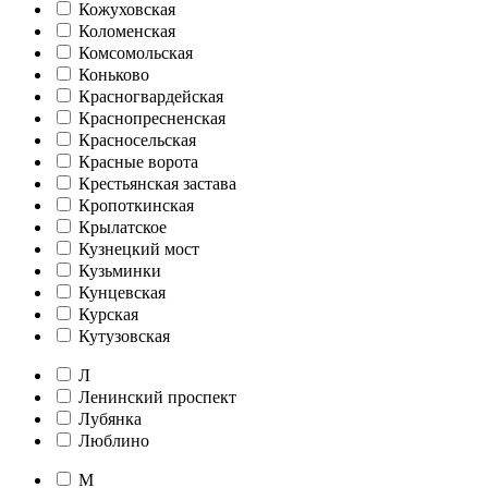
Кожуховская
Коломенская
Комсомольская
Коньково
Красногвардейская
Краснопресненская
Красносельская
Красные ворота
Крестьянская застава
Кропоткинская
Крылатское
Кузнецкий мост
Кузьминки
Кунцевская
Курская
Кутузовская
Л
Ленинский проспект
Лубянка
Люблино
М