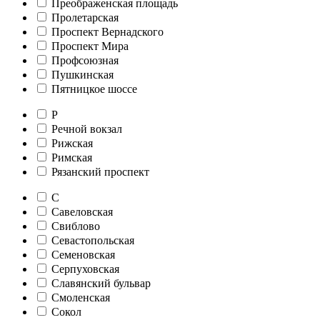
Преображенская площадь
Пролетарская
Проспект Вернадского
Проспект Мира
Профсоюзная
Пушкинская
Пятницкое шоссе
Р
Речной вокзал
Рижская
Римская
Рязанский проспект
С
Савеловская
Свиблово
Севастопольская
Семеновская
Серпуховская
Славянский бульвар
Смоленская
Сокол