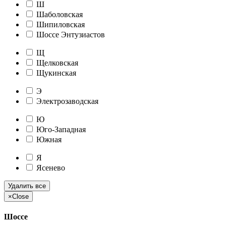
Ш
Шаболовская
Шипиловская
Шоссе Энтузиастов
Щ
Щелковская
Щукинская
Э
Электрозаводская
Ю
Юго-Западная
Южная
Я
Ясенево
Удалить все
×
Close
Шоссе