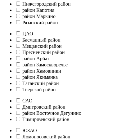
Нижегородский район
район Капотня
район Марьино
Рязанский район
ЦАО
Басманный район
Мещанский район
Пресненский район
район Арбат
район Замоскворечье
район Хамовники
район Якиманка
Таганский район
Тверской район
САО
Дмитровский район
район Восточное Дегунино
Тимирязевский район
ЮЗАО
Ломоносовский район