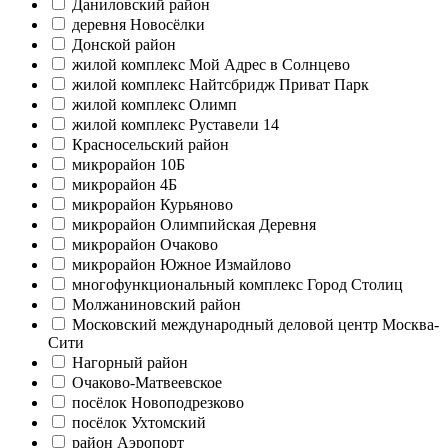
Даниловский район
деревня Новосёлки
Донской район
жилой комплекс Мой Адрес в Солнцево
жилой комплекс Найтсбридж Приват Парк
жилой комплекс Олимп
жилой комплекс Руставели 14
Красносельский район
микрорайон 10Б
микрорайон 4Б
микрорайон Курьяново
микрорайон Олимпийская Деревня
микрорайон Очаково
микрорайон Южное Измайлово
многофункциональный комплекс Город Столиц
Молжаниновский район
Московский международный деловой центр Москва-
Сити
Нагорный район
Очаково-Матвеевское
посёлок Новоподрезково
посёлок Ухтомский
район Аэропорт