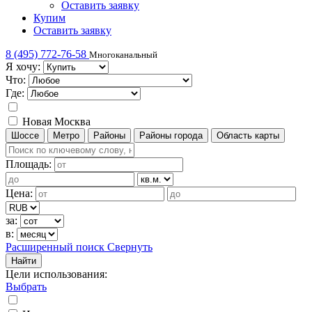
Оставить заявку
Купим
Оставить заявку
8 (495) 772-76-58
Многоканальный
Я хочу:
Что:
Где:
Новая Москва
Шоссе
Метро
Районы
Районы города
Область карты
Площадь:
Цена:
за:
в:
Расширенный поиск
Свернуть
Найти
Цели использования
:
Выбрать