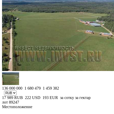
136 000 000
1 680 479
1 459 382
17 989
RUB
222
USD
193
EUR
за сотку
за гектар
лот 89247
Местоположение