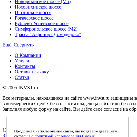
Новорязанское шоссе (М5)
Носовихинское шоссе
Пятницкое шоссе
Рогачевское шоссе
Рублево-Успенское шоссе
Симферопольское шоссе (М2)
Трасса "Аэропорт Домодедово"
Ещё
Свернуть
О Компании
Услуги
Контакты
Оставить заявку
Статьи
© 2005 INVST.ru
Все материалы, находящиеся на сайте www.invst.ru защищены 
в коммерческих целях без согласия владельца сайта или без ссы
Заполняя любую форму на сайте, Вы даёте свое согласие на об
Карта сайта
125362
Москва
,
Строительный пр-д, 7а, корп. 28, офис 316
Продолжая использование сайта, вы подтверждаете, что
8 (495) 772-7658
(многоканальный)
согласны с
политикой использования Cookie