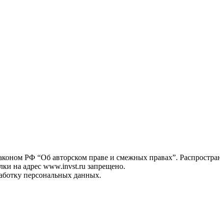
законом РФ “Об авторском праве и смежных правах”. Распростра
лки на адрес www.invst.ru запрещено.
работку персональных данных.