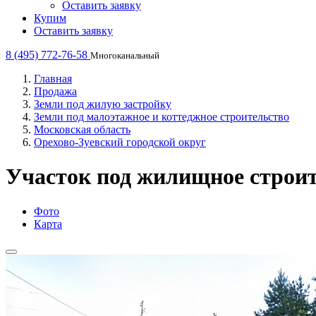
Оставить заявку
Купим
Оставить заявку
8 (495) 772-76-58
Многоканальный
Главная
Продажа
Земли под жилую застройку
Земли под малоэтажное и коттеджное строительство
Московская область
Орехово-Зуевский городской округ
Участок под жилищное строите
Фото
Карта