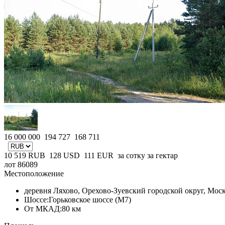
16 000 000
194 727
168 711
10 519
RUB
128
USD
111
EUR
за сотку
за гектар
лот 86089
Местоположение
деревня Ляхово, Орехово-Зуевский городской округ, Моск
Шоссе:
Горьковское шоссе (М7)
От МКАД:
80 км