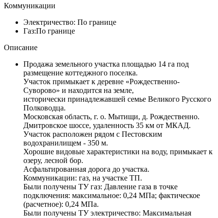
Коммуникации
Электричество:
По границе
Газ:
По границе
Описание
Продажа земельного участка площадью 14 га под
размещение коттеджного поселка.
Участок примыкает к деревне «Рождественно-
Суворово» и находится на земле,
исторически принадлежавшей семье Великого Русского
Полководца.
Московская область, г. о. Мытищи, д. Рождественно.
Дмитровское шоссе, удаленность 35 км от МКАД.
Участок расположен рядом с Пестовским
водохранилищем - 350 м.
Хорошие видовые характеристики на воду, примыкает к
озеру, лесной бор.
Асфальтированная дорога до участка.
Коммуникации: газ, на участке ТП.
Были получены ТУ газ: Давление газа в точке
подключения: максимальное: 0,24 MПa; фактическое
(расчетное): 0,24 MПa.
Были получены ТУ электричество: Максимальная