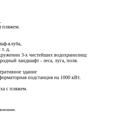
.
м пляжем.
льф-клуба,
т. д.
окружении 3-х чистейших водохранилищ:
дный ландшафт - леса, луга, поля.
.
тративное здание
форматорная подстанция на 1000 кВт.
ха с пляжем.
 компании.