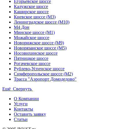
Егорьевское шоссе
Калужское шоссе
Каширское шоссе
Киевское шоссе (М3)
Ленинградское шоссе (М10)
М4 Дон
Минское шоссе (М1)
Можайское шоссе
Новорижское шоссе (М9)
Новорязанское шоссе (М5)
Носовихинское шоссе
Пятницкое шоссе
Рогачевское шоссе
Рублево-Успенское шоссе
Симферопольское шоссе (М2)
Трасса "Аэропорт Домодедово"
Ещё
Свернуть
О Компании
Услуги
Контакты
Оставить заявку
Статьи