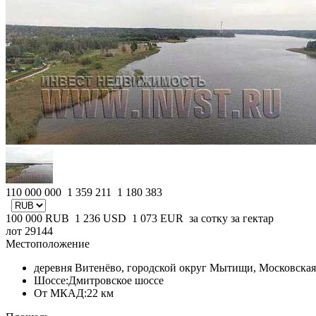
110 000 000
1 359 211
1 180 383
100 000
RUB
1 236
USD
1 073
EUR
за сотку
за гектар
лот 29144
Местоположение
деревня Витенёво, городской округ Мытищи, Московская
Шоссе:
Дмитровское шоссе
От МКАД:
22 км