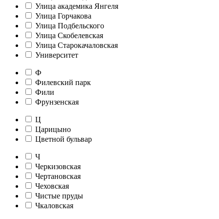
Улица академика Янгеля
Улица Горчакова
Улица Подбельского
Улица Скобелевская
Улица Старокачаловская
Университет
Ф
Филевский парк
Фили
Фрунзенская
Ц
Царицыно
Цветной бульвар
Ч
Черкизовская
Чертановская
Чеховская
Чистые пруды
Чкаловская