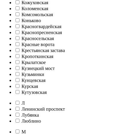
Кожуховская
Коломенская
Комсомольская
Коньково
Красногвардейская
Краснопресненская
Красносельская
Красные ворота
Крестьянская застава
Кропоткинская
Крылатское
Кузнецкий мост
Кузьминки
Кунцевская
Курская
Кутузовская
Л
Ленинский проспект
Лубянка
Люблино
М