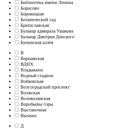
Библиотека имени Ленина
Борисово
Боровицкая
Ботанический сад
Братиславская
Бульвар адмирала Ушакова
Бульвар Дмитрия Донского
Бунинская аллея
В
Варшавская
ВДНХ
Владыкино
Водный стадион
Войковская
Волгоградский проспект
Волжская
Волоколамская
Воробьевы горы
Выставочная
Выхино
Д