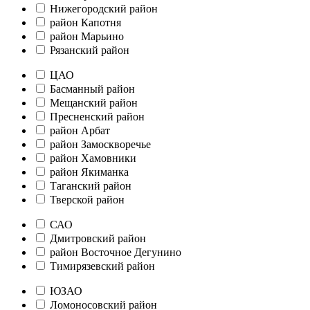
Нижегородский район
район Капотня
район Марьино
Рязанский район
ЦАО
Басманный район
Мещанский район
Пресненский район
район Арбат
район Замоскворечье
район Хамовники
район Якиманка
Таганский район
Тверской район
САО
Дмитровский район
район Восточное Дегунино
Тимирязевский район
ЮЗАО
Ломоносовский район