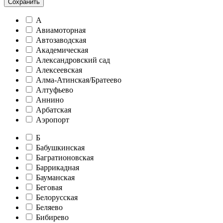
Сохранить
А
Авиамоторная
Автозаводская
Академическая
Александровский сад
Алексеевская
Алма-Атинская/Братеево
Алтуфьево
Аннино
Арбатская
Аэропорт
Б
Бабушкинская
Багратионовская
Баррикадная
Бауманская
Беговая
Белорусская
Беляево
Бибирево