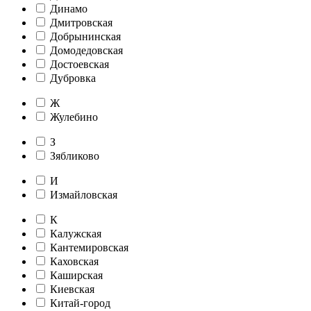
Динамо
Дмитровская
Добрынинская
Домодедовская
Достоевская
Дубровка
Ж
Жулебино
З
Зябликово
И
Измайловская
К
Калужская
Кантемировская
Каховская
Каширская
Киевская
Китай-город