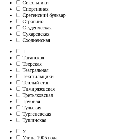
Сокольники
Спортивная
Сретенский бульвар
Строгино
Студенческая
Сухаревская
Сходненская
Т
Таганская
Тверская
Театральная
Текстильщики
Теплый стан
Тимирязевская
Третьяковская
Трубная
Тульская
Тургеневская
Тушинская
У
Улица 1905 года