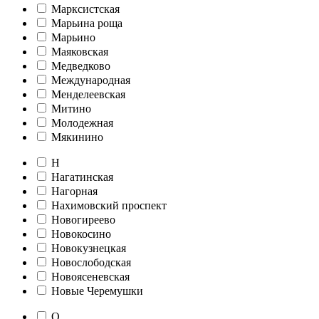
Марксистская
Марьина роща
Марьино
Маяковская
Медведково
Международная
Менделеевская
Митино
Молодежная
Мякинино
Н
Нагатинская
Нагорная
Нахимовский проспект
Новогиреево
Новокосино
Новокузнецкая
Новослободская
Новоясеневская
Новые Черемушки
О