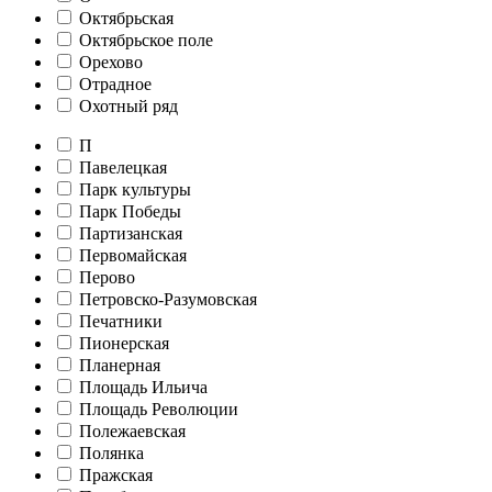
Октябрьская
Октябрьское поле
Орехово
Отрадное
Охотный ряд
П
Павелецкая
Парк культуры
Парк Победы
Партизанская
Первомайская
Перово
Петровско-Разумовская
Печатники
Пионерская
Планерная
Площадь Ильича
Площадь Революции
Полежаевская
Полянка
Пражская