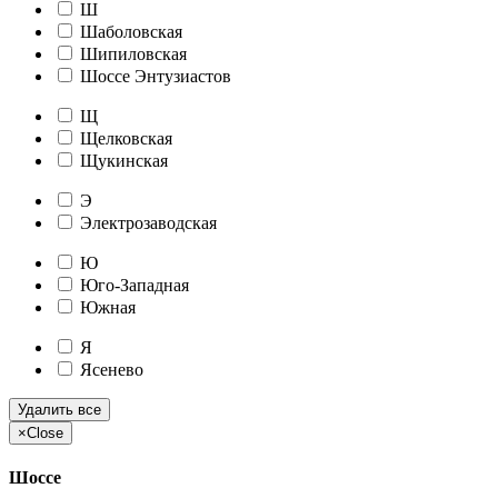
Ш
Шаболовская
Шипиловская
Шоссе Энтузиастов
Щ
Щелковская
Щукинская
Э
Электрозаводская
Ю
Юго-Западная
Южная
Я
Ясенево
Удалить все
×
Close
Шоссе