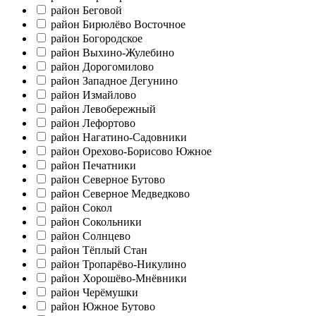
район Беговой
район Бирюлёво Восточное
район Богородское
район Выхино-Жулебино
район Дорогомилово
район Западное Дегунино
район Измайлово
район Левобережный
район Лефортово
район Нагатино-Садовники
район Орехово-Борисово Южное
район Печатники
район Северное Бутово
район Северное Медведково
район Сокол
район Сокольники
район Солнцево
район Тёплый Стан
район Тропарёво-Никулино
район Хорошёво-Мнёвники
район Черёмушки
район Южное Бутово