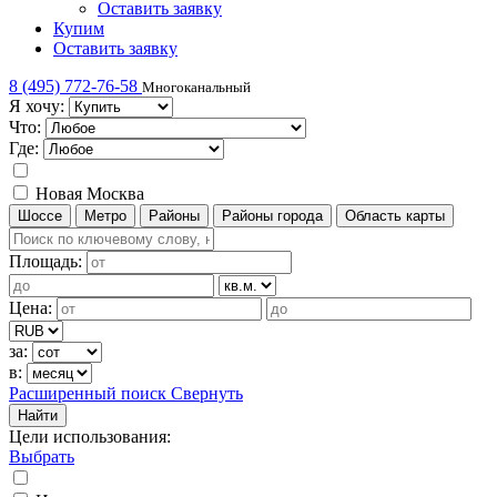
Оставить заявку
Купим
Оставить заявку
8 (495) 772-76-58
Многоканальный
Я хочу:
Что:
Где:
Новая Москва
Шоссе
Метро
Районы
Районы города
Область карты
Площадь:
Цена:
за:
в:
Расширенный поиск
Свернуть
Найти
Цели использования
:
Выбрать