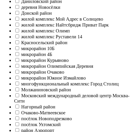
Даниловский район
деревня Новосёлки
Донской район
жилой комплекс Мой Адрес в Солнцево
жилой комплекс Найтсбридж Приват Парк
жилой комплекс Олимп
жилой комплекс Руставели 14
Красносельский район
микрорайон 10Б
микрорайон 4Б
микрорайон Курьяново
микрорайон Олимпийская Деревня
микрорайон Очаково
микрорайон Южное Измайлово
многофункциональный комплекс Город Столиц
Молжаниновский район
Московский международный деловой центр Москва-
Сити
Нагорный район
Очаково-Матвеевское
посёлок Новоподрезково
посёлок Ухтомский
район Аэропорт