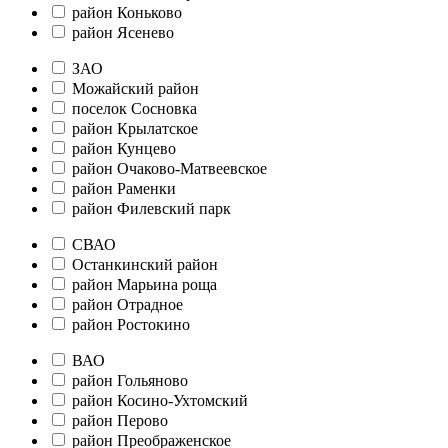
район Коньково
район Ясенево
ЗАО
Можайский район
поселок Сосновка
район Крылатское
район Кунцево
район Очаково-Матвеевское
район Раменки
район Филевский парк
СВАО
Останкинский район
район Марьина роща
район Отрадное
район Ростокино
ВАО
район Гольяново
район Косино-Ухтомский
район Перово
район Преображенское