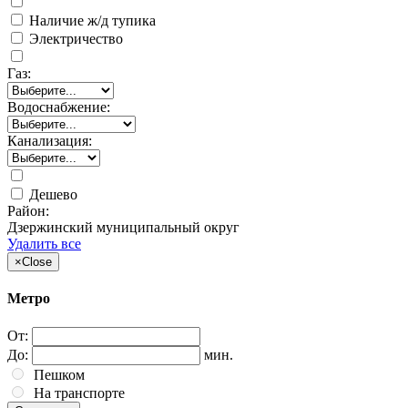
Наличие ж/д тупика
Электричество
Газ:
Водоснабжение:
Канализация:
Дешево
Район:
Дзержинский муниципальный округ
Удалить все
×
Close
Метро
От:
До:
мин.
Пешком
На транспорте