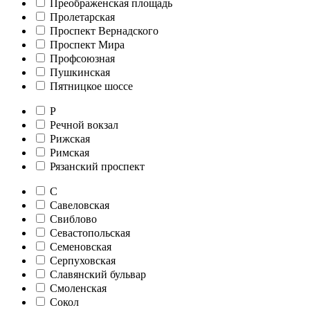
Преображенская площадь
Пролетарская
Проспект Вернадского
Проспект Мира
Профсоюзная
Пушкинская
Пятницкое шоссе
Р
Речной вокзал
Рижская
Римская
Рязанский проспект
С
Савеловская
Свиблово
Севастопольская
Семеновская
Серпуховская
Славянский бульвар
Смоленская
Сокол