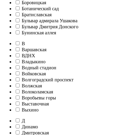
Боровицкая
Ботанический сад
Братиславская
Бульвар адмирала Ушакова
Бульвар Дмитрия Донского
Бунинская аллея
В
Варшавская
ВДНХ
Владыкино
Водный стадион
Войковская
Волгоградский проспект
Волжская
Волоколамская
Воробьевы горы
Выставочная
Выхино
Д
Динамо
Дмитровская