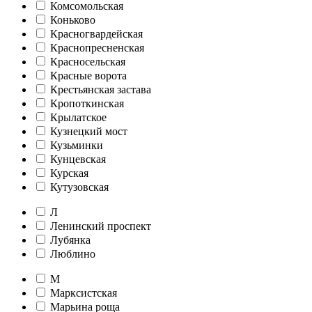
Комсомольская
Коньково
Красногвардейская
Краснопресненская
Красносельская
Красные ворота
Крестьянская застава
Кропоткинская
Крылатское
Кузнецкий мост
Кузьминки
Кунцевская
Курская
Кутузовская
Л
Ленинский проспект
Лубянка
Люблино
М
Марксистская
Марьина роща