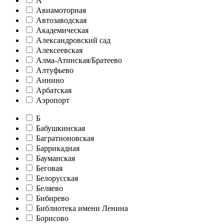
А
Авиамоторная
Автозаводская
Академическая
Александровский сад
Алексеевская
Алма-Атинская/Братеево
Алтуфьево
Аннино
Арбатская
Аэропорт
Б
Бабушкинская
Багратионовская
Баррикадная
Бауманская
Беговая
Белорусская
Беляево
Бибирево
Библиотека имени Ленина
Борисово