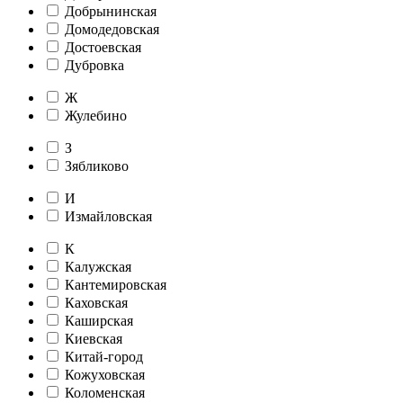
Добрынинская
Домодедовская
Достоевская
Дубровка
Ж
Жулебино
З
Зябликово
И
Измайловская
К
Калужская
Кантемировская
Каховская
Каширская
Киевская
Китай-город
Кожуховская
Коломенская