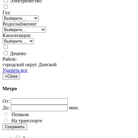
Электричество
Газ:
Водоснабжение:
Канализация:
Дешево
Район:
городской округ Донской
Удалить все
×
Close
Метро
От:
До:
мин.
Пешком
На транспорте
Сохранить