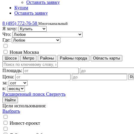
Оставить заявку
Купим
Оставить заявку
8 (495) 772-76-58
Многоканальный
Я хочу:
Что:
Где:
Новая Москва
Шоссе
Метро
Районы
Районы города
Область карты
Площадь:
Цена:
за:
в:
Расширенный поиск
Свернуть
Найти
Цели использования
:
Выбрать
Инвест-проект