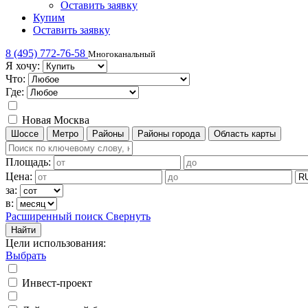
Оставить заявку
Купим
Оставить заявку
8 (495) 772-76-58
Многоканальный
Я хочу:
Что:
Где:
Новая Москва
Шоссе
Метро
Районы
Районы города
Область карты
Площадь:
Цена:
за:
в:
Расширенный поиск
Свернуть
Найти
Цели использования
:
Выбрать
Инвест-проект