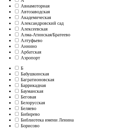
А
Авиамоторная
Автозаводская
Академическая
Александровский сад
Алексеевская
Алма-Атинская/Братеево
Алтуфьево
Аннино
Арбатская
Аэропорт
Б
Бабушкинская
Багратионовская
Баррикадная
Бауманская
Беговая
Белорусская
Беляево
Бибирево
Библиотека имени Ленина
Борисово