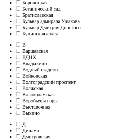
Боровицкая
Ботанический сад
Братиславская
Бульвар адмирала Ушакова
Бульвар Дмитрия Донского
Бунинская аллея
В
Варшавская
ВДНХ
Владыкино
Водный стадион
Войковская
Волгоградский проспект
Волжская
Волоколамская
Воробьевы горы
Выставочная
Выхино
Д
Динамо
Дмитровская