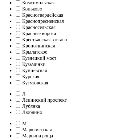
Комсомольская
Коньково
Красногвардейская
Краснопресненская
Красносельская
Красные ворота
Крестьянская застава
Кропоткинская
Крылатское
Кузнецкий мост
Кузьминки
Кунцевская
Курская
Кутузовская
Л
Ленинский проспект
Лубянка
Люблино
М
Марксистская
Марьина роща