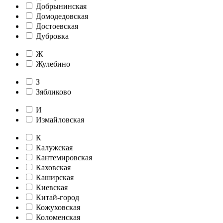
Добрынинская
Домодедовская
Достоевская
Дубровка
Ж
Жулебино
З
Зябликово
И
Измайловская
К
Калужская
Кантемировская
Каховская
Каширская
Киевская
Китай-город
Кожуховская
Коломенская