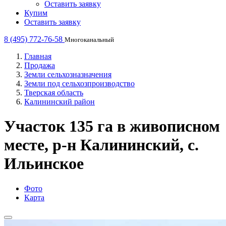
Оставить заявку
Купим
Оставить заявку
8 (495) 772-76-58
Многоканальный
Главная
Продажа
Земли сельхозназначения
Земли под сельхозпроизводство
Тверская область
Калининский район
Участок 135 га в живописном
месте, р-н Калининский, с.
Ильинское
Фото
Карта