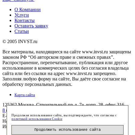
О Компании
Услуги
Контакты
Оставить заявку
Статьи
© 2005 INVST.ru
Все материалы, находящиеся на сайте www.invst.ru защищены
законом РФ “Об авторском праве и смежных правах”.
Распространение, перепечатывание, публикация или другое
использование в коммерческих целях без согласия владельца
сайта или без ссылки на адрес www.invst.ru запрещено.
Заполняя любую форму на сайте, Вы даёте свое согласие на
обработку персональных данных.
Карта сайта
125362
Москва
,
Строительный пр-д, 7а, корп. 28, офис 316
8 (495) 772-7658
(многоканальный)
E-mail:
info@invst.ru
Продолжая использование сайта, вы подтверждаете, что согласны с
политикой использования Cookie
Наш
facebook
Инвест-Недвижимость
Продолжить использование сайта