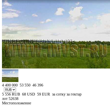
4 400 000
53 550
46 396
5 556
RUB
68
USD
59
EUR
за сотку
за гектар
лот 52638
Местоположение