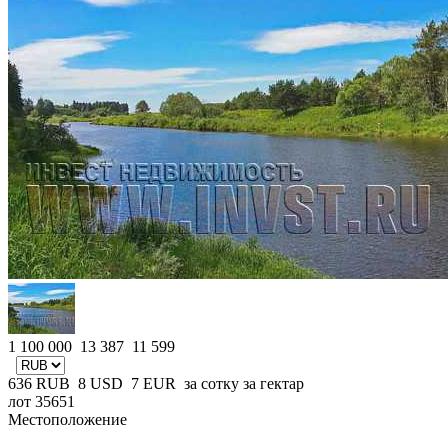
1 100 000
13 387
11 599
636
RUB
8
USD
7
EUR
за сотку
за гектар
лот 35651
Местоположение