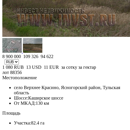
8 900 000
109 326
94 622
1 080
RUB
13
USD
11
EUR
за сотку
за гектар
лот 88356
Местоположение
село Верхнее Красино, Ясногорский район, Тульская
область
Шоссе:
Каширское шоссе
От МКАД:
130 км
Площадь
Участка:
82.4 га