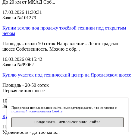
До 20 км от МКАД Соб...
17.03.2026 11:30:31
Заявка №101279
Купим землю под продажу тяжёлой техники под открытым
небом
Площадь - около 50 соток Направление - Ленинградское
шоссе Собственность. Можно с обр...
16.03.2026 09:15:42
Заявка №99062
Куплю участок под технический центр на Ярославском шоссе
Площадь - 20-50 соток
Первая линия шоссе
10.03.2026 13:25:14
Заявка №101250
Продолжая использование сайта, вы подтверждаете, что согласны с
политикой использования Cookie
Куплю 2 га сельхозземли на западе МО
Продолжить использование сайта
Площадь - 2 га Направление - Можайское, Минское шоссе
Удаленность - до 100 км Б...