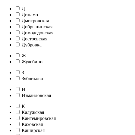
Д
Динамо
Дмитровская
Добрынинская
Домодедовская
Достоевская
Дубровка
Ж
Жулебино
З
Зябликово
И
Измайловская
К
Калужская
Кантемировская
Каховская
Каширская