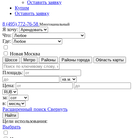
Оставить заявку
Купим
Оставить заявку
8 (495) 772-76-58
Многоканальный
Я хочу:
Что:
Где:
Новая Москва
Шоссе
Метро
Районы
Районы города
Область карты
Площадь:
Цена:
за:
в:
Расширенный поиск
Свернуть
Найти
Цели использования
:
Выбрать