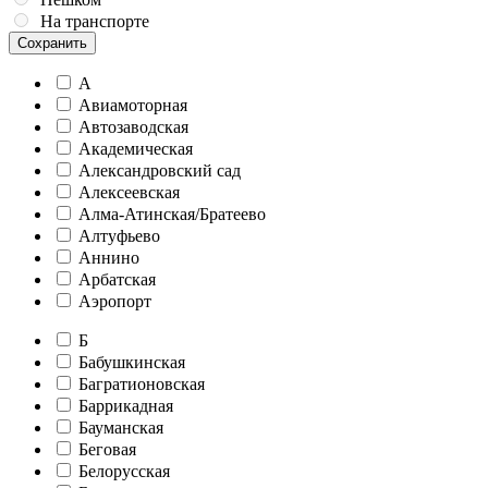
На транспорте
Сохранить
А
Авиамоторная
Автозаводская
Академическая
Александровский сад
Алексеевская
Алма-Атинская/Братеево
Алтуфьево
Аннино
Арбатская
Аэропорт
Б
Бабушкинская
Багратионовская
Баррикадная
Бауманская
Беговая
Белорусская