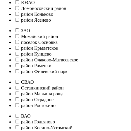
ЮЗАО
Ломоносовский район
район Коньково
район Ясенево
ЗАО
Можайский район
поселок Сосновка
район Крылатское
район Кунцево
район Очаково-Матвеевское
район Раменки
район Филевский парк
СВАО
Останкинский район
район Марьина роща
район Отрадное
район Ростокино
ВАО
район Гольяново
район Косино-Ухтомский