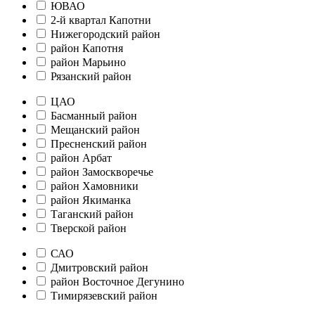
ЮВАО
2-й квартал Капотни
Нижегородский район
район Капотня
район Марьино
Рязанский район
ЦАО
Басманный район
Мещанский район
Пресненский район
район Арбат
район Замоскворечье
район Хамовники
район Якиманка
Таганский район
Тверской район
САО
Дмитровский район
район Восточное Дегунино
Тимирязевский район