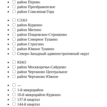
район Перово
район Преображенское
район Соколиная Гора
СЗАО
район Куркино
район Митино
район Покровское-Стрешнево
район Северное Тушино
район Строгино
район Южное Тушино
Северо-Западный административный округ
ЮАО
район Москворечье-Сабурово
район Чертаново Центральное
район Чертаново Южное
---
1-й микрорайон
10-й микрорайон Куркино
137-й квартал
144-й квартал