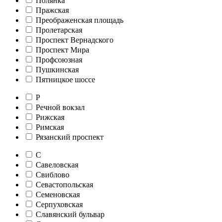
Полянка
Пражская
Преображенская площадь
Пролетарская
Проспект Вернадского
Проспект Мира
Профсоюзная
Пушкинская
Пятницкое шоссе
Р
Речной вокзал
Рижская
Римская
Рязанский проспект
С
Савеловская
Свиблово
Севастопольская
Семеновская
Серпуховская
Славянский бульвар