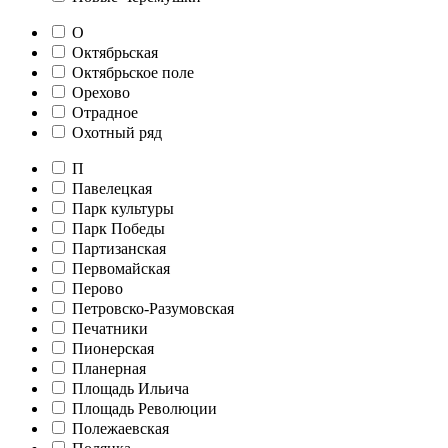
О
Октябрьская
Октябрьское поле
Орехово
Отрадное
Охотный ряд
П
Павелецкая
Парк культуры
Парк Победы
Партизанская
Первомайская
Перово
Петровско-Разумовская
Печатники
Пионерская
Планерная
Площадь Ильича
Площадь Революции
Полежаевская