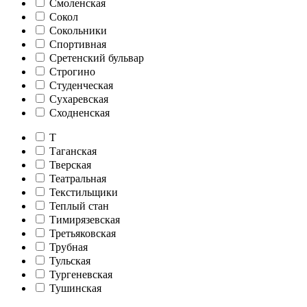
Смоленская
Сокол
Сокольники
Спортивная
Сретенский бульвар
Строгино
Студенческая
Сухаревская
Сходненская
Т
Таганская
Тверская
Театральная
Текстильщики
Теплый стан
Тимирязевская
Третьяковская
Трубная
Тульская
Тургеневская
Тушинская