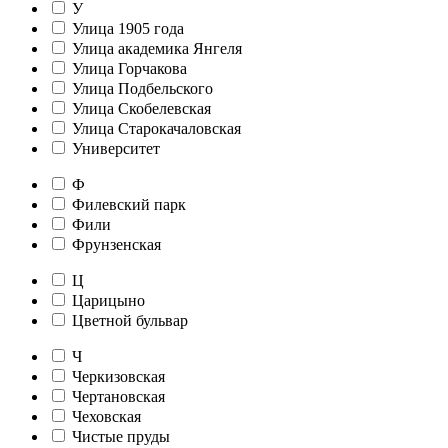
У
Улица 1905 года
Улица академика Янгеля
Улица Горчакова
Улица Подбельского
Улица Скобелевская
Улица Старокачаловская
Университет
Ф
Филевский парк
Фили
Фрунзенская
Ц
Царицыно
Цветной бульвар
Ч
Черкизовская
Чертановская
Чеховская
Чистые пруды