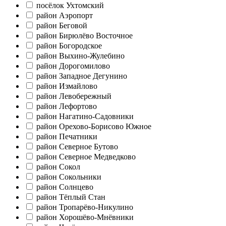
посёлок Ухтомский
район Аэропорт
район Беговой
район Бирюлёво Восточное
район Богородское
район Выхино-Жулебино
район Дорогомилово
район Западное Дегунино
район Измайлово
район Левобережный
район Лефортово
район Нагатино-Садовники
район Орехово-Борисово Южное
район Печатники
район Северное Бутово
район Северное Медведково
район Сокол
район Сокольники
район Солнцево
район Тёплый Стан
район Тропарёво-Никулино
район Хорошёво-Мнёвники