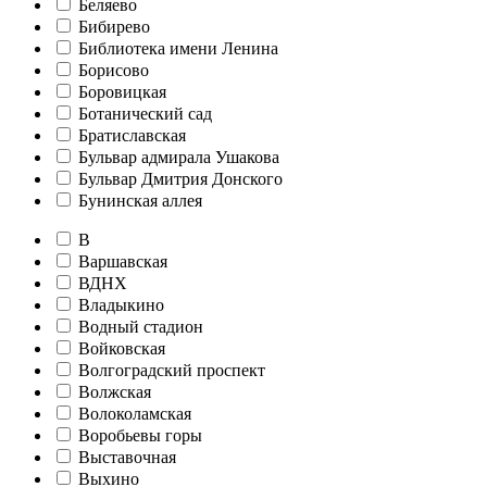
Беляево
Бибирево
Библиотека имени Ленина
Борисово
Боровицкая
Ботанический сад
Братиславская
Бульвар адмирала Ушакова
Бульвар Дмитрия Донского
Бунинская аллея
В
Варшавская
ВДНХ
Владыкино
Водный стадион
Войковская
Волгоградский проспект
Волжская
Волоколамская
Воробьевы горы
Выставочная
Выхино