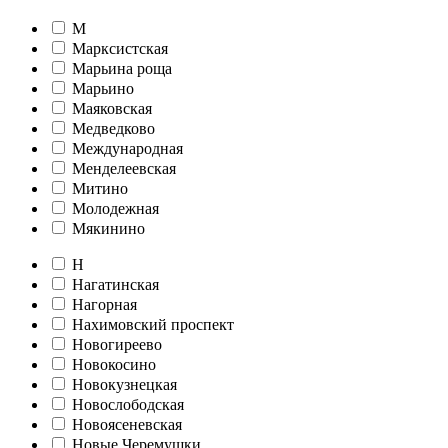
М
Марксистская
Марьина роща
Марьино
Маяковская
Медведково
Международная
Менделеевская
Митино
Молодежная
Мякинино
Н
Нагатинская
Нагорная
Нахимовский проспект
Новогиреево
Новокосино
Новокузнецкая
Новослободская
Новоясеневская
Новые Черемушки