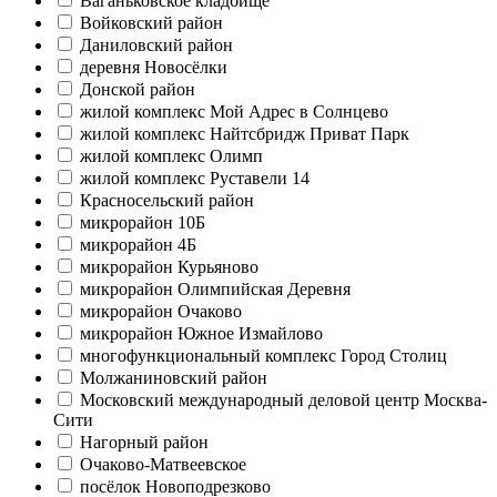
Ваганьковское кладбище
Войковский район
Даниловский район
деревня Новосёлки
Донской район
жилой комплекс Мой Адрес в Солнцево
жилой комплекс Найтсбридж Приват Парк
жилой комплекс Олимп
жилой комплекс Руставели 14
Красносельский район
микрорайон 10Б
микрорайон 4Б
микрорайон Курьяново
микрорайон Олимпийская Деревня
микрорайон Очаково
микрорайон Южное Измайлово
многофункциональный комплекс Город Столиц
Молжаниновский район
Московский международный деловой центр Москва-
Сити
Нагорный район
Очаково-Матвеевское
посёлок Новоподрезково