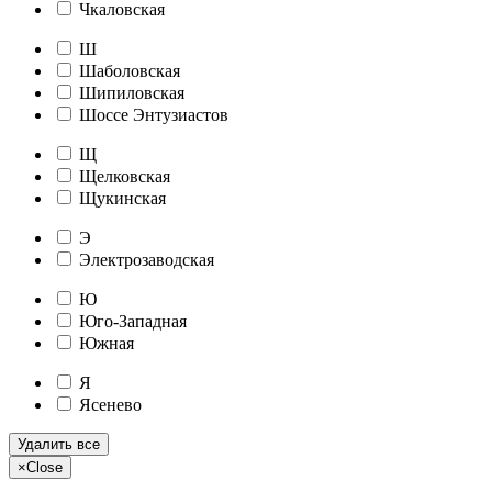
Чкаловская
Ш
Шаболовская
Шипиловская
Шоссе Энтузиастов
Щ
Щелковская
Щукинская
Э
Электрозаводская
Ю
Юго-Западная
Южная
Я
Ясенево
Удалить все
×
Close