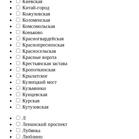
Киевская
Китай-город
Кожуховская
Коломенская
Комсомольская
Коньково
Красногвардейская
Краснопресненская
Красносельская
Красные ворота
Крестьянская застава
Кропоткинская
Крылатское
Кузнецкий мост
Кузьминки
Кунцевская
Курская
Кутузовская
Л
Ленинский проспект
Лубянка
Люблино