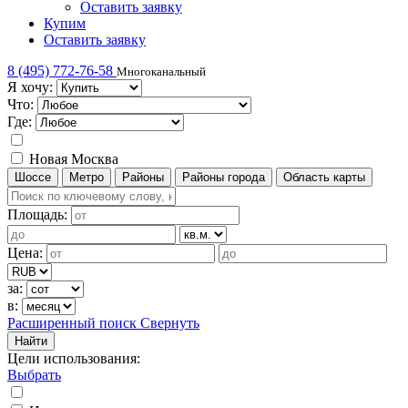
Оставить заявку
Купим
Оставить заявку
8 (495) 772-76-58
Многоканальный
Я хочу:
Что:
Где:
Новая Москва
Шоссе
Метро
Районы
Районы города
Область карты
Площадь:
Цена:
за:
в:
Расширенный поиск
Свернуть
Найти
Цели использования
:
Выбрать