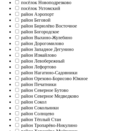
посёлок Новоподрезково
посёлок Ухтомский
район Аэропорт
район Беговой
район Бирюлёво Восточное
район Богородское
район Выхино-Жулебино
район Дорогомилово
район Западное Дегунино
район Измайлово
район Левобережный
район Лефортово
район Нагатино-Садовники
район Орехово-Борисово Южное
район Печатники
район Северное Бутово
район Северное Медведково
район Сокол
район Сокольники
район Солнцево
район Тёплый Стан
район Тропарёво-Никулино