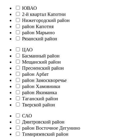
ЮВАО
2-й квартал Капотни
Нижегородский район
район Капотня
район Марьино
Рязанский район
ЦАО
Басманный район
Мещанский район
Пресненский район
район Арбат
район Замоскворечье
район Хамовники
район Якиманка
Таганский район
Тверской район
САО
Дмитровский район
район Восточное Дегунино
Тимирязевский район