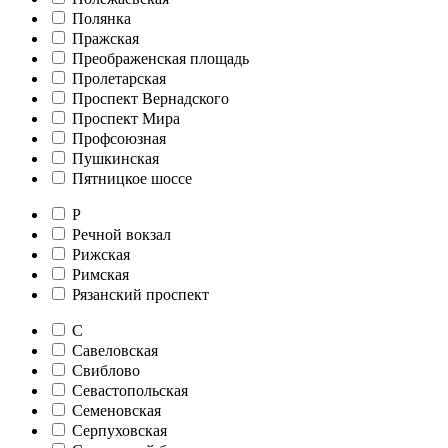
Полянка
Пражская
Преображенская площадь
Пролетарская
Проспект Вернадского
Проспект Мира
Профсоюзная
Пушкинская
Пятницкое шоссе
Р
Речной вокзал
Рижская
Римская
Рязанский проспект
С
Савеловская
Свиблово
Севастопольская
Семеновская
Серпуховская