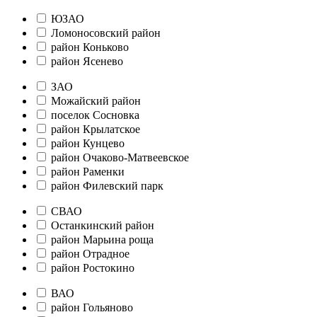
ЮЗАО
Ломоносовский район
район Коньково
район Ясенево
ЗАО
Можайский район
поселок Сосновка
район Крылатское
район Кунцево
район Очаково-Матвеевское
район Раменки
район Филевский парк
СВАО
Останкинский район
район Марьина роща
район Отрадное
район Ростокино
ВАО
район Гольяново