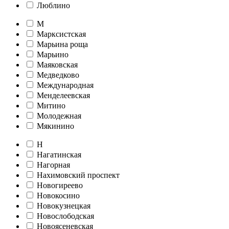
Люблино
М
Марксистская
Марьина роща
Марьино
Маяковская
Медведково
Международная
Менделеевская
Митино
Молодежная
Мякинино
Н
Нагатинская
Нагорная
Нахимовский проспект
Новогиреево
Новокосино
Новокузнецкая
Новослободская
Новоясеневская