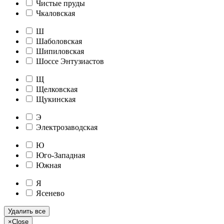
Чистые пруды
Чкаловская
Ш
Шаболовская
Шипиловская
Шоссе Энтузиастов
Щ
Щелковская
Щукинская
Э
Электрозаводская
Ю
Юго-Западная
Южная
Я
Ясенево
Удалить все
×
Close