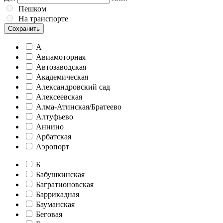
Пешком
На транспорте
Сохранить
А
Авиамоторная
Автозаводская
Академическая
Александровский сад
Алексеевская
Алма-Атинская/Братеево
Алтуфьево
Аннино
Арбатская
Аэропорт
Б
Бабушкинская
Багратионовская
Баррикадная
Бауманская
Беговая