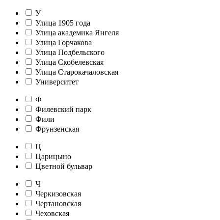
У
Улица 1905 года
Улица академика Янгеля
Улица Горчакова
Улица Подбельского
Улица Скобелевская
Улица Старокачаловская
Университет
Ф
Филевский парк
Фили
Фрунзенская
Ц
Царицыно
Цветной бульвар
Ч
Черкизовская
Чертановская
Чеховская