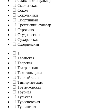
Славянский бульвар
Смоленская
Сокол
Сокольники
Спортивная
Сретенский бульвар
Строгино
Студенческая
Сухаревская
Сходненская
Т
Таганская
Тверская
Театральная
Текстильщики
Теплый стан
Тимирязевская
Третьяковская
Трубная
Тульская
Тургеневская
Тушинская