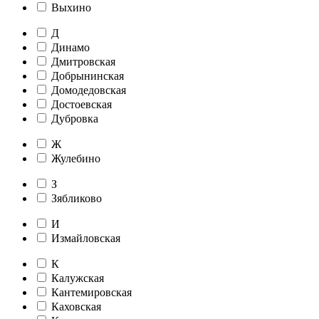
Выхино
Д
Динамо
Дмитровская
Добрынинская
Домодедовская
Достоевская
Дубровка
Ж
Жулебино
З
Зябликово
И
Измайловская
К
Калужская
Кантемировская
Каховская