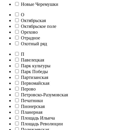
Новые Черемушки
О
Октябрьская
Октябрьское поле
Орехово
Отрадное
Охотный ряд
П
Павелецкая
Парк культуры
Парк Победы
Партизанская
Первомайская
Перово
Петровско-Разумовская
Печатники
Пионерская
Планерная
Площадь Ильича
Площадь Революции
Полежаевская