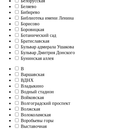
Белорусская
Беляево
Бибирево
Библиотека имени Ленина
Борисово
Боровицкая
Ботанический сад
Братиславская
Бульвар адмирала Ушакова
Бульвар Дмитрия Донского
Бунинская аллея
В
Варшавская
ВДНХ
Владыкино
Водный стадион
Войковская
Волгоградский проспект
Волжская
Волоколамская
Воробьевы горы
Выставочная