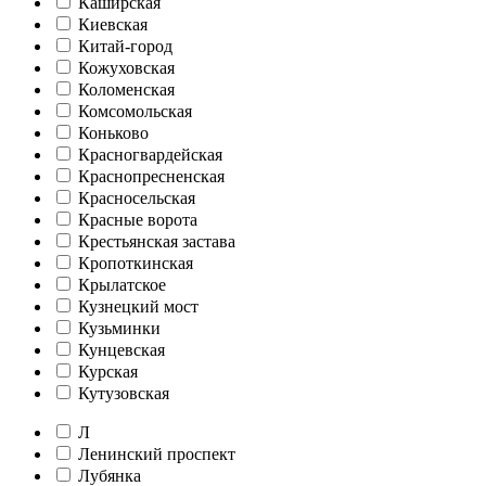
Каширская
Киевская
Китай-город
Кожуховская
Коломенская
Комсомольская
Коньково
Красногвардейская
Краснопресненская
Красносельская
Красные ворота
Крестьянская застава
Кропоткинская
Крылатское
Кузнецкий мост
Кузьминки
Кунцевская
Курская
Кутузовская
Л
Ленинский проспект
Лубянка