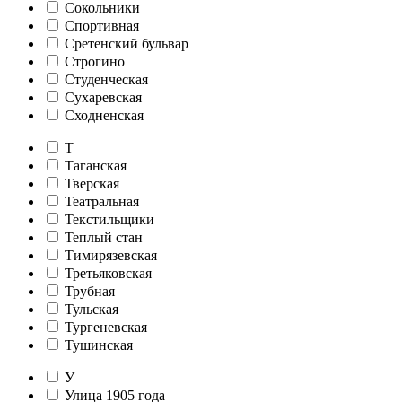
Сокольники
Спортивная
Сретенский бульвар
Строгино
Студенческая
Сухаревская
Сходненская
Т
Таганская
Тверская
Театральная
Текстильщики
Теплый стан
Тимирязевская
Третьяковская
Трубная
Тульская
Тургеневская
Тушинская
У
Улица 1905 года