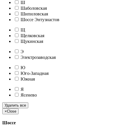
Ш
Шаболовская
Шипиловская
Шоссе Энтузиастов
Щ
Щелковская
Щукинская
Э
Электрозаводская
Ю
Юго-Западная
Южная
Я
Ясенево
Удалить все
×
Close
Шоссе