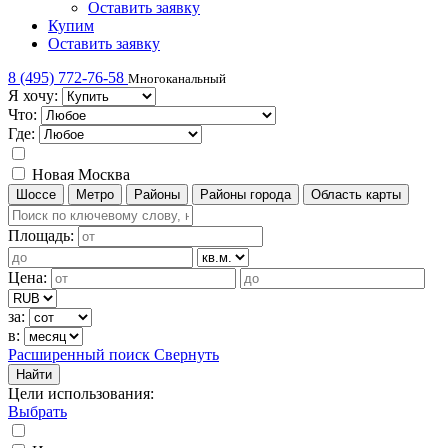
Оставить заявку
Купим
Оставить заявку
8 (495) 772-76-58
Многоканальный
Я хочу:
Что:
Где:
Новая Москва
Шоссе
Метро
Районы
Районы города
Область карты
Площадь:
Цена:
за:
в:
Расширенный поиск
Свернуть
Найти
Цели использования
:
Выбрать