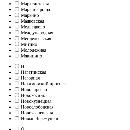
Марксистская
Марьина роща
Марьино
Маяковская
Медведково
Международная
Менделеевская
Митино
Молодежная
Мякинино
Н
Нагатинская
Нагорная
Нахимовский проспект
Новогиреево
Новокосино
Новокузнецкая
Новослободская
Новоясеневская
Новые Черемушки
О