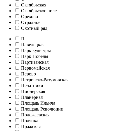
Октябрьская
Октябрьское поле
Орехово
Отрадное
Охотный ряд
П
Павелецкая
Парк культуры
Парк Победы
Партизанская
Первомайская
Перово
Петровско-Разумовская
Печатники
Пионерская
Планерная
Площадь Ильича
Площадь Революции
Полежаевская
Полянка
Пражская