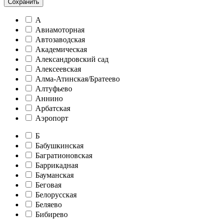
Сохранить
А
Авиамоторная
Автозаводская
Академическая
Александровский сад
Алексеевская
Алма-Атинская/Братеево
Алтуфьево
Аннино
Арбатская
Аэропорт
Б
Бабушкинская
Багратионовская
Баррикадная
Бауманская
Беговая
Белорусская
Беляево
Бибирево