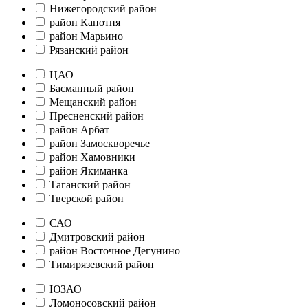
Нижегородский район
район Капотня
район Марьино
Рязанский район
ЦАО
Басманный район
Мещанский район
Пресненский район
район Арбат
район Замоскворечье
район Хамовники
район Якиманка
Таганский район
Тверской район
САО
Дмитровский район
район Восточное Дегунино
Тимирязевский район
ЮЗАО
Ломоносовский район