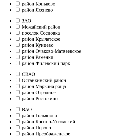
район Коньково
район Ясенево
ЗАО
Можайский район
поселок Сосновка
район Крылатское
район Кунцево
район Очаково-Матвеевское
район Раменки
район Филевский парк
СВАО
Останкинский район
район Марьина роща
район Отрадное
район Ростокино
ВАО
район Гольяново
район Косино-Ухтомский
район Перово
район Преображенское