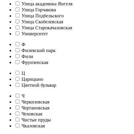
Улица академика Янгеля
Улица Горчакова
Улица Подбельского
Улица Скобелевская
Улица Старокачаловская
Университет
Ф
Филевский парк
Фили
Фрунзенская
Ц
Царицыно
Цветной бульвар
Ч
Черкизовская
Чертановская
Чеховская
Чистые пруды
Чкаловская