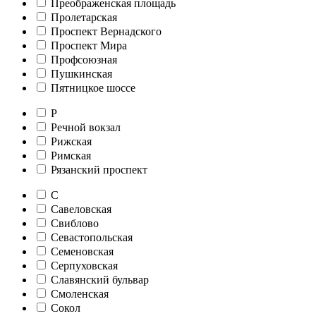
Преображенская площадь
Пролетарская
Проспект Вернадского
Проспект Мира
Профсоюзная
Пушкинская
Пятницкое шоссе
Р
Речной вокзал
Рижская
Римская
Рязанский проспект
С
Савеловская
Свиблово
Севастопольская
Семеновская
Серпуховская
Славянский бульвар
Смоленская
Сокол