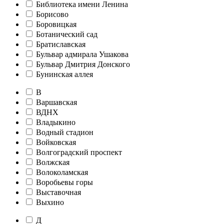
Библиотека имени Ленина
Борисово
Боровицкая
Ботанический сад
Братиславская
Бульвар адмирала Ушакова
Бульвар Дмитрия Донского
Бунинская аллея
В
Варшавская
ВДНХ
Владыкино
Водный стадион
Войковская
Волгоградский проспект
Волжская
Волоколамская
Воробьевы горы
Выставочная
Выхино
Д