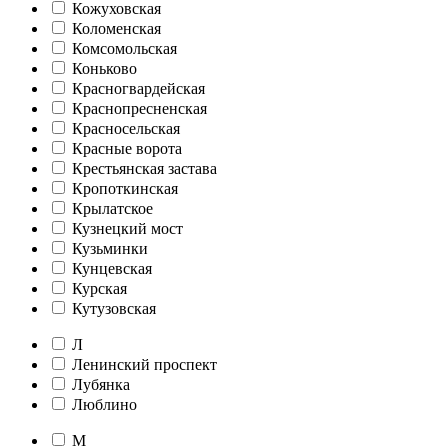
Кожуховская
Коломенская
Комсомольская
Коньково
Красногвардейская
Краснопресненская
Красносельская
Красные ворота
Крестьянская застава
Кропоткинская
Крылатское
Кузнецкий мост
Кузьминки
Кунцевская
Курская
Кутузовская
Л
Ленинский проспект
Лубянка
Люблино
М