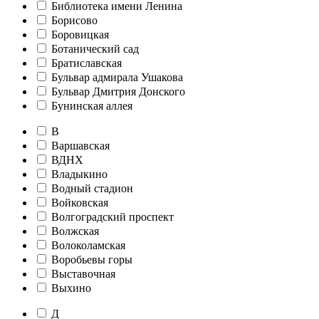
Библиотека имени Ленина
Борисово
Боровицкая
Ботанический сад
Братиславская
Бульвар адмирала Ушакова
Бульвар Дмитрия Донского
Бунинская аллея
В
Варшавская
ВДНХ
Владыкино
Водный стадион
Войковская
Волгоградский проспект
Волжская
Волоколамская
Воробьевы горы
Выставочная
Выхино
Д