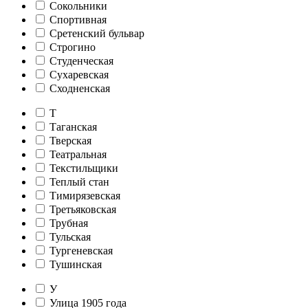
Сокольники
Спортивная
Сретенский бульвар
Строгино
Студенческая
Сухаревская
Сходненская
Т
Таганская
Тверская
Театральная
Текстильщики
Теплый стан
Тимирязевская
Третьяковская
Трубная
Тульская
Тургеневская
Тушинская
У
Улица 1905 года