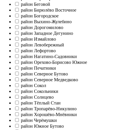
район Беговой
район Бирюлёво Восточное
район Богородское
район Выхино-Жулебино
район Дорогомилово
район Западное Дегунино
район Измайлово
район Левобережный
район Лефортово
район Нагатино-Садовники
район Орехово-Борисово Южное
район Печатники
район Северное Бутово
район Северное Медведково
район Сокол
район Сокольники
район Солнцево
район Тёплый Стан
район Тропарёво-Никулино
район Хорошёво-Мнёвники
район Черёмушки
район Южное Бутово