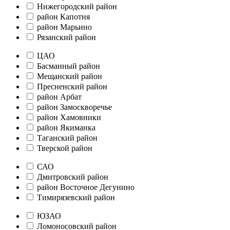
Нижегородский район
район Капотня
район Марьино
Рязанский район
ЦАО
Басманный район
Мещанский район
Пресненский район
район Арбат
район Замоскворечье
район Хамовники
район Якиманка
Таганский район
Тверской район
САО
Дмитровский район
район Восточное Дегунино
Тимирязевский район
ЮЗАО
Ломоносовский район