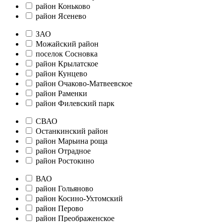
район Коньково
район Ясенево
ЗАО
Можайский район
поселок Сосновка
район Крылатское
район Кунцево
район Очаково-Матвеевское
район Раменки
район Филевский парк
СВАО
Останкинский район
район Марьина роща
район Отрадное
район Ростокино
ВАО
район Гольяново
район Косино-Ухтомский
район Перово
район Преображенское