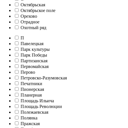
Октябрьская
Октябрьское поле
Орехово
Отрадное
Охотный ряд
П
Павелецкая
Парк культуры
Парк Победы
Партизанская
Первомайская
Перово
Петровско-Разумовская
Печатники
Пионерская
Планерная
Площадь Ильича
Площадь Революции
Полежаевская
Полянка
Пражская