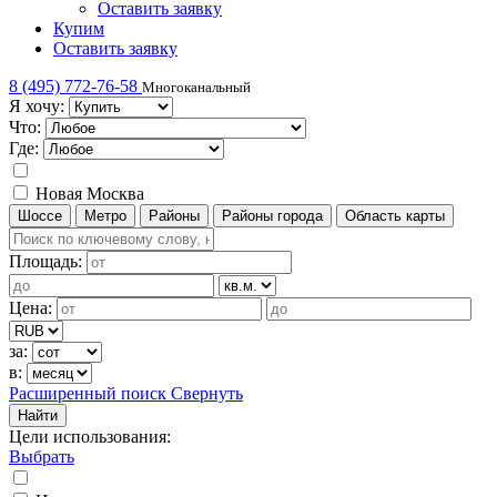
Оставить заявку
Купим
Оставить заявку
8 (495) 772-76-58
Многоканальный
Я хочу:
Что:
Где:
Новая Москва
Шоссе
Метро
Районы
Районы города
Область карты
Площадь:
Цена:
за:
в:
Расширенный поиск
Свернуть
Найти
Цели использования
:
Выбрать