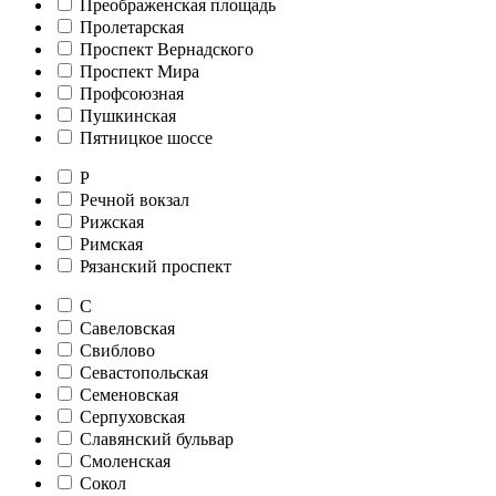
Преображенская площадь
Пролетарская
Проспект Вернадского
Проспект Мира
Профсоюзная
Пушкинская
Пятницкое шоссе
Р
Речной вокзал
Рижская
Римская
Рязанский проспект
С
Савеловская
Свиблово
Севастопольская
Семеновская
Серпуховская
Славянский бульвар
Смоленская
Сокол