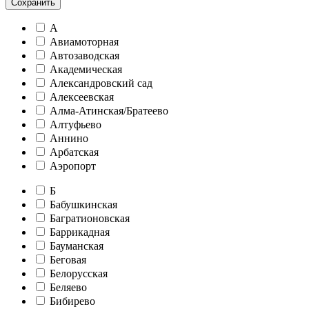
Сохранить
А
Авиамоторная
Автозаводская
Академическая
Александровский сад
Алексеевская
Алма-Атинская/Братеево
Алтуфьево
Аннино
Арбатская
Аэропорт
Б
Бабушкинская
Багратионовская
Баррикадная
Бауманская
Беговая
Белорусская
Беляево
Бибирево