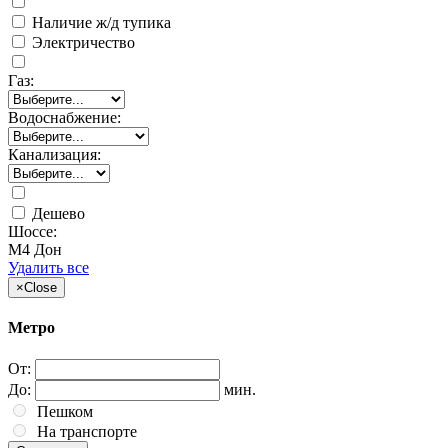
Наличие ж/д тупика
Электричество
Газ:
Водоснабжение:
Канализация:
Дешево
Шоссе:
М4 Дон
Удалить все
×
Close
Метро
От:
До:
мин.
Пешком
На транспорте