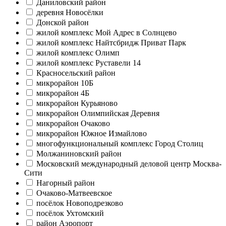
Даниловский район
деревня Новосёлки
Донской район
жилой комплекс Мой Адрес в Солнцево
жилой комплекс Найтсбридж Приват Парк
жилой комплекс Олимп
жилой комплекс Руставели 14
Красносельский район
микрорайон 10Б
микрорайон 4Б
микрорайон Курьяново
микрорайон Олимпийская Деревня
микрорайон Очаково
микрорайон Южное Измайлово
многофункциональный комплекс Город Столиц
Молжаниновский район
Московский международный деловой центр Москва-
Сити
Нагорный район
Очаково-Матвеевское
посёлок Новоподрезково
посёлок Ухтомский
район Аэропорт