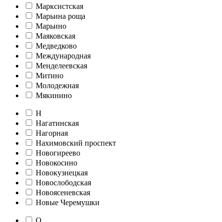
Марксистская
Марьина роща
Марьино
Маяковская
Медведково
Международная
Менделеевская
Митино
Молодежная
Мякинино
Н
Нагатинская
Нагорная
Нахимовский проспект
Новогиреево
Новокосино
Новокузнецкая
Новослободская
Новоясеневская
Новые Черемушки
О