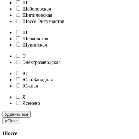
Ш
Шаболовская
Шипиловская
Шоссе Энтузиастов
Щ
Щелковская
Щукинская
Э
Электрозаводская
Ю
Юго-Западная
Южная
Я
Ясенево
Удалить все
×
Close
Шоссе