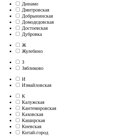
Динамо
Дмитровская
Добрынинская
Домодедовская
Достоевская
Дубровка
Ж
Жулебино
З
Зябликово
И
Измайловская
К
Калужская
Кантемировская
Каховская
Каширская
Киевская
Китай-город