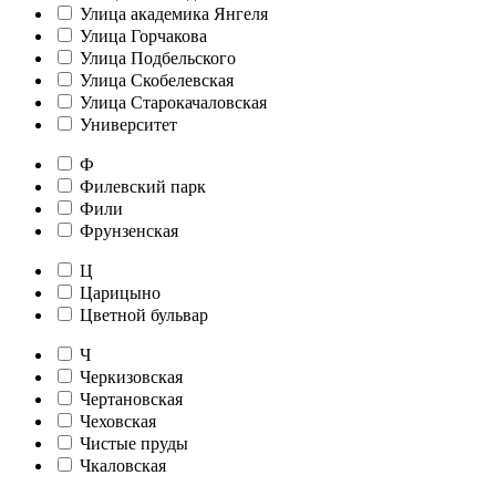
Улица академика Янгеля
Улица Горчакова
Улица Подбельского
Улица Скобелевская
Улица Старокачаловская
Университет
Ф
Филевский парк
Фили
Фрунзенская
Ц
Царицыно
Цветной бульвар
Ч
Черкизовская
Чертановская
Чеховская
Чистые пруды
Чкаловская