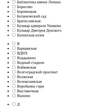
Библиотека имени Ленина
Борисово
Боровицкая
Ботанический сад
Братиславская
Бульвар адмирала Ушакова
Бульвар Дмитрия Донского
Бунинская аллея
В
Варшавская
ВДНХ
Владыкино
Водный стадион
Войковская
Волгоградский проспект
Волжская
Волоколамская
Воробьевы горы
Выставочная
Выхино
Д