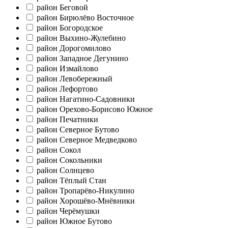
район Беговой
район Бирюлёво Восточное
район Богородское
район Выхино-Жулебино
район Дорогомилово
район Западное Дегунино
район Измайлово
район Левобережный
район Лефортово
район Нагатино-Садовники
район Орехово-Борисово Южное
район Печатники
район Северное Бутово
район Северное Медведково
район Сокол
район Сокольники
район Солнцево
район Тёплый Стан
район Тропарёво-Никулино
район Хорошёво-Мнёвники
район Черёмушки
район Южное Бутово