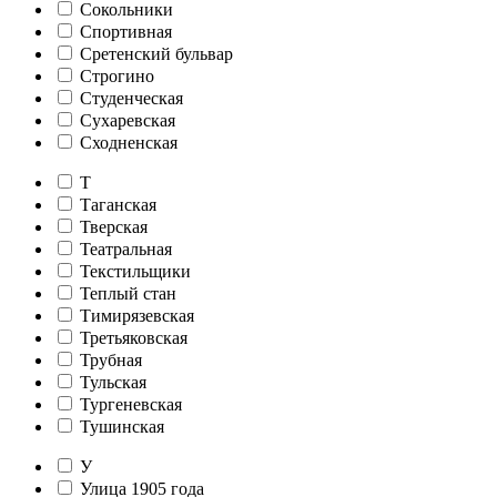
Сокольники
Спортивная
Сретенский бульвар
Строгино
Студенческая
Сухаревская
Сходненская
Т
Таганская
Тверская
Театральная
Текстильщики
Теплый стан
Тимирязевская
Третьяковская
Трубная
Тульская
Тургеневская
Тушинская
У
Улица 1905 года