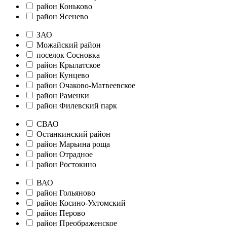
район Коньково
район Ясенево
ЗАО
Можайский район
поселок Сосновка
район Крылатское
район Кунцево
район Очаково-Матвеевское
район Раменки
район Филевский парк
СВАО
Останкинский район
район Марьина роща
район Отрадное
район Ростокино
ВАО
район Гольяново
район Косино-Ухтомский
район Перово
район Преображенское