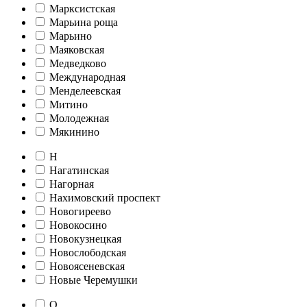
Марксистская
Марьина роща
Марьино
Маяковская
Медведково
Международная
Менделеевская
Митино
Молодежная
Мякинино
Н
Нагатинская
Нагорная
Нахимовский проспект
Новогиреево
Новокосино
Новокузнецкая
Новослободская
Новоясеневская
Новые Черемушки
О