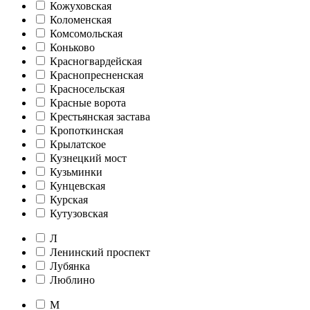
Кожуховская
Коломенская
Комсомольская
Коньково
Красногвардейская
Краснопресненская
Красносельская
Красные ворота
Крестьянская застава
Кропоткинская
Крылатское
Кузнецкий мост
Кузьминки
Кунцевская
Курская
Кутузовская
Л
Ленинский проспект
Лубянка
Люблино
М