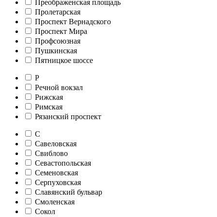
Преображенская площадь
Пролетарская
Проспект Вернадского
Проспект Мира
Профсоюзная
Пушкинская
Пятницкое шоссе
Р
Речной вокзал
Рижская
Римская
Рязанский проспект
С
Савеловская
Свиблово
Севастопольская
Семеновская
Серпуховская
Славянский бульвар
Смоленская
Сокол