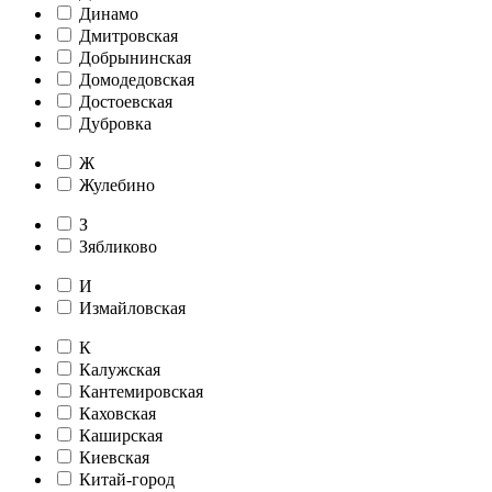
Динамо
Дмитровская
Добрынинская
Домодедовская
Достоевская
Дубровка
Ж
Жулебино
З
Зябликово
И
Измайловская
К
Калужская
Кантемировская
Каховская
Каширская
Киевская
Китай-город