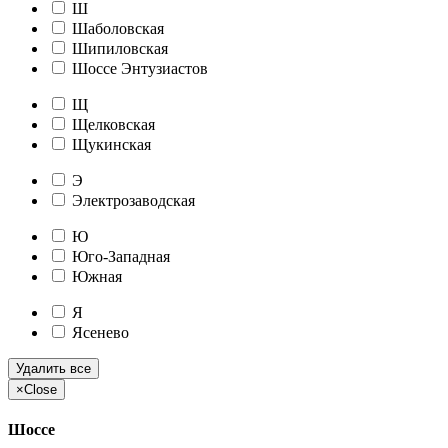
Ш
Шаболовская
Шипиловская
Шоссе Энтузиастов
Щ
Щелковская
Щукинская
Э
Электрозаводская
Ю
Юго-Западная
Южная
Я
Ясенево
Удалить все
×
Close
Шоссе