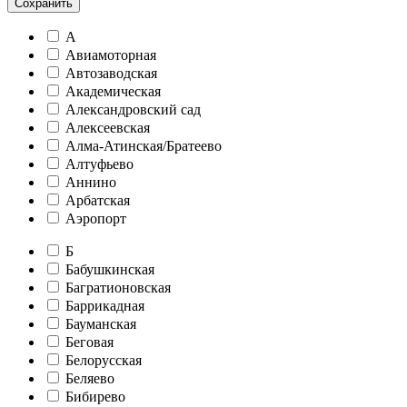
Сохранить
А
Авиамоторная
Автозаводская
Академическая
Александровский сад
Алексеевская
Алма-Атинская/Братеево
Алтуфьево
Аннино
Арбатская
Аэропорт
Б
Бабушкинская
Багратионовская
Баррикадная
Бауманская
Беговая
Белорусская
Беляево
Бибирево