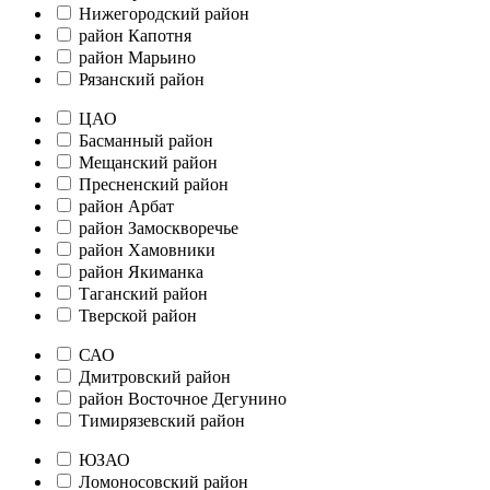
Нижегородский район
район Капотня
район Марьино
Рязанский район
ЦАО
Басманный район
Мещанский район
Пресненский район
район Арбат
район Замоскворечье
район Хамовники
район Якиманка
Таганский район
Тверской район
САО
Дмитровский район
район Восточное Дегунино
Тимирязевский район
ЮЗАО
Ломоносовский район