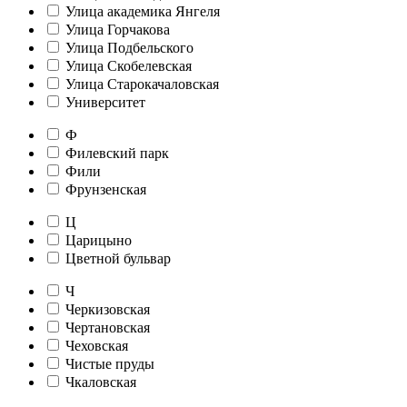
Улица академика Янгеля
Улица Горчакова
Улица Подбельского
Улица Скобелевская
Улица Старокачаловская
Университет
Ф
Филевский парк
Фили
Фрунзенская
Ц
Царицыно
Цветной бульвар
Ч
Черкизовская
Чертановская
Чеховская
Чистые пруды
Чкаловская