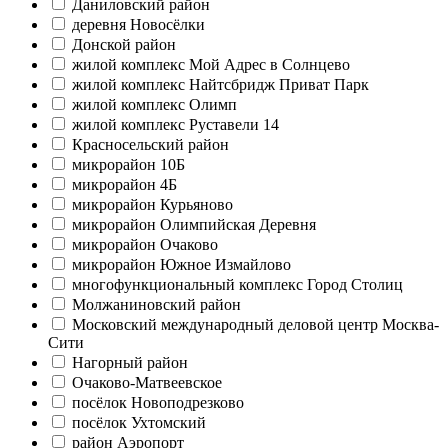
Даниловский район
деревня Новосёлки
Донской район
жилой комплекс Мой Адрес в Солнцево
жилой комплекс Найтсбридж Приват Парк
жилой комплекс Олимп
жилой комплекс Руставели 14
Красносельский район
микрорайон 10Б
микрорайон 4Б
микрорайон Курьяново
микрорайон Олимпийская Деревня
микрорайон Очаково
микрорайон Южное Измайлово
многофункциональный комплекс Город Столиц
Молжаниновский район
Московский международный деловой центр Москва-
Сити
Нагорный район
Очаково-Матвеевское
посёлок Новоподрезково
посёлок Ухтомский
район Аэропорт