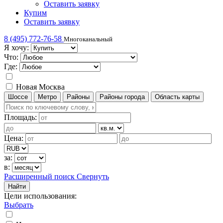
Оставить заявку
Купим
Оставить заявку
8 (495) 772-76-58
Многоканальный
Я хочу:
Что:
Где:
Новая Москва
Шоссе
Метро
Районы
Районы города
Область карты
Площадь:
Цена:
за:
в:
Расширенный поиск
Свернуть
Найти
Цели использования
:
Выбрать