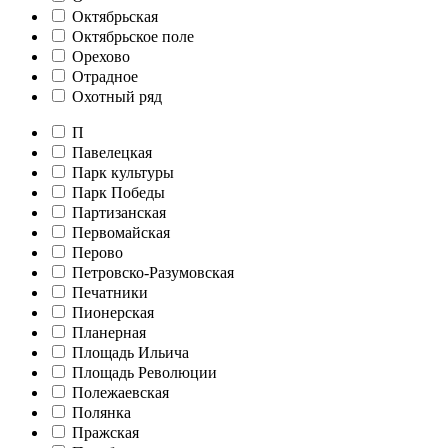
Октябрьская
Октябрьское поле
Орехово
Отрадное
Охотный ряд
П
Павелецкая
Парк культуры
Парк Победы
Партизанская
Первомайская
Перово
Петровско-Разумовская
Печатники
Пионерская
Планерная
Площадь Ильича
Площадь Революции
Полежаевская
Полянка
Пражская