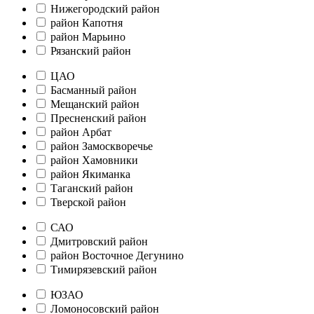
Нижегородский район
район Капотня
район Марьино
Рязанский район
ЦАО
Басманный район
Мещанский район
Пресненский район
район Арбат
район Замоскворечье
район Хамовники
район Якиманка
Таганский район
Тверской район
САО
Дмитровский район
район Восточное Дегунино
Тимирязевский район
ЮЗАО
Ломоносовский район