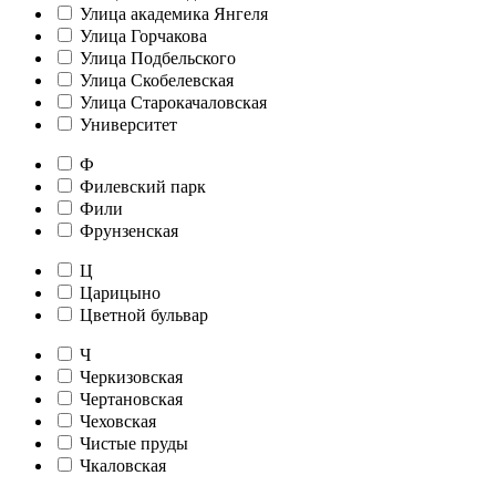
Улица академика Янгеля
Улица Горчакова
Улица Подбельского
Улица Скобелевская
Улица Старокачаловская
Университет
Ф
Филевский парк
Фили
Фрунзенская
Ц
Царицыно
Цветной бульвар
Ч
Черкизовская
Чертановская
Чеховская
Чистые пруды
Чкаловская