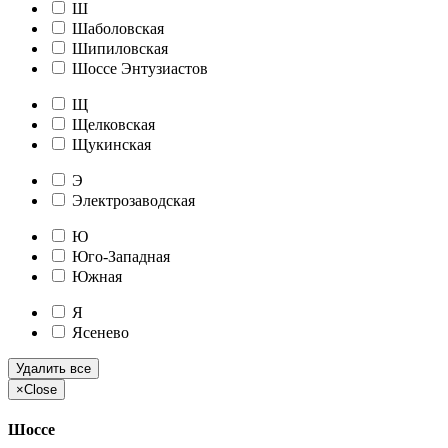
Ш
Шаболовская
Шипиловская
Шоссе Энтузиастов
Щ
Щелковская
Щукинская
Э
Электрозаводская
Ю
Юго-Западная
Южная
Я
Ясенево
Удалить все
×
Close
Шоссе