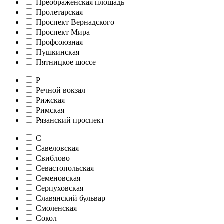
Преображенская площадь
Пролетарская
Проспект Вернадского
Проспект Мира
Профсоюзная
Пушкинская
Пятницкое шоссе
Р
Речной вокзал
Рижская
Римская
Рязанский проспект
С
Савеловская
Свиблово
Севастопольская
Семеновская
Серпуховская
Славянский бульвар
Смоленская
Сокол