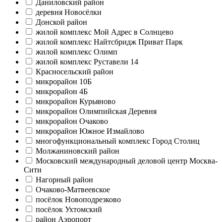
Даниловский район
деревня Новосёлки
Донской район
жилой комплекс Мой Адрес в Солнцево
жилой комплекс Найтсбридж Приват Парк
жилой комплекс Олимп
жилой комплекс Руставели 14
Красносельский район
микрорайон 10Б
микрорайон 4Б
микрорайон Курьяново
микрорайон Олимпийская Деревня
микрорайон Очаково
микрорайон Южное Измайлово
многофункциональный комплекс Город Столиц
Молжаниновский район
Московский международный деловой центр Москва-
Сити
Нагорный район
Очаково-Матвеевское
посёлок Новоподрезково
посёлок Ухтомский
район Аэропорт