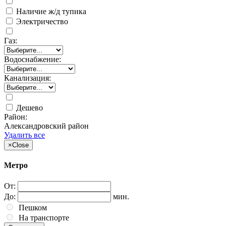
Наличие ж/д тупика
Электричество
Газ:
Водоснабжение:
Канализация:
Дешево
Район:
Александровский район
Удалить все
×
Close
Метро
От:
До:
мин.
Пешком
На транспорте