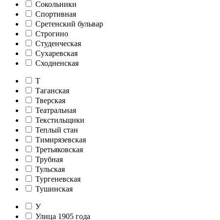
Сокольники
Спортивная
Сретенский бульвар
Строгино
Студенческая
Сухаревская
Сходненская
Т
Таганская
Тверская
Театральная
Текстильщики
Теплый стан
Тимирязевская
Третьяковская
Трубная
Тульская
Тургеневская
Тушинская
У
Улица 1905 года