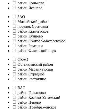
район Коньково
район Ясенево
ЗАО
Можайский район
поселок Сосновка
район Крылатское
район Кунцево
район Очаково-Матвеевское
район Раменки
район Филевский парк
СВАО
Останкинский район
район Марьина роща
район Отрадное
район Ростокино
ВАО
район Гольяново
район Косино-Ухтомский
район Перово
район Преображенское