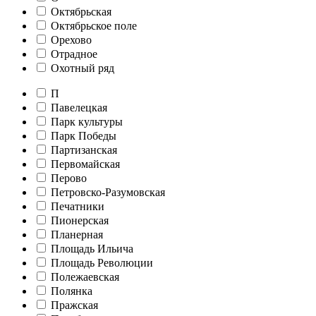
Октябрьская
Октябрьское поле
Орехово
Отрадное
Охотный ряд
П
Павелецкая
Парк культуры
Парк Победы
Партизанская
Первомайская
Перово
Петровско-Разумовская
Печатники
Пионерская
Планерная
Площадь Ильича
Площадь Революции
Полежаевская
Полянка
Пражская