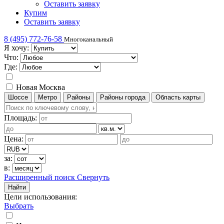
Оставить заявку
Купим
Оставить заявку
8 (495) 772-76-58
Многоканальный
Я хочу:
Что:
Где:
Новая Москва
Шоссе
Метро
Районы
Районы города
Область карты
Площадь:
Цена:
за:
в:
Расширенный поиск
Свернуть
Найти
Цели использования
:
Выбрать