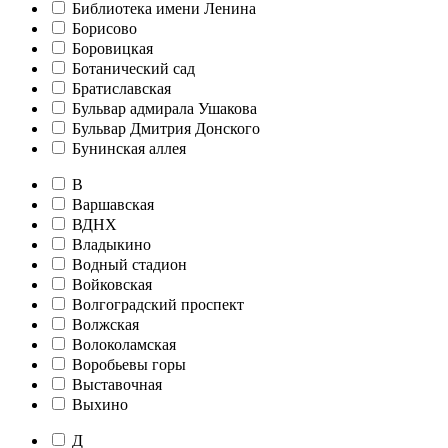
Библиотека имени Ленина
Борисово
Боровицкая
Ботанический сад
Братиславская
Бульвар адмирала Ушакова
Бульвар Дмитрия Донского
Бунинская аллея
В
Варшавская
ВДНХ
Владыкино
Водный стадион
Войковская
Волгоградский проспект
Волжская
Волоколамская
Воробьевы горы
Выставочная
Выхино
Д