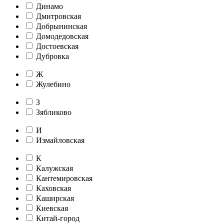
Динамо
Дмитровская
Добрынинская
Домодедовская
Достоевская
Дубровка
Ж
Жулебино
З
Зябликово
И
Измайловская
К
Калужская
Кантемировская
Каховская
Каширская
Киевская
Китай-город