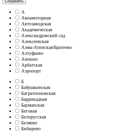
Сохранить
А
Авиамоторная
Автозаводская
Академическая
Александровский сад
Алексеевская
Алма-Атинская/Братеево
Алтуфьево
Аннино
Арбатская
Аэропорт
Б
Бабушкинская
Багратионовская
Баррикадная
Бауманская
Беговая
Белорусская
Беляево
Бибирево