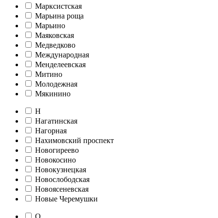
Марксистская
Марьина роща
Марьино
Маяковская
Медведково
Международная
Менделеевская
Митино
Молодежная
Мякинино
Н
Нагатинская
Нагорная
Нахимовский проспект
Новогиреево
Новокосино
Новокузнецкая
Новослободская
Новоясеневская
Новые Черемушки
О