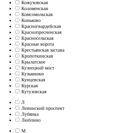
Кожуховская
Коломенская
Комсомольская
Коньково
Красногвардейская
Краснопресненская
Красносельская
Красные ворота
Крестьянская застава
Кропоткинская
Крылатское
Кузнецкий мост
Кузьминки
Кунцевская
Курская
Кутузовская
Л
Ленинский проспект
Лубянка
Люблино
М