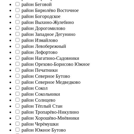
район Беговой
район Бирюлёво Восточное
район Богородское
район Выхино-Жулебино
район Дорогомилово
район Западное Дегунино
район Измайлово
район Левобережный
район Лефортово
район Нагатино-Садовники
район Орехово-Борисово Южное
район Печатники
район Северное Бутово
район Северное Медведково
район Сокол
район Сокольники
район Солнцево
район Тёплый Стан
район Тропарёво-Никулино
район Хорошёво-Мнёвники
район Черёмушки
район Южное Бутово