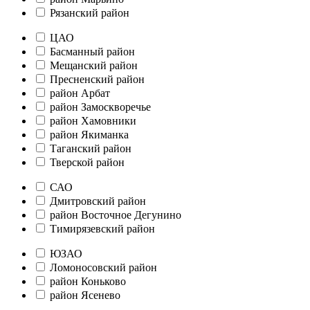
Рязанский район
ЦАО
Басманный район
Мещанский район
Пресненский район
район Арбат
район Замоскворечье
район Хамовники
район Якиманка
Таганский район
Тверской район
САО
Дмитровский район
район Восточное Дегунино
Тимирязевский район
ЮЗАО
Ломоносовский район
район Коньково
район Ясенево