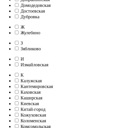
Домодедовская
Достоевская
Дубровка
Ж
Жулебино
З
Зябликово
И
Измайловская
К
Калужская
Кантемировская
Каховская
Каширская
Киевская
Китай-город
Кожуховская
Коломенская
Комсомольская