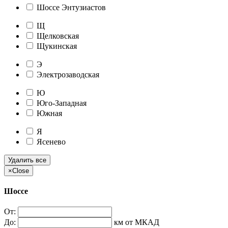
Шоссе Энтузиастов
Щ
Щелковская
Щукинская
Э
Электрозаводская
Ю
Юго-Западная
Южная
Я
Ясенево
Удалить все
×
Close
Шоссе
От:
До:
км от МКАД