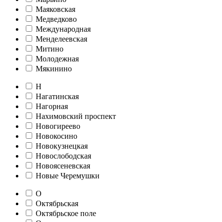
Маяковская
Медведково
Международная
Менделеевская
Митино
Молодежная
Мякинино
Н
Нагатинская
Нагорная
Нахимовский проспект
Новогиреево
Новокосино
Новокузнецкая
Новослободская
Новоясеневская
Новые Черемушки
О
Октябрьская
Октябрьское поле