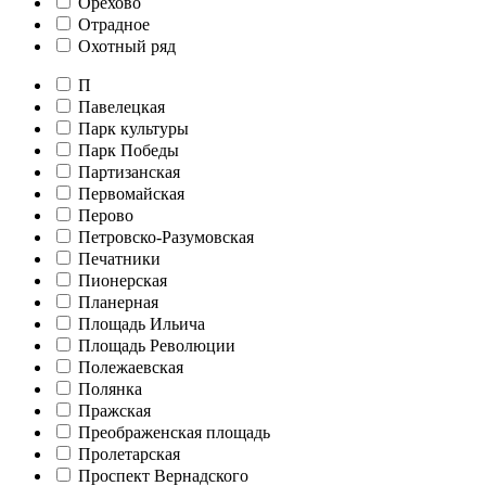
Орехово
Отрадное
Охотный ряд
П
Павелецкая
Парк культуры
Парк Победы
Партизанская
Первомайская
Перово
Петровско-Разумовская
Печатники
Пионерская
Планерная
Площадь Ильича
Площадь Революции
Полежаевская
Полянка
Пражская
Преображенская площадь
Пролетарская
Проспект Вернадского