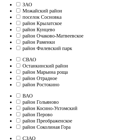
ЗАО
Можайский район
поселок Сосновка
район Крылатское
район Кунцево
район Очаково-Матвеевское
район Раменки
район Филевский парк
СВАО
Останкинский район
район Марьина роща
район Отрадное
район Ростокино
ВАО
район Гольяново
район Косино-Ухтомский
район Перово
район Преображенское
район Соколиная Гора
СЗАО