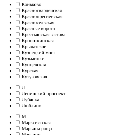
Коньково
Красногвардейская
Краснопресненская
Красносельская
Красные ворота
Крестьянская застава
Кропоткинская
Крылатское
Кузнецкий мост
Кузьминки
Кунцевская
Курская
Кутузовская
Л
Ленинский проспект
Лубянка
Люблино
М
Марксистская
Марьина роща
Марьино