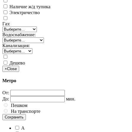
Наличие ж/д тупика
Электричество
Газ:
Водоснабжение:
Канализация:
Дешево
×
Close
Метро
От:
До:
мин.
Пешком
На транспорте
Сохранить
А