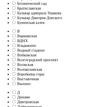
Ботанический сад
Братиславская
Бульвар адмирала Ушакова
Бульвар Дмитрия Донского
Бунинская аллея
В
Варшавская
ВДНХ
Владыкино
Водный стадион
Войковская
Волгоградский проспект
Волжская
Волоколамская
Воробьевы горы
Выставочная
Выхино
Д
Динамо
Дмитровская
Добрынинская