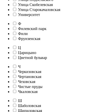
Улица Скобелевская
Улица Старокачаловская
Университет
Ф
Филевский парк
Фили
Фрунзенская
Ц
Царицыно
Цветной бульвар
Ч
Черкизовская
Чертановская
Чеховская
Чистые пруды
Чкаловская
Ш
Шаболовская
Шипиловская