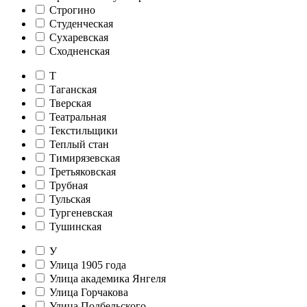
Строгино
Студенческая
Сухаревская
Сходненская
Т
Таганская
Тверская
Театральная
Текстильщики
Теплый стан
Тимирязевская
Третьяковская
Трубная
Тульская
Тургеневская
Тушинская
У
Улица 1905 года
Улица академика Янгеля
Улица Горчакова
Улица Подбельского