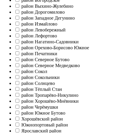
район Богородское
район Выхино-Жулебино
район Дорогомилово
район Западное Дегунино
район Измайлово
район Левобережный
район Лефортово
район Нагатино-Садовники
район Орехово-Борисово Южное
район Печатники
район Северное Бутово
район Северное Медведково
район Сокол
район Сокольники
район Солнцево
район Тёплый Стан
район Тропарёво-Никулино
район Хорошёво-Мнёвники
район Черёмушки
район Южное Бутово
Хорошёвский район
Южнопортовый район
Ярославский район