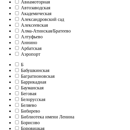
Авиамоторная
Автозаводская
Академическая
Александровский сад
Алексеевская
Алма-Атинская/Братеево
Алтуфьево
Аннино
Арбатская
Аэропорт
Б
Бабушкинская
Багратионовская
Баррикадная
Бауманская
Беговая
Белорусская
Беляево
Бибирево
Библиотека имени Ленина
Борисово
Боровицкая