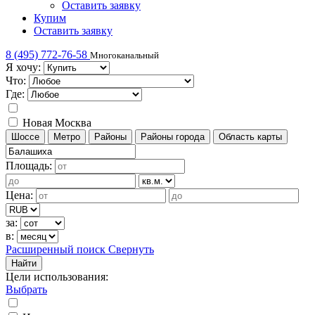
Оставить заявку
Купим
Оставить заявку
8 (495) 772-76-58
Многоканальный
Я хочу:
Что:
Где:
Новая Москва
Шоссе
Метро
Районы
Районы города
Область карты
Площадь:
Цена:
за:
в:
Расширенный поиск
Свернуть
Найти
Цели использования
:
Выбрать