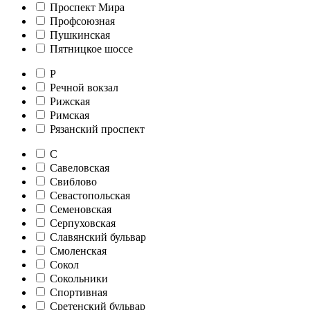
Проспект Мира
Профсоюзная
Пушкинская
Пятницкое шоссе
Р
Речной вокзал
Рижская
Римская
Рязанский проспект
С
Савеловская
Свиблово
Севастопольская
Семеновская
Серпуховская
Славянский бульвар
Смоленская
Сокол
Сокольники
Спортивная
Сретенский бульвар