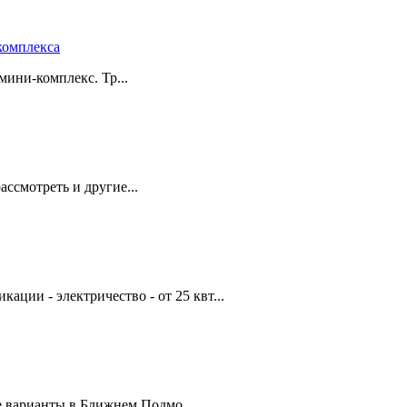
комплекса
мини-комплекс. Тр...
ассмотреть и другие...
ции - электричество - от 25 квт...
е варианты в Ближнем Подмо...