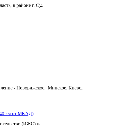
ть, в районе г. Су...
вление - Новорижское, Минское, Киевс...
 40 км от МКАД)
тельство (ИЖС) на...