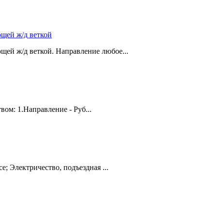
ющей ж/д веткой
щей ж/д веткой. Направление любое...
ом: 1.Направление - Руб...
е; Электричество, подъездная ...