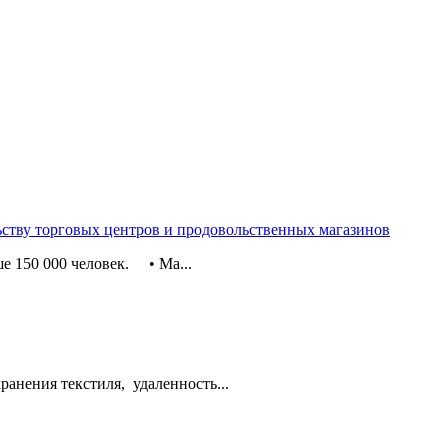
ьству торговых центров и продовольственных магазинов
е 150 000 человек. • Ма...
хранения текстиля, удаленность...