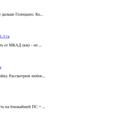
 дальше Голицыно. Ко...
1.3 га
 от МКАД (км) – не ...
а
йку. Рассмотрим любое...
ть на ближайшей ПС = ...