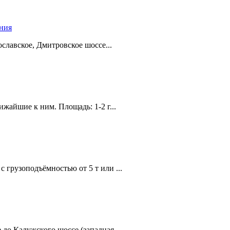
ения
лавское, Дмитровское шоссе...
жайшие к ним. Площадь: 1-2 г...
с грузоподъёмностью от 5 т или ...
до Калужского шоссе (западная...