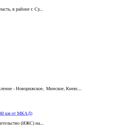
ть, в районе г. Су...
вление - Новорижское, Минское, Киевс...
 40 км от МКАД)
тельство (ИЖС) на...