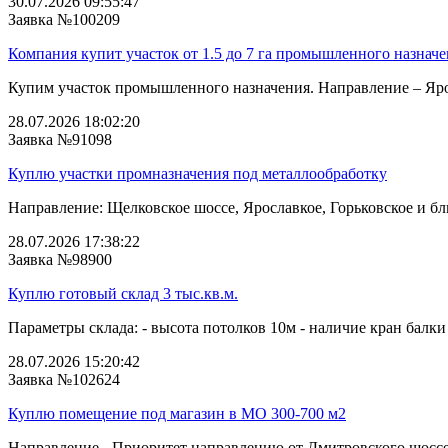
30.07.2026 09:55:47
Заявка №100209
Компания купит участок от 1.5 до 7 га промышленного назнач
Купим участок промышленного назначения. Направление – Ярос
28.07.2026 18:02:20
Заявка №91098
Куплю участки промназначения под металлообработку
Направление: Щелковское шоссе, Ярославкое, Горьковское и бли
28.07.2026 17:38:22
Заявка №98900
Куплю готовый склад 3 тыс.кв.м.
Параметры склада: - высота потолков 10м - наличие кран балки 
28.07.2026 15:20:42
Заявка №102624
Куплю помещение под магазин в МО 300-700 м2
Направление - Приоритет направлению от Дмитровского шоссе 