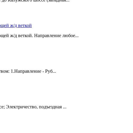
ющей ж/д веткой
щей ж/д веткой. Направление любое...
ом: 1.Направление - Руб...
е; Электричество, подъездная ...