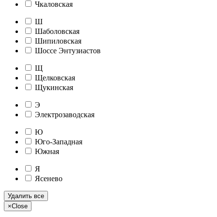
Чкаловская
Ш
Шаболовская
Шипиловская
Шоссе Энтузиастов
Щ
Щелковская
Щукинская
Э
Электрозаводская
Ю
Юго-Западная
Южная
Я
Ясенево
Удалить все
×
Close