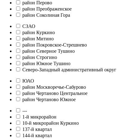
район Перово
район Преображенское
район Соколиная Гора
СЗАО
район Куркино
район Митино
район Покровское-Стрешнево
район Северное Тушино
район Строгино
район Южное Тушино
Северо-Западный административный округ
ЮАО
район Москворечье-Сабурово
район Чертаново Центральное
район Чертаново Южное
---
1-й микрорайон
10-й микрорайон Куркино
137-й квартал
144-й квартал