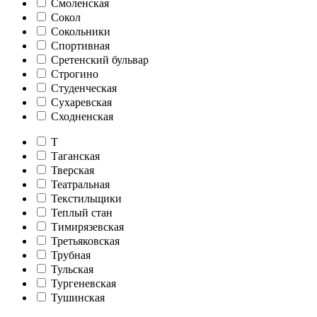
Смоленская
Сокол
Сокольники
Спортивная
Сретенский бульвар
Строгино
Студенческая
Сухаревская
Сходненская
Т
Таганская
Тверская
Театральная
Текстильщики
Теплый стан
Тимирязевская
Третьяковская
Трубная
Тульская
Тургеневская
Тушинская