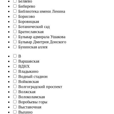
Беляево
Бибирево
Библиотека имени Ленина
Борисово
Боровицкая
Ботанический сад
Братиславская
Бульвар адмирала Ушакова
Бульвар Дмитрия Донского
Бунинская аллея
В
Варшавская
ВДНХ
Владыкино
Водный стадион
Войковская
Волгоградский проспект
Волжская
Волоколамская
Воробьевы горы
Выставочная
Выхино