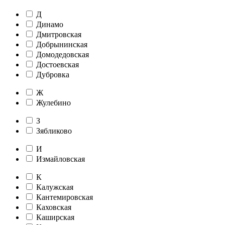
Д
Динамо
Дмитровская
Добрынинская
Домодедовская
Достоевская
Дубровка
Ж
Жулебино
З
Зябликово
И
Измайловская
К
Калужская
Кантемировская
Каховская
Каширская