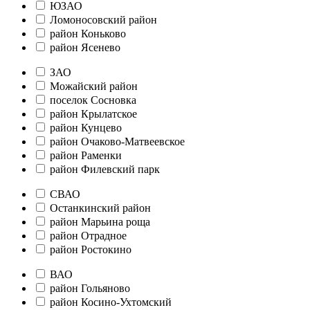
ЮЗАО
Ломоносовский район
район Коньково
район Ясенево
ЗАО
Можайский район
поселок Сосновка
район Крылатское
район Кунцево
район Очаково-Матвеевское
район Раменки
район Филевский парк
СВАО
Останкинский район
район Марьина роща
район Отрадное
район Ростокино
ВАО
район Гольяново
район Косино-Ухтомский