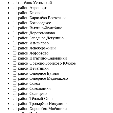
посёлок Ухтомский
район Аэропорт
район Беговой
район Бирюлёво Восточное
район Богородское
район Выхино-Жулебино
район Дорогомилово
район Западное Дегунино
район Измайлово
район Левобережный
район Лефортово
район Нагатино-Садовники
район Орехово-Борисово Южное
район Печатники
район Северное Бутово
район Северное Медведково
район Сокол
район Сокольники
район Солнцево
район Тёплый Стан
район Тропарёво-Никулино
район Хорошёво-Мнёвники