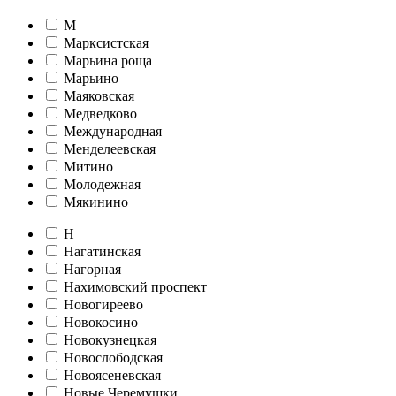
М
Марксистская
Марьина роща
Марьино
Маяковская
Медведково
Международная
Менделеевская
Митино
Молодежная
Мякинино
Н
Нагатинская
Нагорная
Нахимовский проспект
Новогиреево
Новокосино
Новокузнецкая
Новослободская
Новоясеневская
Новые Черемушки