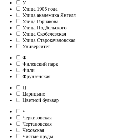
У
Улица 1905 года
Улица академика Янгеля
Улица Горчакова
Улица Подбельского
Улица Скобелевская
Улица Старокачаловская
Университет
Ф
Филевский парк
Фили
Фрунзенская
Ц
Царицыно
Цветной бульвар
Ч
Черкизовская
Чертановская
Чеховская
Чистые пруды