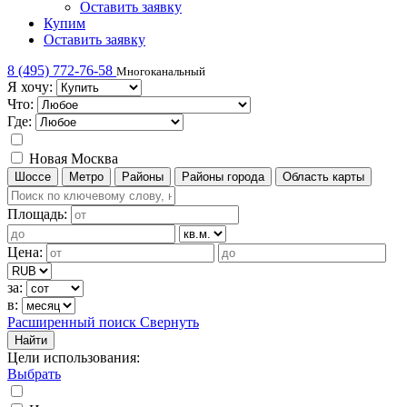
Оставить заявку
Купим
Оставить заявку
8 (495) 772-76-58
Многоканальный
Я хочу:
Что:
Где:
Новая Москва
Шоссе
Метро
Районы
Районы города
Область карты
Площадь:
Цена:
за:
в:
Расширенный поиск
Свернуть
Найти
Цели использования
:
Выбрать