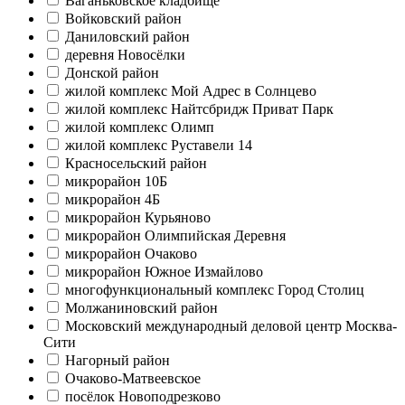
Ваганьковское кладбище
Войковский район
Даниловский район
деревня Новосёлки
Донской район
жилой комплекс Мой Адрес в Солнцево
жилой комплекс Найтсбридж Приват Парк
жилой комплекс Олимп
жилой комплекс Руставели 14
Красносельский район
микрорайон 10Б
микрорайон 4Б
микрорайон Курьяново
микрорайон Олимпийская Деревня
микрорайон Очаково
микрорайон Южное Измайлово
многофункциональный комплекс Город Столиц
Молжаниновский район
Московский международный деловой центр Москва-
Сити
Нагорный район
Очаково-Матвеевское
посёлок Новоподрезково