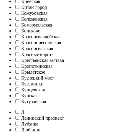
Киевская
Китай-город
Кожуховская
Коломенская
Комсомольская
Коньково
Красногвардейская
Краснопресненская
Красносельская
Красные ворота
Крестьянская застава
Кропоткинская
Крылатское
Кузнецкий мост
Кузьминки
Кунцевская
Курская
Кутузовская
Л
Ленинский проспект
Лубянка
Люблино