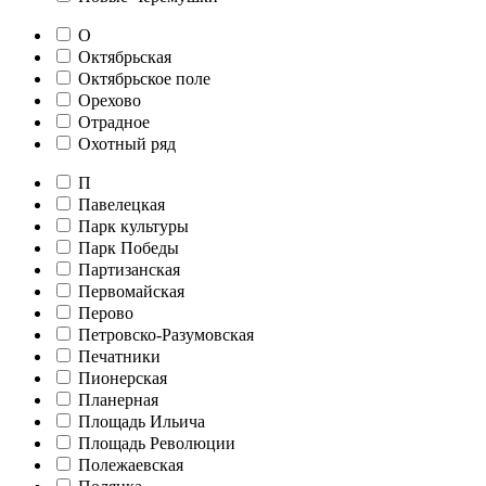
О
Октябрьская
Октябрьское поле
Орехово
Отрадное
Охотный ряд
П
Павелецкая
Парк культуры
Парк Победы
Партизанская
Первомайская
Перово
Петровско-Разумовская
Печатники
Пионерская
Планерная
Площадь Ильича
Площадь Революции
Полежаевская