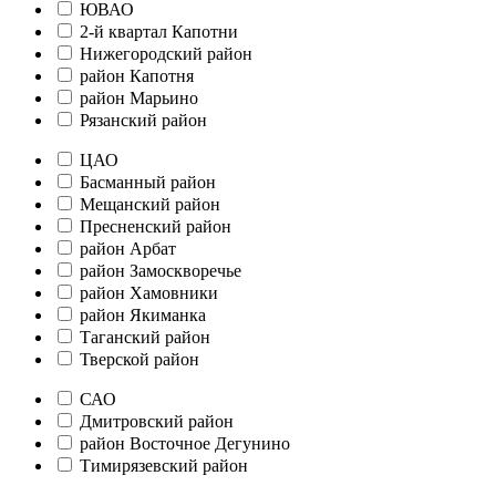
ЮВАО
2-й квартал Капотни
Нижегородский район
район Капотня
район Марьино
Рязанский район
ЦАО
Басманный район
Мещанский район
Пресненский район
район Арбат
район Замоскворечье
район Хамовники
район Якиманка
Таганский район
Тверской район
САО
Дмитровский район
район Восточное Дегунино
Тимирязевский район