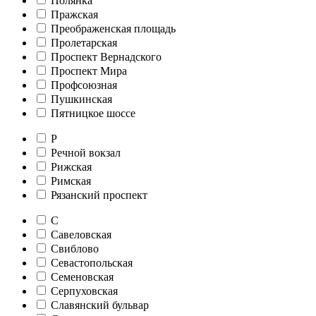
Полянка
Пражская
Преображенская площадь
Пролетарская
Проспект Вернадского
Проспект Мира
Профсоюзная
Пушкинская
Пятницкое шоссе
Р
Речной вокзал
Рижская
Римская
Рязанский проспект
С
Савеловская
Свиблово
Севастопольская
Семеновская
Серпуховская
Славянский бульвар