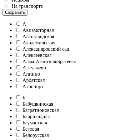
На транспорте
Сохранить
А
Авиамоторная
Автозаводская
Академическая
Александровский сад
Алексеевская
Алма-Атинская/Братеево
Алтуфьево
Аннино
Арбатская
Аэропорт
Б
Бабушкинская
Багратионовская
Баррикадная
Бауманская
Беговая
Белорусская