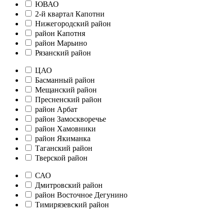
ЮВАО
2-й квартал Капотни
Нижегородский район
район Капотня
район Марьино
Рязанский район
ЦАО
Басманный район
Мещанский район
Пресненский район
район Арбат
район Замоскворечье
район Хамовники
район Якиманка
Таганский район
Тверской район
САО
Дмитровский район
район Восточное Дегунино
Тимирязевский район