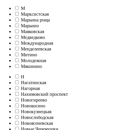
М
Марксистская
Марьина роща
Марьино
Маяковская
Медведково
Международная
Менделеевская
Митино
Молодежная
Мякинино
Н
Нагатинская
Нагорная
Нахимовский проспект
Новогиреево
Новокосино
Новокузнецкая
Новослободская
Новоясеневская
Новые Черемушки