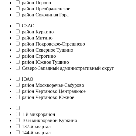
район Перово
район Преображенское
район Соколиная Гора
СЗАО
район Куркино
район Митино
район Покровское-Стрешнево
район Северное Тушино
район Строгино
район Южное Тушино
Северо-Западный административный округ
ЮАО
район Москворечье-Сабурово
район Чертаново Центральное
район Чертаново Южное
---
1-й микрорайон
10-й микрорайон Куркино
137-й квартал
144-й квартал