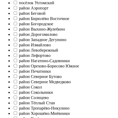
посёлок Ухтомский
район Аэропорт
район Беговой
район Бирюлёво Восточное
район Богородское
район Выхино-Жулебино
район Дорогомилово
район Западное Дегунино
район Измайлово
район Левобережный
район Лефортово
район Нагатино-Садовники
район Орехово-Борисово Южное
район Печатники
район Северное Бутово
район Северное Медведково
район Сокол
район Сокольники
район Солнцево
район Тёплый Стан
район Тропарёво-Никулино
район Хорошёво-Мнёвники