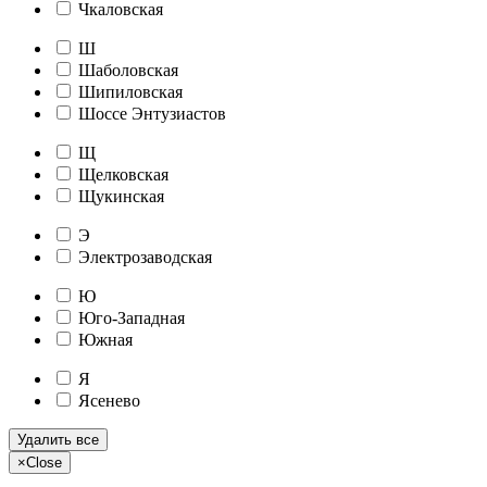
Чкаловская
Ш
Шаболовская
Шипиловская
Шоссе Энтузиастов
Щ
Щелковская
Щукинская
Э
Электрозаводская
Ю
Юго-Западная
Южная
Я
Ясенево
Удалить все
×
Close