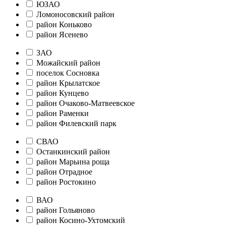
ЮЗАО
Ломоносовский район
район Коньково
район Ясенево
ЗАО
Можайский район
поселок Сосновка
район Крылатское
район Кунцево
район Очаково-Матвеевское
район Раменки
район Филевский парк
СВАО
Останкинский район
район Марьина роща
район Отрадное
район Ростокино
ВАО
район Гольяново
район Косино-Ухтомский