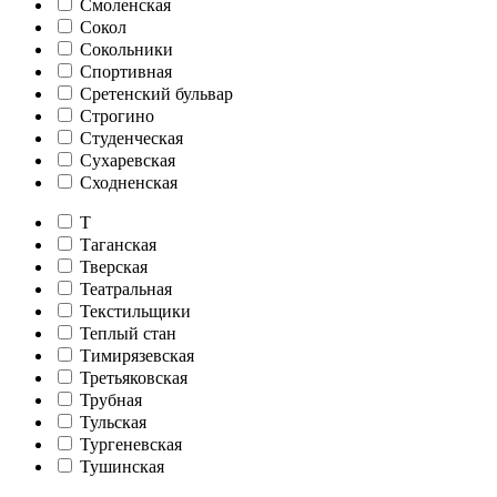
Смоленская
Сокол
Сокольники
Спортивная
Сретенский бульвар
Строгино
Студенческая
Сухаревская
Сходненская
Т
Таганская
Тверская
Театральная
Текстильщики
Теплый стан
Тимирязевская
Третьяковская
Трубная
Тульская
Тургеневская
Тушинская