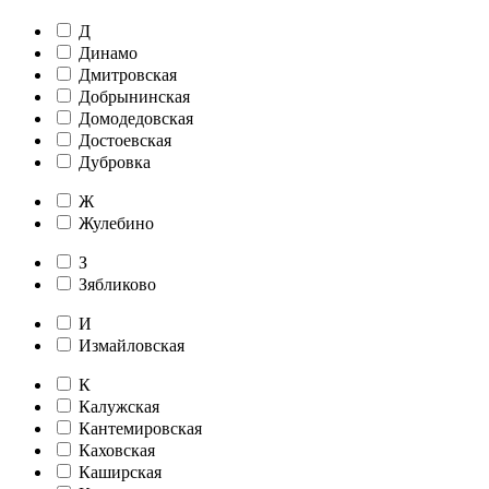
Д
Динамо
Дмитровская
Добрынинская
Домодедовская
Достоевская
Дубровка
Ж
Жулебино
З
Зябликово
И
Измайловская
К
Калужская
Кантемировская
Каховская
Каширская