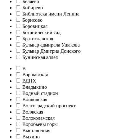
Беляево
Бибирево
Библиотека имени Ленина
Борисово
Боровицкая
Ботанический сад
Братиславская
Бульвар адмирала Ушакова
Бульвар Дмитрия Донского
Бунинская аллея
В
Варшавская
ВДНХ
Владыкино
Водный стадион
Войковская
Волгоградский проспект
Волжская
Волоколамская
Воробьевы горы
Выставочная
Выхино