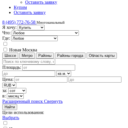
Оставить заявку
Купим
Оставить заявку
8 (495) 772-76-58
Многоканальный
Я хочу:
Что:
Где:
Новая Москва
Шоссе
Метро
Районы
Районы города
Область карты
Площадь:
Цена:
за:
в:
Расширенный поиск
Свернуть
Найти
Цели использования
:
Выбрать