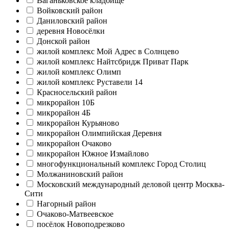
Ваганьковское кладбище
Войковский район
Даниловский район
деревня Новосёлки
Донской район
жилой комплекс Мой Адрес в Солнцево
жилой комплекс Найтсбридж Приват Парк
жилой комплекс Олимп
жилой комплекс Руставели 14
Красносельский район
микрорайон 10Б
микрорайон 4Б
микрорайон Курьяново
микрорайон Олимпийская Деревня
микрорайон Очаково
микрорайон Южное Измайлово
многофункциональный комплекс Город Столиц
Молжаниновский район
Московский международный деловой центр Москва-
Сити
Нагорный район
Очаково-Матвеевское
посёлок Новоподрезково