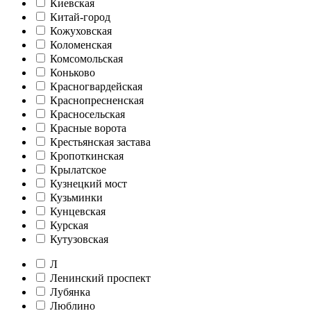
Киевская
Китай-город
Кожуховская
Коломенская
Комсомольская
Коньково
Красногвардейская
Краснопресненская
Красносельская
Красные ворота
Крестьянская застава
Кропоткинская
Крылатское
Кузнецкий мост
Кузьминки
Кунцевская
Курская
Кутузовская
Л
Ленинский проспект
Лубянка
Люблино