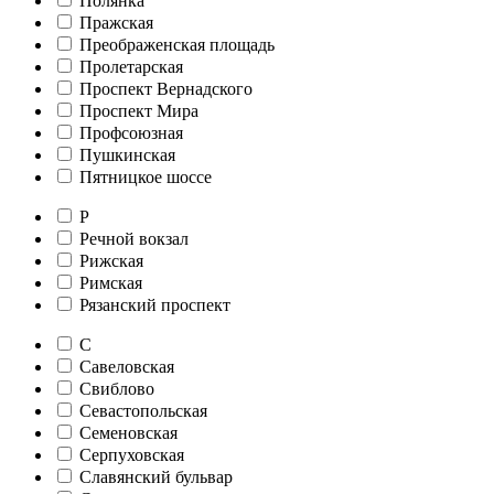
Полянка
Пражская
Преображенская площадь
Пролетарская
Проспект Вернадского
Проспект Мира
Профсоюзная
Пушкинская
Пятницкое шоссе
Р
Речной вокзал
Рижская
Римская
Рязанский проспект
С
Савеловская
Свиблово
Севастопольская
Семеновская
Серпуховская
Славянский бульвар