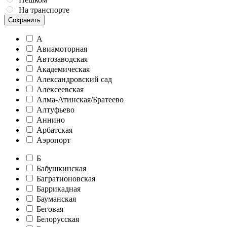
На транспорте
Сохранить
А
Авиамоторная
Автозаводская
Академическая
Александровский сад
Алексеевская
Алма-Атинская/Братеево
Алтуфьево
Аннино
Арбатская
Аэропорт
Б
Бабушкинская
Багратионовская
Баррикадная
Бауманская
Беговая
Белорусская