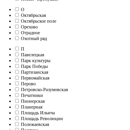
О
Октябрьская
Октябрьское поле
Орехово
Отрадное
Охотный ряд
П
Павелецкая
Парк культуры
Парк Победы
Партизанская
Первомайская
Перово
Петровско-Разумовская
Печатники
Пионерская
Планерная
Площадь Ильича
Площадь Революции
Полежаевская