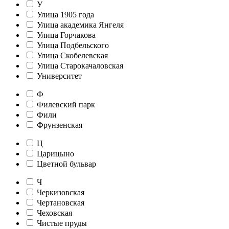
У
Улица 1905 года
Улица академика Янгеля
Улица Горчакова
Улица Подбельского
Улица Скобелевская
Улица Старокачаловская
Университет
Ф
Филевский парк
Фили
Фрунзенская
Ц
Царицыно
Цветной бульвар
Ч
Черкизовская
Чертановская
Чеховская
Чистые пруды