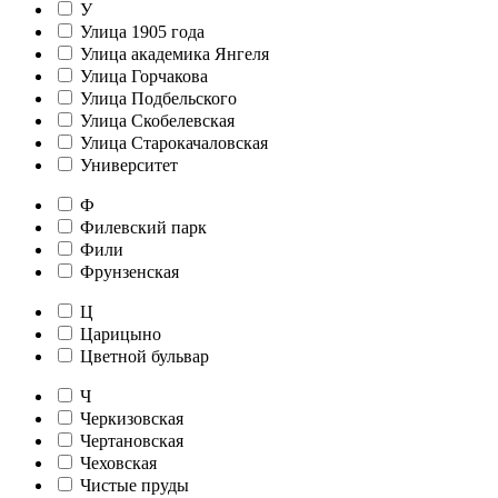
У
Улица 1905 года
Улица академика Янгеля
Улица Горчакова
Улица Подбельского
Улица Скобелевская
Улица Старокачаловская
Университет
Ф
Филевский парк
Фили
Фрунзенская
Ц
Царицыно
Цветной бульвар
Ч
Черкизовская
Чертановская
Чеховская
Чистые пруды