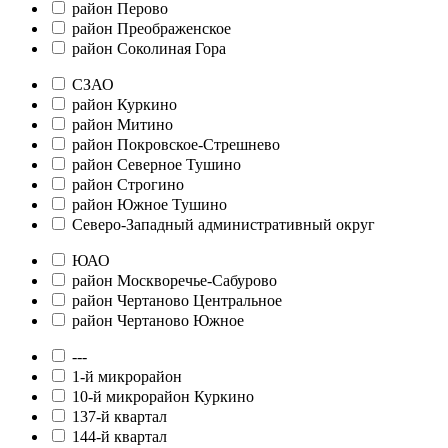
район Перово
район Преображенское
район Соколиная Гора
СЗАО
район Куркино
район Митино
район Покровское-Стрешнево
район Северное Тушино
район Строгино
район Южное Тушино
Северо-Западный административный округ
ЮАО
район Москворечье-Сабурово
район Чертаново Центральное
район Чертаново Южное
---
1-й микрорайон
10-й микрорайон Куркино
137-й квартал
144-й квартал