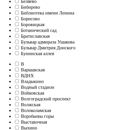
Беляево
Бибирево
Библиотека имени Ленина
Борисово
Боровицкая
Ботанический сад
Братиславская
Бульвар адмирала Ушакова
Бульвар Дмитрия Донского
Бунинская аллея
В
Варшавская
ВДНХ
Владыкино
Водный стадион
Войковская
Волгоградский проспект
Волжская
Волоколамская
Воробьевы горы
Выставочная
Выхино