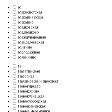
М
Марксистская
Марьина роща
Марьино
Маяковская
Медведково
Международная
Менделеевская
Митино
Молодежная
Мякинино
Н
Нагатинская
Нагорная
Нахимовский проспект
Новогиреево
Новокосино
Новокузнецкая
Новослободская
Новоясеневская
Новые Черемушки