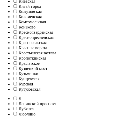
Киевская
Китай-город
Кожуховская
Коломенская
Комсомольская
Коньково
Красногвардейская
Краснопресненская
Красносельская
Красные ворота
Крестьянская застава
Кропоткинская
Крылатское
Кузнецкий мост
Кузьминки
Кунцевская
Курская
Кутузовская
Л
Ленинский проспект
Лубянка
Люблино