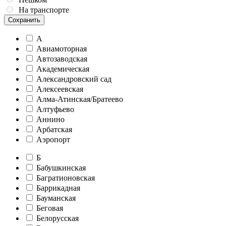
На транспорте
Сохранить
А
Авиамоторная
Автозаводская
Академическая
Александровский сад
Алексеевская
Алма-Атинская/Братеево
Алтуфьево
Аннино
Арбатская
Аэропорт
Б
Бабушкинская
Багратионовская
Баррикадная
Бауманская
Беговая
Белорусская