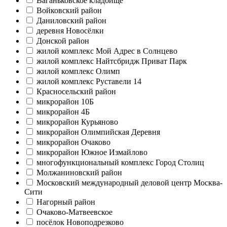
Ваганьковское кладбище
Войковский район
Даниловский район
деревня Новосёлки
Донской район
жилой комплекс Мой Адрес в Солнцево
жилой комплекс Найтсбридж Приват Парк
жилой комплекс Олимп
жилой комплекс Руставели 14
Красносельский район
микрорайон 10Б
микрорайон 4Б
микрорайон Курьяново
микрорайон Олимпийская Деревня
микрорайон Очаково
микрорайон Южное Измайлово
многофункциональный комплекс Город Столиц
Молжаниновский район
Московский международный деловой центр Москва-
Сити
Нагорный район
Очаково-Матвеевское
посёлок Новоподрезково