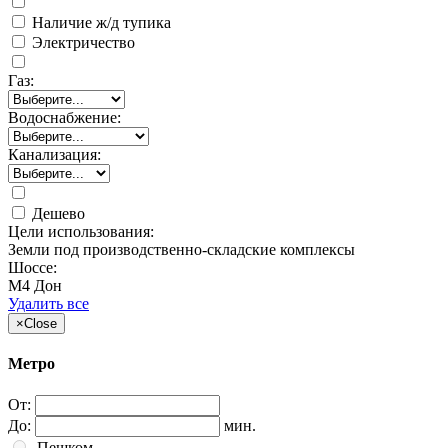
Наличие ж/д тупика
Электричество
Газ:
Водоснабжение:
Канализация:
Дешево
Цели использования:
Земли под производственно-складские комплексы
Шоссе:
М4 Дон
Удалить все
×
Close
Метро
От:
До:
мин.
Пешком