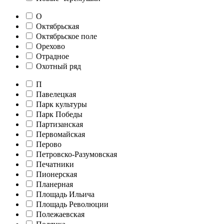
О
Октябрьская
Октябрьское поле
Орехово
Отрадное
Охотный ряд
П
Павелецкая
Парк культуры
Парк Победы
Партизанская
Первомайская
Перово
Петровско-Разумовская
Печатники
Пионерская
Планерная
Площадь Ильича
Площадь Революции
Полежаевская