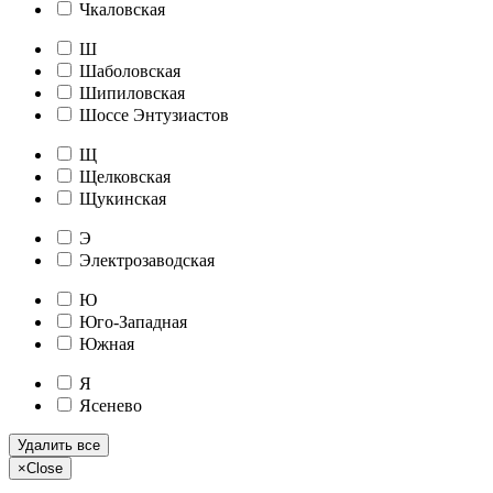
Чкаловская
Ш
Шаболовская
Шипиловская
Шоссе Энтузиастов
Щ
Щелковская
Щукинская
Э
Электрозаводская
Ю
Юго-Западная
Южная
Я
Ясенево
Удалить все
×
Close