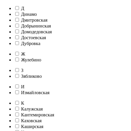
Д
Динамо
Дмитровская
Добрынинская
Домодедовская
Достоевская
Дубровка
Ж
Жулебино
З
Зябликово
И
Измайловская
К
Калужская
Кантемировская
Каховская
Каширская