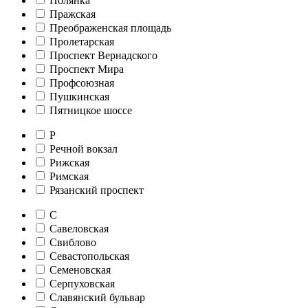
Полянка
Пражская
Преображенская площадь
Пролетарская
Проспект Вернадского
Проспект Мира
Профсоюзная
Пушкинская
Пятницкое шоссе
Р
Речной вокзал
Рижская
Римская
Рязанский проспект
С
Савеловская
Свиблово
Севастопольская
Семеновская
Серпуховская
Славянский бульвар