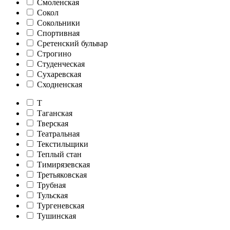
Смоленская
Сокол
Сокольники
Спортивная
Сретенский бульвар
Строгино
Студенческая
Сухаревская
Сходненская
Т
Таганская
Тверская
Театральная
Текстильщики
Теплый стан
Тимирязевская
Третьяковская
Трубная
Тульская
Тургеневская
Тушинская