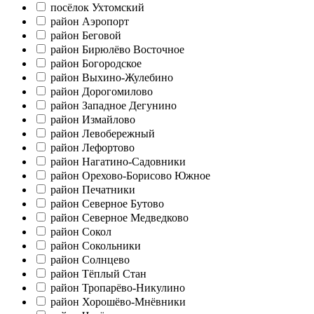
посёлок Ухтомский
район Аэропорт
район Беговой
район Бирюлёво Восточное
район Богородское
район Выхино-Жулебино
район Дорогомилово
район Западное Дегунино
район Измайлово
район Левобережный
район Лефортово
район Нагатино-Садовники
район Орехово-Борисово Южное
район Печатники
район Северное Бутово
район Северное Медведково
район Сокол
район Сокольники
район Солнцево
район Тёплый Стан
район Тропарёво-Никулино
район Хорошёво-Мнёвники