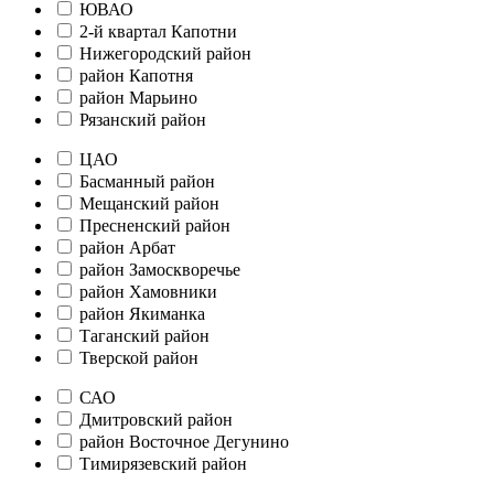
ЮВАО
2-й квартал Капотни
Нижегородский район
район Капотня
район Марьино
Рязанский район
ЦАО
Басманный район
Мещанский район
Пресненский район
район Арбат
район Замоскворечье
район Хамовники
район Якиманка
Таганский район
Тверской район
САО
Дмитровский район
район Восточное Дегунино
Тимирязевский район