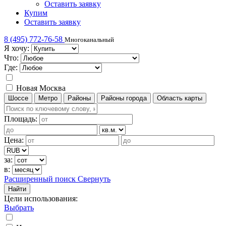
Оставить заявку
Купим
Оставить заявку
8 (495) 772-76-58
Многоканальный
Я хочу:
Что:
Где:
Новая Москва
Шоссе
Метро
Районы
Районы города
Область карты
Площадь:
Цена:
за:
в:
Расширенный поиск
Свернуть
Найти
Цели использования
:
Выбрать