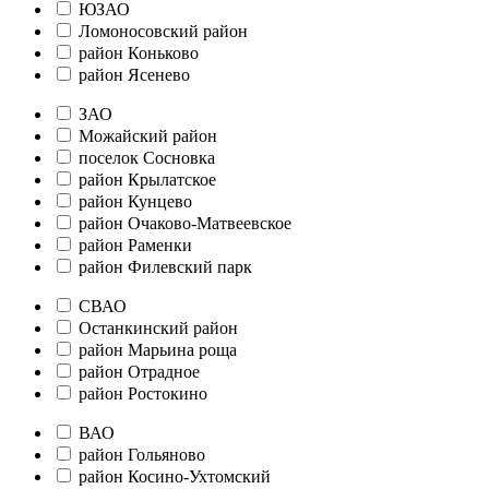
ЮЗАО
Ломоносовский район
район Коньково
район Ясенево
ЗАО
Можайский район
поселок Сосновка
район Крылатское
район Кунцево
район Очаково-Матвеевское
район Раменки
район Филевский парк
СВАО
Останкинский район
район Марьина роща
район Отрадное
район Ростокино
ВАО
район Гольяново
район Косино-Ухтомский