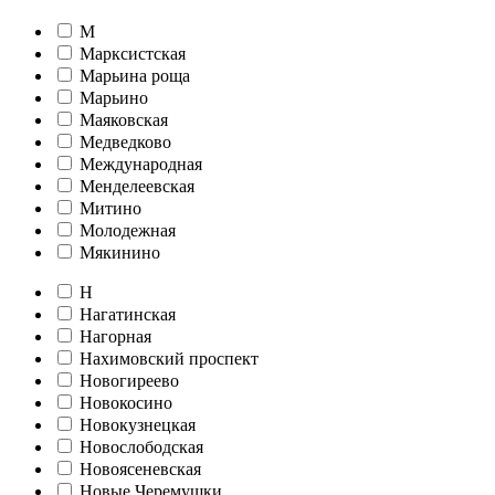
М
Марксистская
Марьина роща
Марьино
Маяковская
Медведково
Международная
Менделеевская
Митино
Молодежная
Мякинино
Н
Нагатинская
Нагорная
Нахимовский проспект
Новогиреево
Новокосино
Новокузнецкая
Новослободская
Новоясеневская
Новые Черемушки