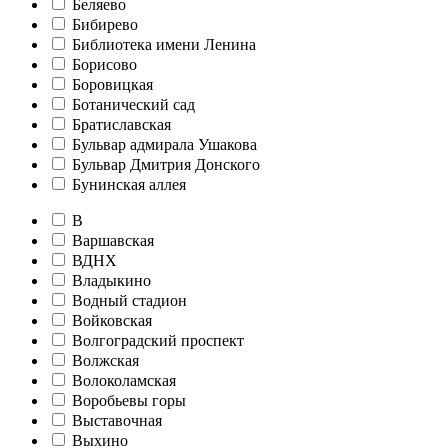
Беляево
Бибирево
Библиотека имени Ленина
Борисово
Боровицкая
Ботанический сад
Братиславская
Бульвар адмирала Ушакова
Бульвар Дмитрия Донского
Бунинская аллея
В
Варшавская
ВДНХ
Владыкино
Водный стадион
Войковская
Волгоградский проспект
Волжская
Волоколамская
Воробьевы горы
Выставочная
Выхино