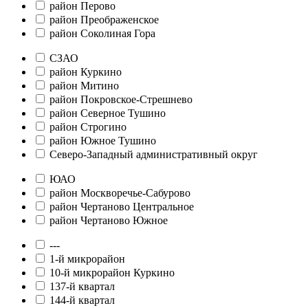
район Перово
район Преображенское
район Соколиная Гора
СЗАО
район Куркино
район Митино
район Покровское-Стрешнево
район Северное Тушино
район Строгино
район Южное Тушино
Северо-Западный административный округ
ЮАО
район Москворечье-Сабурово
район Чертаново Центральное
район Чертаново Южное
---
1-й микрорайон
10-й микрорайон Куркино
137-й квартал
144-й квартал