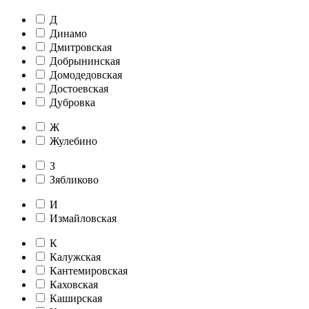
Д
Динамо
Дмитровская
Добрынинская
Домодедовская
Достоевская
Дубровка
Ж
Жулебино
З
Зябликово
И
Измайловская
К
Калужская
Кантемировская
Каховская
Каширская