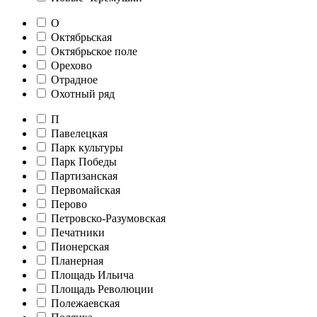
О
Октябрьская
Октябрьское поле
Орехово
Отрадное
Охотный ряд
П
Павелецкая
Парк культуры
Парк Победы
Партизанская
Первомайская
Перово
Петровско-Разумовская
Печатники
Пионерская
Планерная
Площадь Ильича
Площадь Революции
Полежаевская