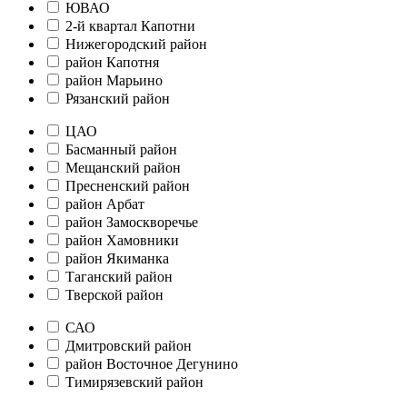
ЮВАО
2-й квартал Капотни
Нижегородский район
район Капотня
район Марьино
Рязанский район
ЦАО
Басманный район
Мещанский район
Пресненский район
район Арбат
район Замоскворечье
район Хамовники
район Якиманка
Таганский район
Тверской район
САО
Дмитровский район
район Восточное Дегунино
Тимирязевский район