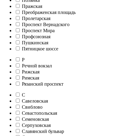
Полянка
Пражская
Преображенская площадь
Пролетарская
Проспект Вернадского
Проспект Мира
Профсоюзная
Пушкинская
Пятницкое шоссе
Р
Речной вокзал
Рижская
Римская
Рязанский проспект
С
Савеловская
Свиблово
Севастопольская
Семеновская
Серпуховская
Славянский бульвар