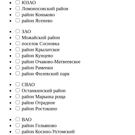
ЮЗАО
Ломоносовский район
район Коньково
район Ясенево
ЗАО
Можайский район
поселок Сосновка
район Крылатское
район Кунцево
район Очаково-Матвеевское
район Раменки
район Филевский парк
СВАО
Останкинский район
район Марьина роща
район Отрадное
район Ростокино
ВАО
район Гольяново
район Косино-Ухтомский