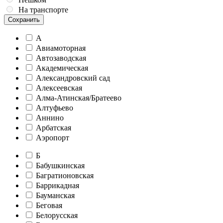
На транспорте
Сохранить
А
Авиамоторная
Автозаводская
Академическая
Александровский сад
Алексеевская
Алма-Атинская/Братеево
Алтуфьево
Аннино
Арбатская
Аэропорт
Б
Бабушкинская
Багратионовская
Баррикадная
Бауманская
Беговая
Белорусская