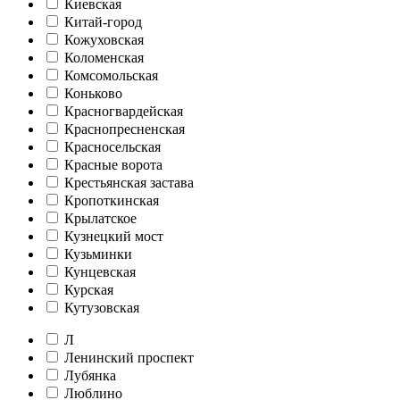
Киевская
Китай-город
Кожуховская
Коломенская
Комсомольская
Коньково
Красногвардейская
Краснопресненская
Красносельская
Красные ворота
Крестьянская застава
Кропоткинская
Крылатское
Кузнецкий мост
Кузьминки
Кунцевская
Курская
Кутузовская
Л
Ленинский проспект
Лубянка
Люблино