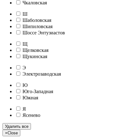
Чкаловская
Ш
Шаболовская
Шипиловская
Шоссе Энтузиастов
Щ
Щелковская
Щукинская
Э
Электрозаводская
Ю
Юго-Западная
Южная
Я
Ясенево
Удалить все
×
Close