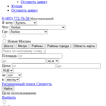
Оставить заявку
Купим
Оставить заявку
8 (495) 772-76-58
Многоканальный
Я хочу:
Что:
Где:
Новая Москва
Шоссе
Метро
Районы
Районы города
Область карты
Площадь:
Цена:
за:
в:
Расширенный поиск
Свернуть
Найти
Цели использования
:
Выбрать