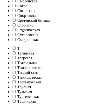
Смоленская
Сокол
Сокольники
Спортивная
Сретенский бульвар
Строгино
Студенческая
Сухаревская
Сходненская
Т
Таганская
Тверская
Театральная
Текстильщики
Теплый стан
Тимирязевская
Третьяковская
Трубная
Тульская
Тургеневская
Тушинская