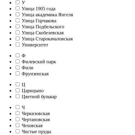
У
Улица 1905 года
Улица академика Янгеля
Улица Горчакова
Улица Подбельского
Улица Скобелевская
Улица Старокачаловская
Университет
Ф
Филевский парк
Фили
Фрунзенская
Ц
Царицыно
Цветной бульвар
Ч
Черкизовская
Чертановская
Чеховская
Чистые пруды