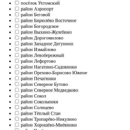
посёлок Ухтомский
район Аэропорт
район Беговой
район Бирюлёво Восточное
район Богородское
район Выхино-Жулебино
район Дорогомилово
район Западное Дегунино
район Измайлово
район Левобережный
район Лефортово
район Нагатино-Садовники
район Орехово-Борисово Южное
район Печатники
район Северное Бутово
район Северное Медведково
район Сокол
район Сокольники
район Солнцево
район Тёплый Стан
район Тропарёво-Никулино
район Хорошёво-Мнёвники