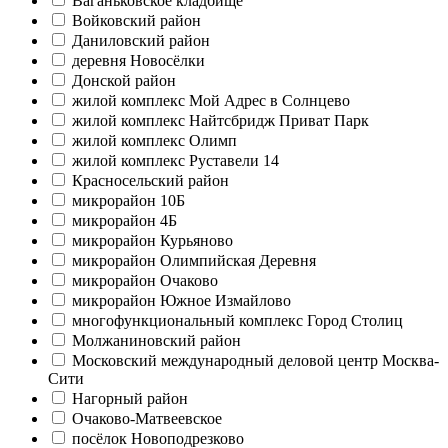
Ваганьковское кладбище
Войковский район
Даниловский район
деревня Новосёлки
Донской район
жилой комплекс Мой Адрес в Солнцево
жилой комплекс Найтсбридж Приват Парк
жилой комплекс Олимп
жилой комплекс Руставели 14
Красносельский район
микрорайон 10Б
микрорайон 4Б
микрорайон Курьяново
микрорайон Олимпийская Деревня
микрорайон Очаково
микрорайон Южное Измайлово
многофункциональный комплекс Город Столиц
Молжаниновский район
Московский международный деловой центр Москва-
Сити
Нагорный район
Очаково-Матвеевское
посёлок Новоподрезково